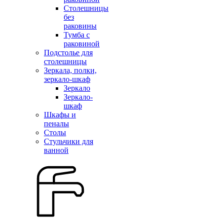
Столешницы
без
раковины
Тумба с
раковиной
Подстолье для
столешницы
Зеркала, полки,
зеркало-шкаф
Зеркало
Зеркало-
шкаф
Шкафы и
пеналы
Столы
Стульчики для
ванной