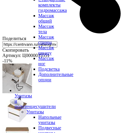
комплекты
гидромассажа
Массаж
общий
Массаж
тела
Массаж
Поделиться
спины
Массаж
Скопировать
шиацу
Артикул: Ц0000035551
Массаж
-11
%
ног
Подсветка
Дополнительные
опции
Унитазы
и
полотенцесушители
Унитазы
Напольные
унитазы
Подвесные