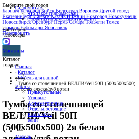
Выберите свой город
Гидромассаж
Барнаул
Белгород
Бийск
Волгоград
Воронеж
Другой город
Что такое гидромассаж?
Екатеринбург
Ижевск
Казань
Нижний Новгород
Новокузнецк
Собрать гидромассажную ванну
Новосибирск
Оренбург
Пермь
Самара
Тольятти
Томск
Тюмень
Чебоксары
Ярославль
Ваш город:
Перезвонить
Чебоксары
Магазины
Каталог
товаров
Главная
-
Каталог
-
Мебель для ванной
- Тумба со столешницей ВЕЛЛИ/Veil 50П (500х500х500)
Ванны
2я белая аляска/дуб вотан
Прямоугольные
Угловые
Тумба со столешницей
Асимметричные
Отдельностоящие
ВЕЛЛИ/Veil 50П
Комплекты
ванн
(500х500х500) 2я белая
аляска/дуб вотан
Мебель