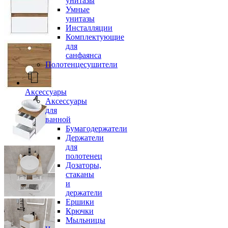
унитазы
Умные
унитазы
Инсталляции
Комплектующие
для
санфаянса
Полотенцесушители
Аксессуары
Аксессуары
для
ванной
Бумагодержатели
Держатели
для
полотенец
Дозаторы,
стаканы
и
держатели
Ершики
Крючки
Мыльницы