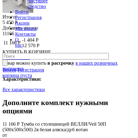
Чистящее
средство
Войти
Итого:
Регистрация
5 450 Р
Акции
Добавить опцию
Магазины
11166
Контакты
О
-1 404 Р
11 166 Р
нас
12 570 Р
КУПИТЬ
В КОРЗИНЕ
В КОРЗИНЕ
Товар можно купить
в рассрочку
в наших розничных
магазинах
Войти
Регистрация
корзина пуста
Характеристики:
Все характеристики
Дополните комплект нужными
опциями
11 166 Р
Тумба со столешницей ВЕЛЛИ/Veil 50П
(500х500х500) 2я белая аляска/дуб вотан
от