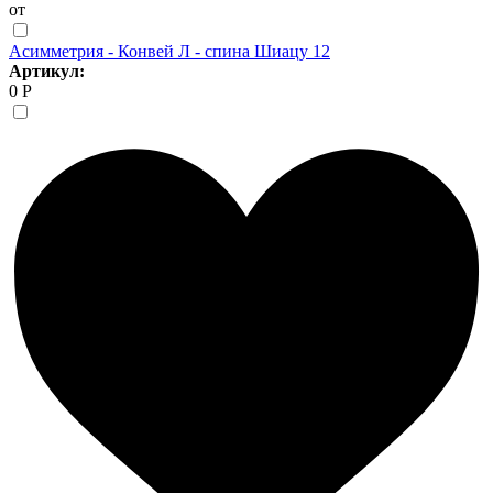
от
Асимметрия - Конвей Л - спина Шиацу 12
Артикул:
0 Р