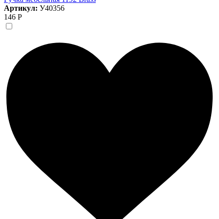
Артикул:
У40356
146 Р