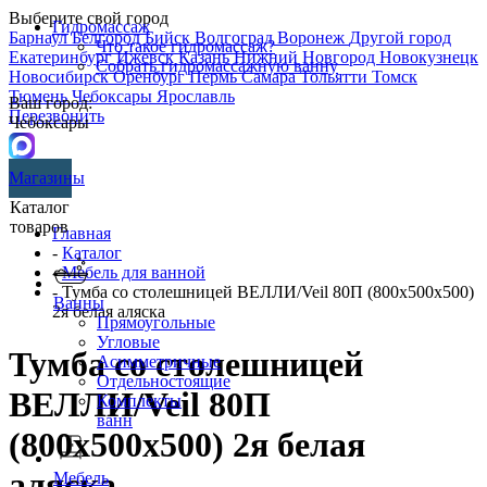
Выберите свой город
Гидромассаж
Барнаул
Белгород
Бийск
Волгоград
Воронеж
Другой город
Что такое гидромассаж?
Екатеринбург
Ижевск
Казань
Нижний Новгород
Новокузнецк
Собрать гидромассажную ванну
Новосибирск
Оренбург
Пермь
Самара
Тольятти
Томск
Тюмень
Чебоксары
Ярославль
Ваш город:
Перезвонить
Чебоксары
Магазины
Каталог
товаров
Главная
-
Каталог
-
Мебель для ванной
- Тумба со столешницей ВЕЛЛИ/Veil 80П (800х500х500)
Ванны
2я белая аляска
Прямоугольные
Угловые
Тумба со столешницей
Асимметричные
Отдельностоящие
ВЕЛЛИ/Veil 80П
Комплекты
ванн
(800х500х500) 2я белая
аляска
Мебель