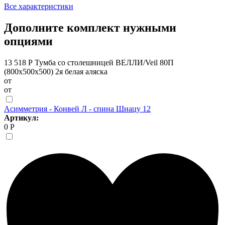
Все характеристики
Дополните комплект нужными
опциями
13 518 Р
Тумба со столешницей ВЕЛЛИ/Veil 80П
(800х500х500) 2я белая аляска
от
от
Асимметрия - Конвей Л - спина Шиацу 12
Артикул:
0 Р