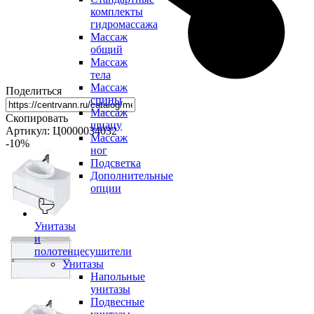
комплекты
гидромассажа
Массаж
общий
Массаж
тела
Массаж
Поделиться
спины
Массаж
Скопировать
шиацу
Артикул: Ц0000034032
Массаж
-10
%
ног
Подсветка
Дополнительные
опции
Унитазы
и
полотенцесушители
Унитазы
Напольные
унитазы
Подвесные