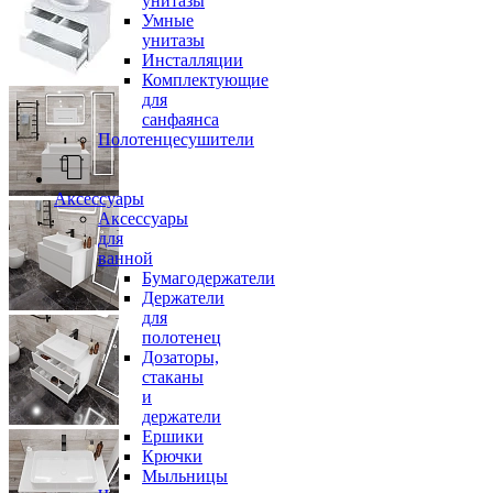
унитазы
Умные
унитазы
Инсталляции
Комплектующие
для
санфаянса
Полотенцесушители
Аксессуары
Аксессуары
для
ванной
Бумагодержатели
Держатели
для
полотенец
Дозаторы,
стаканы
и
держатели
Ершики
Крючки
Мыльницы