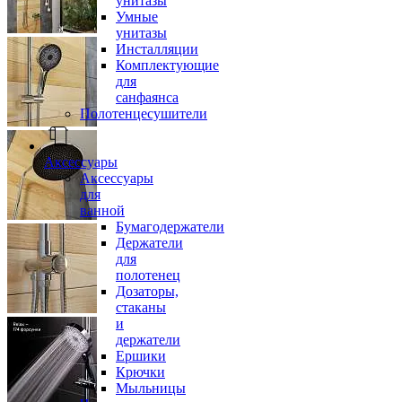
унитазы
Умные
унитазы
Инсталляции
Комплектующие
для
санфаянса
Полотенцесушители
Аксессуары
Аксессуары
для
ванной
Бумагодержатели
Держатели
для
полотенец
Дозаторы,
стаканы
и
держатели
Ершики
Крючки
Мыльницы