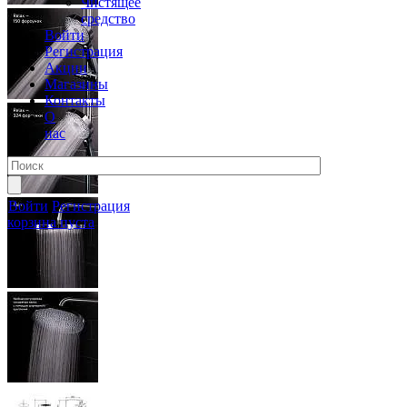
Чистящее
средство
Войти
Регистрация
Акции
Магазины
Контакты
О
нас
Войти
Регистрация
корзина пуста