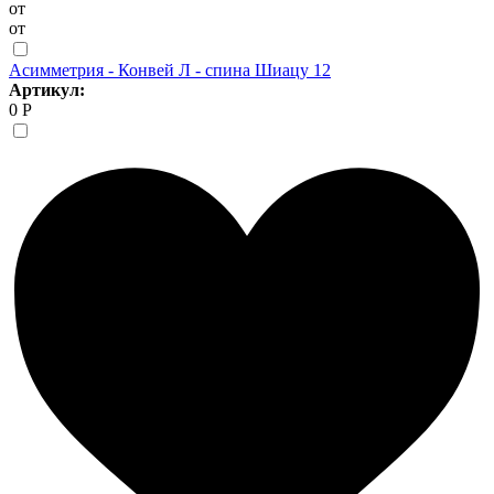
от
от
Асимметрия - Конвей Л - спина Шиацу 12
Артикул:
0 Р