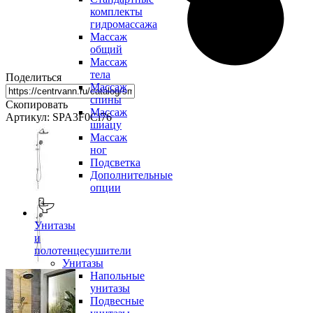
комплекты
гидромассажа
Массаж
общий
Массаж
тела
Поделиться
Массаж
спины
Скопировать
Массаж
Артикул: SPA3F0Ci76
шиацу
Массаж
ног
Подсветка
Дополнительные
опции
Унитазы
и
полотенцесушители
Унитазы
Напольные
унитазы
Подвесные