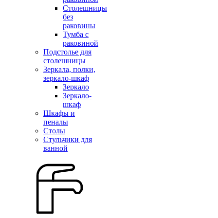
Столешницы
без
раковины
Тумба с
раковиной
Подстолье для
столешницы
Зеркала, полки,
зеркало-шкаф
Зеркало
Зеркало-
шкаф
Шкафы и
пеналы
Столы
Стульчики для
ванной