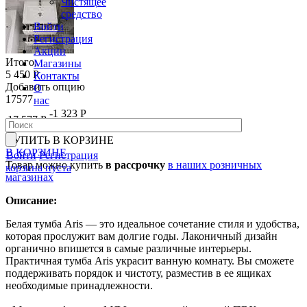
Чистящее
средство
Войти
Регистрация
Акции
Итого:
Магазины
5 450 Р
Контакты
Добавить опцию
О
17577
нас
-1 323 Р
17 577 Р
18 900 Р
КУПИТЬ
В КОРЗИНЕ
В КОРЗИНЕ
Войти
Регистрация
Товар можно купить
в рассрочку
в наших розничных
корзина пуста
магазинах
Описание:
Белая тумба Aris — это идеальное сочетание стиля и удобства,
которая прослужит вам долгие годы. Лаконичный дизайн
органично впишется в самые различные интерьеры.
Практичная тумба Aris украсит ванную комнату. Вы сможете
поддерживать порядок и чистоту, разместив в ее ящиках
необходимые принадлежности.