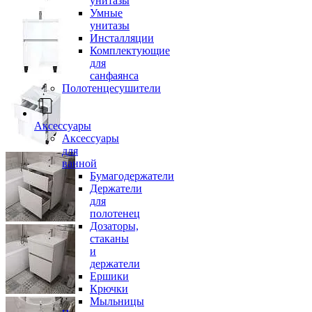
унитазы
Умные
унитазы
Инсталляции
Комплектующие
для
санфаянса
Полотенцесушители
Аксессуары
Аксессуары
для
ванной
Бумагодержатели
Держатели
для
полотенец
Дозаторы,
стаканы
и
держатели
Ершики
Крючки
Мыльницы