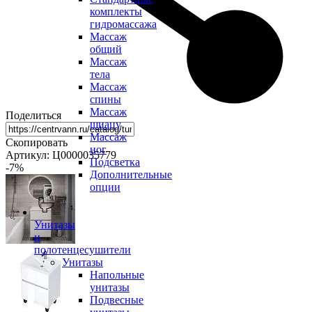
комплекты
гидромассажа
Массаж
общий
Массаж
тела
Массаж
спины
Массаж
Поделиться
шиацу
Массаж
Скопировать
ног
Артикул: Ц0000035779
Подсветка
-7
%
Дополнительные
опции
Унитазы
и
полотенцесушители
Унитазы
Напольные
унитазы
Подвесные