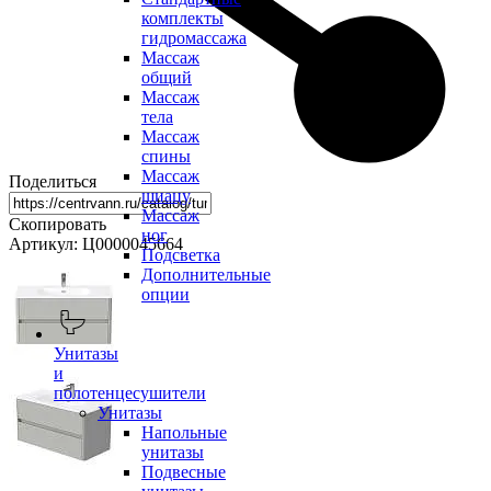
комплекты
гидромассажа
Массаж
общий
Массаж
тела
Массаж
спины
Массаж
Поделиться
шиацу
Массаж
Скопировать
ног
Артикул: Ц0000045664
Подсветка
Дополнительные
опции
Унитазы
и
полотенцесушители
Унитазы
Напольные
унитазы
Подвесные