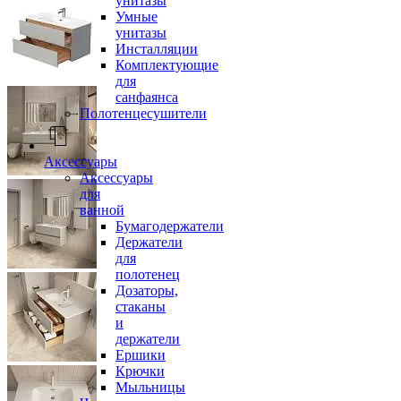
унитазы
Умные
унитазы
Инсталляции
Комплектующие
для
санфаянса
Полотенцесушители
Аксессуары
Аксессуары
для
ванной
Бумагодержатели
Держатели
для
полотенец
Дозаторы,
стаканы
и
держатели
Ершики
Крючки
Мыльницы