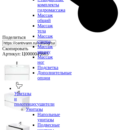
комплекты
гидромассажа
Массаж
общий
Массаж
тела
Массаж
Поделиться
спины
Массаж
Скопировать
шиацу
Артикул: Ц0000045663
Массаж
ног
Подсветка
Дополнительные
опции
Унитазы
и
полотенцесушители
Унитазы
Напольные
унитазы
Подвесные