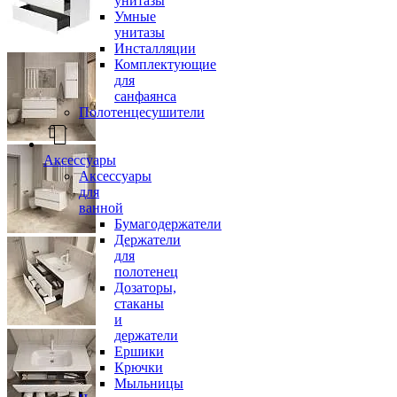
унитазы
Умные
унитазы
Инсталляции
Комплектующие
для
санфаянса
Полотенцесушители
Аксессуары
Аксессуары
для
ванной
Бумагодержатели
Держатели
для
полотенец
Дозаторы,
стаканы
и
держатели
Ершики
Крючки
Мыльницы