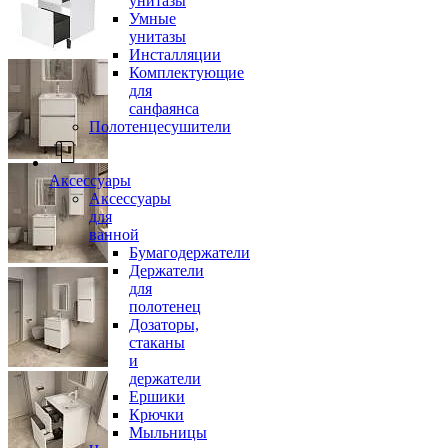
унитазы
Умные
унитазы
Инсталляции
Комплектующие
для
санфаянса
Полотенцесушители
Аксессуары
Аксессуары
для
ванной
Бумагодержатели
Держатели
для
полотенец
Дозаторы,
стаканы
и
держатели
Ершики
Крючки
Мыльницы