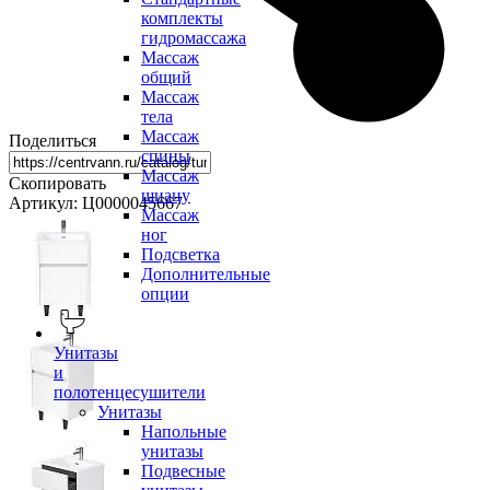
комплекты
гидромассажа
Массаж
общий
Массаж
тела
Массаж
Поделиться
спины
Массаж
Скопировать
шиацу
Артикул: Ц0000045667
Массаж
ног
Подсветка
Дополнительные
опции
Унитазы
и
полотенцесушители
Унитазы
Напольные
унитазы
Подвесные