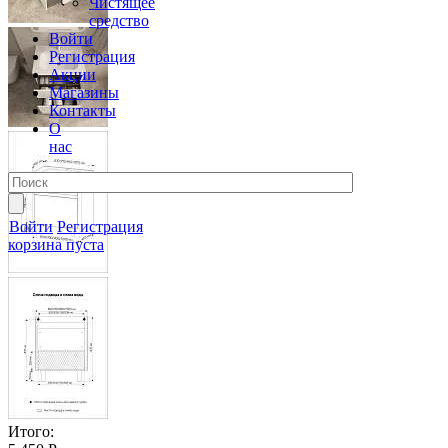
Чистящее
средство
Войти
Регистрация
Акции
Магазины
Контакты
О
нас
Войти
Регистрация
корзина пуста
Итого: