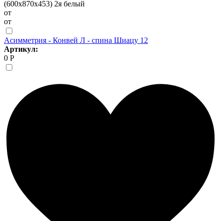
(600х870х453) 2я белый
от
от
Асимметрия - Конвей Л - спина Шиацу 12
Артикул:
0 Р