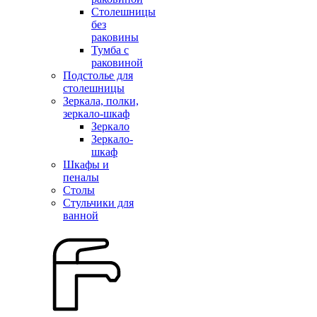
Столешницы
без
раковины
Тумба с
раковиной
Подстолье для
столешницы
Зеркала, полки,
зеркало-шкаф
Зеркало
Зеркало-
шкаф
Шкафы и
пеналы
Столы
Стульчики для
ванной