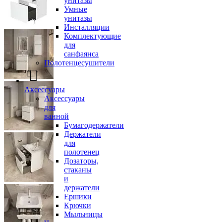
унитазы
Умные
унитазы
Инсталляции
Комплектующие
для
санфаянса
Полотенцесушители
Аксессуары
Аксессуары
для
ванной
Бумагодержатели
Держатели
для
полотенец
Дозаторы,
стаканы
и
держатели
Ершики
Крючки
Мыльницы