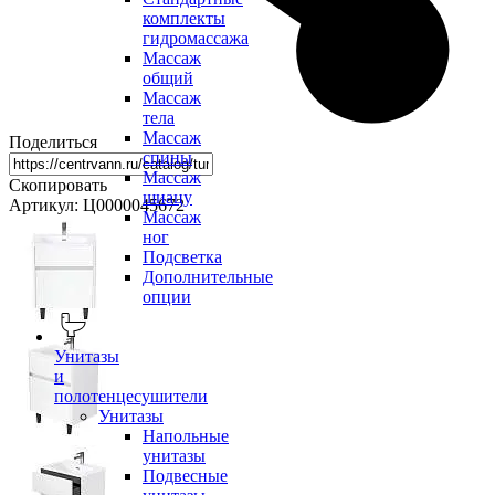
комплекты
гидромассажа
Массаж
общий
Массаж
тела
Массаж
Поделиться
спины
Массаж
Скопировать
шиацу
Артикул: Ц0000045672
Массаж
ног
Подсветка
Дополнительные
опции
Унитазы
и
полотенцесушители
Унитазы
Напольные
унитазы
Подвесные