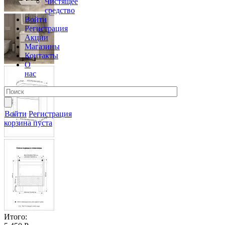
Чистящее
средство
Войти
Регистрация
Акции
Магазины
Контакты
О
нас
Войти
Регистрация
корзина пуста
Итого: