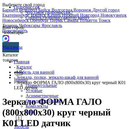
Выберите свой город
Гидромассаж
Барнаул
Белгород
Бийск
Волгоград
Воронеж
Другой город
Что такое гидромассаж?
Екатеринбург
Ижевск
Казань
Нижний Новгород
Новокузнецк
Собрать гидромассажную ванну
Новосибирск
Оренбург
Пермь
Самара
Тольятти
Томск
Тюмень
Чебоксары
Ярославль
Ваш город:
Перезвонить
Чебоксары
Магазины
Каталог
товаров
Главная
-
Каталог
-
Мебель для ванной
-
Зеркала, полки, зеркало-шкаф для ванной
Ванны
- Зеркало ФОРМА ГАЛО (800х800х30) круг черный К01
Прямоугольные
LED датчик
Угловые
Асимметричные
Зеркало ФОРМА ГАЛО
Отдельностоящие
Комплекты
(800х800х30) круг черный
ванн
К01 LED датчик
Мебель