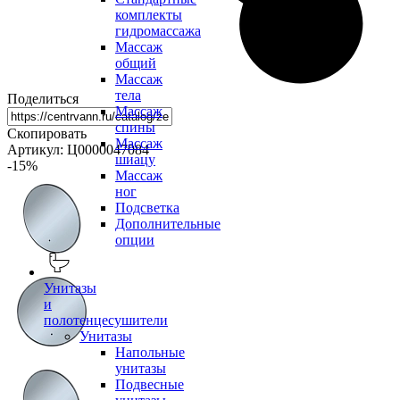
комплекты
гидромассажа
Массаж
общий
Массаж
тела
Поделиться
Массаж
спины
Скопировать
Массаж
Артикул: Ц0000047084
шиацу
-15
%
Массаж
ног
Подсветка
Дополнительные
опции
Унитазы
и
полотенцесушители
Унитазы
Напольные
унитазы
Подвесные