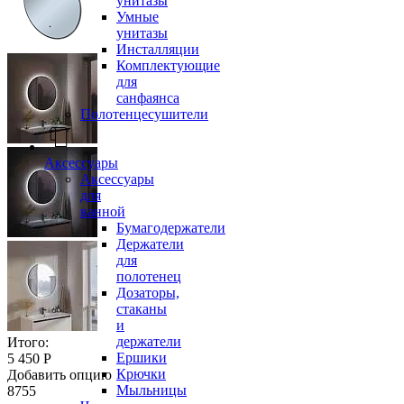
унитазы
Умные
унитазы
Инсталляции
Комплектующие
для
санфаянса
Полотенцесушители
Аксессуары
Аксессуары
для
ванной
Бумагодержатели
Держатели
для
полотенец
Дозаторы,
стаканы
и
держатели
Итого:
Ершики
5 450 Р
Крючки
Добавить опцию
Мыльницы
8755