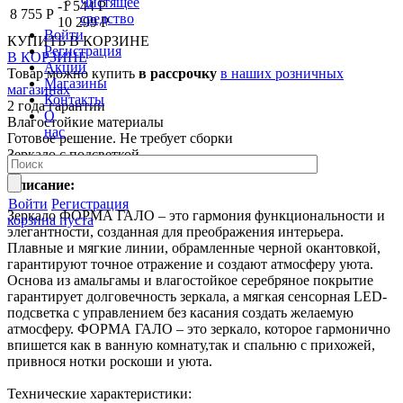
Чистящее
-1 544 Р
8 755 Р
средство
10 299 Р
Войти
КУПИТЬ
В КОРЗИНЕ
Регистрация
В КОРЗИНЕ
Акции
Товар можно купить
в рассрочку
в наших розничных
Магазины
магазинах
Контакты
2 года гарантии
О
Влагостойкие материалы
нас
Готовое решение. Не требует сборки
Зеркало с подсветкой
Описание:
Войти
Регистрация
Зеркало ФОРМА ГАЛО – это гармония функциональности и
корзина пуста
элегантности, созданная для преображения интерьера.
Плавные и мягкие линии, обрамленные черной окантовкой,
гарантируют точное отражение и создают атмосферу уюта.
Основа из амальгамы и влагостойкое серебряное покрытие
гарантирует долговечность зеркала, а мягкая сенсорная LED-
подсветка с управлением без касания создать желаемую
атмосферу. ФОРМА ГАЛО – это зеркало, которое гармонично
впишется как в ванную комнату,так и спальню с прихожей,
привнося нотки роскоши и уюта.
Технические характеристики: