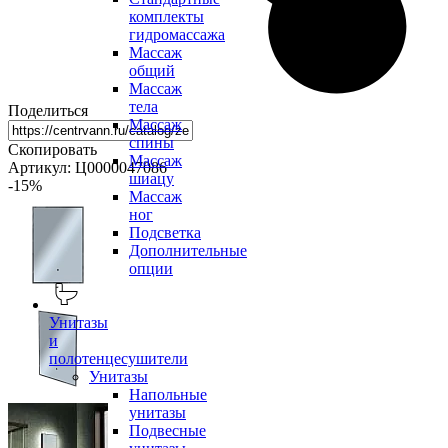
комплекты
гидромассажа
Массаж
общий
Массаж
тела
Поделиться
Массаж
спины
Скопировать
Массаж
Артикул: Ц0000047086
шиацу
-15
%
Массаж
ног
Подсветка
Дополнительные
опции
Унитазы
и
полотенцесушители
Унитазы
Напольные
унитазы
Подвесные