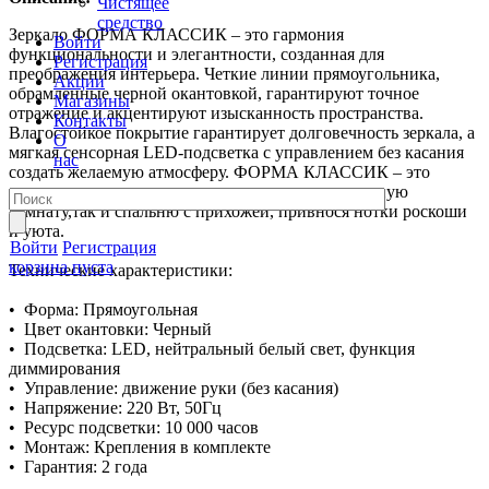
Чистящее
средство
Зеркало ФОРМА КЛАССИК – это гармония
Войти
функциональности и элегантности, созданная для
Регистрация
преображения интерьера. Четкие линии прямоугольника,
Акции
обрамленные черной окантовкой, гарантируют точное
Магазины
отражение и акцентируют изысканность пространства.
Контакты
Влагостойкое покрытие гарантирует долговечность зеркала, а
О
мягкая сенсорная LED-подсветка с управлением без касания
нас
создать желаемую атмосферу. ФОРМА КЛАССИК – это
зеркало, которое гармонично впишется как в ванную
комнату,так и спальню с прихожей, привнося нотки роскоши
и уюта.
Войти
Регистрация
корзина пуста
Технические характеристики:
• Форма: Прямоугольная
• Цвет окантовки: Черный
• Подсветка: LED, нейтральный белый свет, функция
диммирования
• Управление: движение руки (без касания)
• Напряжение: 220 Вт, 50Гц
• Ресурс подсветки: 10 000 часов
• Монтаж: Крепления в комплекте
• Гарантия: 2 года