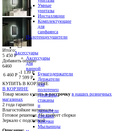
унитазы
Умные
унитазы
Инсталляции
Комплектующие
для
санфаянса
Полотенцесушители
Итого:
Аксессуары
5 450 Р
Аксессуары
Добавить опцию
для
6460
ванной
-1 139 Р
Бумагодержатели
6 460 Р
7 599 Р
Держатели
КУПИТЬ
В КОРЗИНЕ
для
В КОРЗИНЕ
полотенец
Товар можно купить
в рассрочку
в наших розничных
Дозаторы,
магазинах
стаканы
2 года гарантии
и
Влагостойкие материалы
держатели
Готовое решение. Не требует сборки
Ершики
Зеркало с подсветкой
Крючки
Мыльницы
Описание: