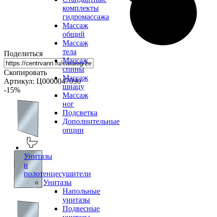
комплекты
гидромассажа
Массаж
общий
Массаж
тела
Поделиться
Массаж
спины
Скопировать
Массаж
Артикул: Ц0000047090
шиацу
-15
%
Массаж
ног
Подсветка
Дополнительные
опции
Унитазы
и
полотенцесушители
Унитазы
Напольные
унитазы
Подвесные