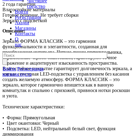
Чистящее
2 года гарантии
средство
Влагостойкие материалы
Войти
Готовое решение. Не требует сборки
Регистрация
Зеркало с подсветкой
Акции
Магазины
Описание:
Контакты
О
Зеркало ФОРМА КЛАССИК – это гармония
нас
функциональности и элегантности, созданная для
преображения интерьера. Четкие линии прямоугольника,
обрамленные черной окантовкой, гарантируют точное
отражение и акцентируют изысканность пространства.
Влагостойкое покрытие гарантирует долговечность зеркала, а
Войти
Регистрация
мягкая сенсорная LED-подсветка с управлением без касания
корзина пуста
создать желаемую атмосферу. ФОРМА КЛАССИК – это
зеркало, которое гармонично впишется как в ванную
комнату,так и спальню с прихожей, привнося нотки роскоши
и уюта.
Технические характеристики:
• Форма: Прямоугольная
• Цвет окантовки: Черный
• Подсветка: LED, нейтральный белый свет, функция
диммирования