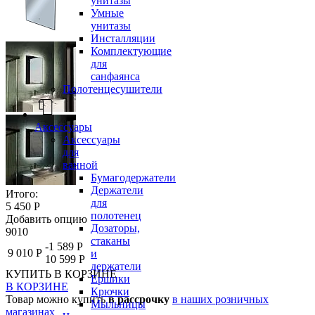
унитазы
Умные
унитазы
Инсталляции
Комплектующие
для
санфаянса
Полотенцесушители
Аксессуары
Аксессуары
для
ванной
Бумагодержатели
Держатели
Итого:
для
5 450 Р
полотенец
Добавить опцию
Дозаторы,
9010
стаканы
-1 589 Р
9 010 Р
и
10 599 Р
держатели
КУПИТЬ
В КОРЗИНЕ
Ершики
В КОРЗИНЕ
Крючки
Товар можно купить
в рассрочку
в наших розничных
Мыльницы
магазинах