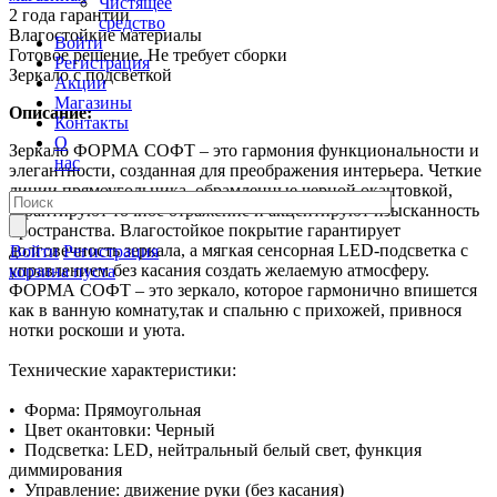
Чистящее
2 года гарантии
средство
Влагостойкие материалы
Войти
Готовое решение. Не требует сборки
Регистрация
Зеркало с подсветкой
Акции
Магазины
Описание:
Контакты
О
Зеркало ФОРМА СОФТ – это гармония функциональности и
нас
элегантности, созданная для преображения интерьера. Четкие
линии прямоугольника, обрамленные черной окантовкой,
гарантируют точное отражение и акцентируют изысканность
пространства. Влагостойкое покрытие гарантирует
долговечность зеркала, а мягкая сенсорная LED-подсветка с
Войти
Регистрация
управлением без касания создать желаемую атмосферу.
корзина пуста
ФОРМА СОФТ – это зеркало, которое гармонично впишется
как в ванную комнату,так и спальню с прихожей, привнося
нотки роскоши и уюта.
Технические характеристики:
• Форма: Прямоугольная
• Цвет окантовки: Черный
• Подсветка: LED, нейтральный белый свет, функция
диммирования
• Управление: движение руки (без касания)