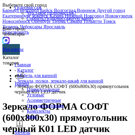
Выберите свой город
Гидромассаж
Барнаул
Белгород
Бийск
Волгоград
Воронеж
Другой город
Что такое гидромассаж?
Екатеринбург
Ижевск
Казань
Нижний Новгород
Новокузнецк
Собрать гидромассажную ванну
Новосибирск
Оренбург
Пермь
Самара
Тольятти
Томск
Тюмень
Чебоксары
Ярославль
Ваш город:
Перезвонить
Чебоксары
Магазины
Каталог
товаров
Главная
-
Каталог
-
Мебель для ванной
-
Зеркала, полки, зеркало-шкаф для ванной
Ванны
- Зеркало ФОРМА СОФТ (600х800х30) прямоугольник
Прямоугольные
черный К01 LED датчик
Угловые
Асимметричные
Зеркало ФОРМА СОФТ
Отдельностоящие
Комплекты
(600х800х30) прямоугольник
ванн
черный К01 LED датчик
Мебель