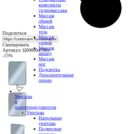
комплекты
гидромассажа
Массаж
общий
Массаж
тела
Поделиться
Массаж
спины
Скопировать
Массаж
Артикул: Ц0000047081
шиацу
-15
%
Массаж
ног
Подсветка
Дополнительные
опции
Унитазы
и
полотенцесушители
Унитазы
Напольные
унитазы
Подвесные