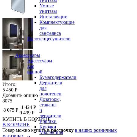
унитазы
Умные
унитазы
Инсталляции
Комплектующие
для
санфаянса
Полотенцесушители
Аксессуары
Аксессуары
для
ванной
Бумагодержатели
Держатели
Итого:
для
5 450 Р
полотенец
Добавить опцию
Дозаторы,
8075
стаканы
-1 424 Р
8 075 Р
и
9 499 Р
держатели
КУПИТЬ
В КОРЗИНЕ
Ершики
В КОРЗИНЕ
Крючки
Товар можно купить
в рассрочку
в наших розничных
Мыльницы
магазинах