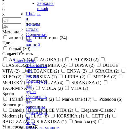
Зеркало-
4
шкаф
6
Шкафы
8
и
пеналы
Столы
Материал
Стульчики
акрил (
2
)
полистирол (
24
)
для
Цвет
ванной
белый (
30
)
Совместимость
AELITA (
4
)
AGORA (
2
)
CALYPSO (
2
)
Смесители
CLASSIC (
2
)
DINAMIKA (
2
)
DIPSA (
2
)
DOLCE
Смесители
для
VITA (
2
)
ELEGANCE (
2
)
ENNA (
2
)
GRACIA (
2
)
ванны
KLEO (
2
)
KORSIKA (
1
)
LIBRA (
2
)
MEDEA (
2
)
Смесители
MODERN (
2
)
RAGUZA (
4
)
SIRAKUSA (
1
)
для
TAORMINA (
1
)
VIOLA (
2
)
VITA (
2
)
душа
Бренд
Смеситель
1Marka (
8
)
Aima (
2
)
Marka One (
17
)
Poseidon (
6
)
для
Коллекция
раковины
Damelia (
1
)
DOLCE VITA (
2
)
Elegance /Classic /
Смесители
Modern (
1
)
FLAT (
8
)
KORSIKA (
1
)
LETT (
1
)
на
RAGUZA (
2
)
SIRAKUSA (
1
)
боковая (
6
)
биде
Универсальная (
5
)
Комплектующие