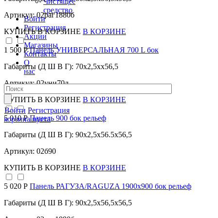
Чистящее
средство
Артикул: 02раг1880б
Войти
Регистрация
КУПИТЬ
В КОРЗИНЕ
В КОРЗИНЕ
Акции
Магазины
1 500 Р
Панель УНИВЕРСАЛЬНАЯ 700 L бок
Контакты
О
Габариты (Д Ш В Г): 70x2,5xx56,5
нас
Артикул: 02уни70л
КУПИТЬ
В КОРЗИНЕ
В КОРЗИНЕ
Войти
Регистрация
5 010 Р
Панель 900 бок рельеф
корзина пуста
Габариты (Д Ш В Г): 90x2,5x56.5x56,5
Артикул: 02б90
КУПИТЬ
В КОРЗИНЕ
В КОРЗИНЕ
5 020 Р
Панель РАГУЗА/RAGUZA 1900х900 бок рельеф
Габариты (Д Ш В Г): 90x2,5x56,5x56,5