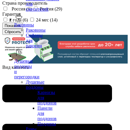
Страна производитель
для
Россия (
1
)
Россия (
29
)
смесителей
Гарантия
2 года (
6
)
24 мес (
14
)
Раковины
Раковины
Сифоны
для
раковин
Душевые
поддоны
Вид каталога
и
перегородки
Душевые
поддоны
Карнизы
для
поддонов
Панели
для
поддонов
Поддоны
Рамы