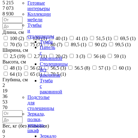
5 215
Готовые
7 073
интерьеры
8 930
Коллекции
мебели
Тумбы
и
Длина, см
столешницы
100 (
2
)
120 (
1
)
40 (
1
)
41 (
1
)
51,5 (
1
)
69,5 (
1
)
Тумба
70 (
5
)
75 (
7
)
80 (
7
)
89,5 (
1
)
90 (
2
)
99,5 (
1
)
Панель
Ширина, см
с
2,5 (
19
)
2,7 (
1
)
20 (
2
)
3 (
3
)
56 (
4
)
59 (
1
)
раковиной
Высота, см
Столешницы
48 (
1
)
56 (
2
)
56,5 (
3
)
56.5 (
8
)
57 (
1
)
60 (
1
)
без
64 (
1
)
65 (
1
)
70.5 (
1
)
раковины
Глубина, см
Тумба
2
с
19
раковиной
36
Подстолье
53
для
70
столешницы
Зеркала,
полки,
зеркало-
Вес, кг (без упаковки)
шкаф
0
Зеркало
2