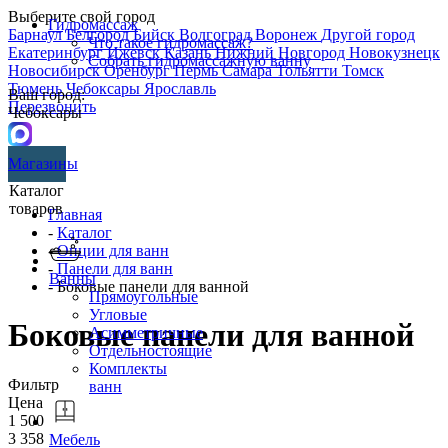
Выберите свой город
Гидромассаж
Барнаул
Белгород
Бийск
Волгоград
Воронеж
Другой город
Что такое гидромассаж?
Екатеринбург
Ижевск
Казань
Нижний Новгород
Новокузнецк
Собрать гидромассажную ванну
Новосибирск
Оренбург
Пермь
Самара
Тольятти
Томск
Тюмень
Чебоксары
Ярославль
Ваш город:
Перезвонить
Чебоксары
Магазины
Каталог
товаров
Главная
-
Каталог
-
Опции для ванн
-
Панели для ванн
Ванны
- Боковые панели для ванной
Прямоугольные
Угловые
Боковые панели для ванной
Асимметричные
Отдельностоящие
Комплекты
Фильтр
ванн
Цена
1 500
3 358
Мебель