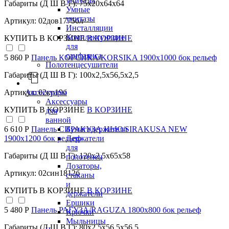
унитазы
Габариты (Д Ш В Г): 75x20x64x64
Умные
унитазы
Артикул: 02дов1775бл
Инсталляции
Комплектующие
КУПИТЬ
В КОРЗИНЕ
В КОРЗИНЕ
для
санфаянса
5 860 Р
Панель КОРСИКА/KORSIKA 1900х1000 бок рельеф
Полотенцесушители
Габариты (Д Ш В Г): 100x2,5x56,5x2,5
Аксессуары
Артикул: 02кр19б
Аксессуары
КУПИТЬ
В КОРЗИНЕ
В КОРЗИНЕ
для
ванной
Бумагодержатели
6 610 Р
Панель СИРАКУЗА НЬЮ/SIRAKUSA NEW
Держатели
1900х1200 бок рельеф
для
Габариты (Д Ш В Г): 120x2,5x65x58
полотенец
Дозаторы,
Артикул: 02син1812б
стаканы
и
КУПИТЬ
В КОРЗИНЕ
В КОРЗИНЕ
держатели
Ершики
5 480 Р
Панель РАГУЗА/RAGUZA 1800х800 бок рельеф
Крючки
Мыльницы
Габариты (Д Ш В Г): 80x2,5x56,5x56,5