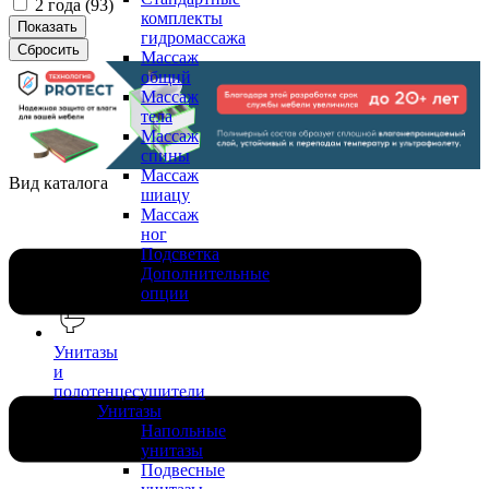
2 года (
93
)
комплекты
гидромассажа
Массаж
общий
Массаж
тела
Массаж
спины
Массаж
Вид каталога
шиацу
Массаж
ног
Подсветка
Дополнительные
опции
Унитазы
и
полотенцесушители
Унитазы
Напольные
унитазы
Подвесные