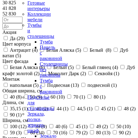
30 825
Готовые
41 828
интерьеры
52 830
Коллекции
мебели
Тумбы
и
Акция
столешницы
Да (
29
)
Тумба
Цвет корпуса
Панель
Антрацит (
4
)
Белая Аляска (
5
)
Белый (
8
)
Дуб
с
ватан (
5
)
раковиной
Цвет фасада
Столешницы
Белая Аляска (
6
)
Белый (
5
)
Белый глянец (
4
)
Дуб
без
крафт золотой (
2
)
Монолит Дарк (
2
)
Секвойя (
1
)
раковины
Монтаж
Тумба
напольная (
5
)
Подвесная (
13
)
подвесной (
1
)
с
Общая ширина, см
раковиной
40 (
8
)
50 (
9
)
60 (
10
)
70 (
1
)
80 (
1
)
Подстолье
Длина, см
для
столешницы
35,15 (
1
)
40 (
2
)
44 (
1
)
44,5 (
1
)
45 (
21
)
48 (
2
)
Зеркала,
90 (
1
)
полки,
Ширина, см
зеркало-
100 (
12
)
39 (
9
)
40 (
6
)
45 (
1
)
49 (
2
)
50 (
10
)
шкаф
59 (
3
)
60 (
34
)
70 (
16
)
79 (
2
)
80 (
13
)
90 (
2
)
Зеркало