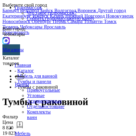
Выберите свой город
Гидромассаж
Барнаул
Белгород
Бийск
Волгоград
Воронеж
Другой город
Что такое гидромассаж?
Екатеринбург
Ижевск
Казань
Нижний Новгород
Новокузнецк
Собрать гидромассажную ванну
Новосибирск
Оренбург
Пермь
Самара
Тольятти
Томск
Тюмень
Чебоксары
Ярославль
Ваш город:
Перезвонить
Чебоксары
Магазины
Каталог
товаров
Главная
-
Каталог
-
Мебель для ванной
-
Тумбы и панели
Ванны
- Тумбы с раковиной
Прямоугольные
Угловые
Тумбы с раковиной
Асимметричные
Отдельностоящие
Комплекты
Фильтр
ванн
Цена
8 820
19 823
Мебель