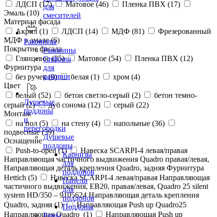
ЛДСП (
17
)
Матовое (
46
)
Пленка ПВХ (
17
)
для
Эмаль (
10
)
смесителей
Материал фасада
Акрил (
1
)
ЛДСП (
14
)
МДФ (
81
)
Фрезерованный
МДФ в эмале (
6
)
Раковины
Покрытие фасада
Раковины
Глянцевое (
25
)
Матовое (
54
)
Пленка ПВХ (
12
)
Сифоны
Фурнитура
для
раковин
без ручек (
9
)
белая (
1
)
хром (
4
)
Цвет
белый (
52
)
бетон светло-серый (
2
)
бетон темно-
Душевые
серый (
2
)
дуб сонома (
12
)
серый (
22
)
поддоны
Монтаж
и
на пол (
5
)
на стену (
4
)
напольные (
36
)
перегородки
подвесные (
39
)
Душевые
Оснащение
поддоны
Push-to-open (
1
)
Навеска SCARPI-4 левая/правая
Карнизы
Направляющая частичного выдвижения Quadro правая/левая,
для
Направляющая деталь крепления Quadro, задняя Фурнитура
поддонов
Hettich (
5
)
Навеска SCARPI-4 левая/правая Направляющая
Панели
частичного выдвижения, ЕВ20, правая/левая, Quadro 25 silent
для
system HD/350 – 9105624 Направляющая деталь крепления
поддонов
Quadro, задняя (
1
)
Направляющая Push up Quadro25
Поддоны
Направляющая Quadro (
1
)
Направляющая Push up
Рамы