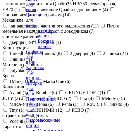
частичного выдвижения Quadro25 НР/350 ,левая/правая,
для
ЕВ20 (
1
)
направляющие Quadro с доводчиком (
4
)
ванн
Направляющие с доводчиком (
14
)
Панели
Механизм
для
ванн
направляющие частичного выдвижения (
11
)
Петля
Лицевая
мебельная накладная Clip-on с доводчиком (
7
)
панель
Система хранения
Боковая
дверцы (
19
)
ящики (
1
)
панель
Конструкция
Сифоны
1 дверца (
9
)
1 ящик (
8
)
2 дверцы (
4
)
2 ящика (
21
)
для
3 ящика (
1
)
ванн
Материал раковины
Карнизы
polytitan (
37
)
для
Бренд
ванны
1Marka (
109
)
Marka One (
6
)
Шторки
Коллекция
для
Avanti (
1
)
Bumble (
6
)
GRUNGE LOFT (
1
)
ванн
JULY (
2
)
Laura (
4
)
LIDO (
2
)
Lira (
4
)
Melody (
15
)
Подголовники
MIRA (
4
)
Mona (
6
)
Penta (
1
)
Row (
3
)
Stretto (
4
)
Ручки
для
Tiny (
1
)
МИНИМИ (
12
)
РЕВО (
7
)
ванны
Страна производитель
Гидромассажные
Россия (
110
)
опции
Гарантия
Стандартные