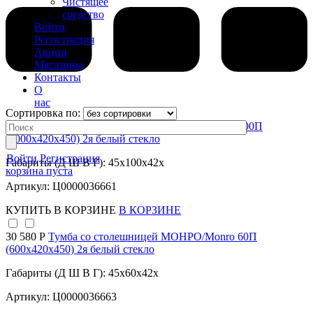
Чистящее
средство
Войти
Регистрация
Акции
Магазины
Контакты
О
нас
Сортировка по:
38 960 Р
Тумба со столешницей МОНРО/Monro 100П
(1000х420х450) 2я белый стекло
Войти
Регистрация
Габариты (Д Ш В Г): 45x100x42x
корзина пуста
Артикул: Ц0000036661
КУПИТЬ
В КОРЗИНЕ
В КОРЗИНЕ
30 580 Р
Тумба со столешницей МОНРО/Monro 60П
(600х420х450) 2я белый стекло
Габариты (Д Ш В Г): 45x60x42x
Артикул: Ц0000036663