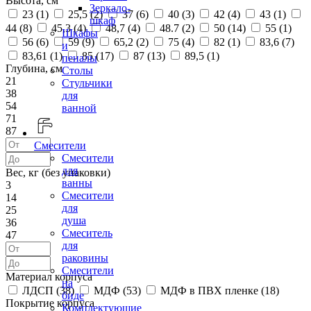
Высота, см
Зеркало-
23 (
1
)
25,5 (
2
)
37 (
6
)
40 (
3
)
42 (
4
)
43 (
1
)
шкаф
44 (
8
)
45,3 (
4
)
48,7 (
4
)
48.7 (
2
)
50 (
14
)
55 (
1
)
Шкафы
56 (
6
)
59 (
9
)
65,2 (
2
)
75 (
4
)
82 (
1
)
83,6 (
7
)
и
83,61 (
1
)
85 (
17
)
87 (
13
)
89,5 (
1
)
пеналы
Глубина, см
Столы
21
Стульчики
38
для
54
ванной
71
87
Смесители
Смесители
для
Вес, кг (без упаковки)
ванны
3
Смесители
14
для
25
душа
36
Смеситель
47
для
раковины
Смесители
Материал корпуса
на
ЛДСП (
38
)
МДФ (
53
)
МДФ в ПВХ пленке (
18
)
биде
Покрытие корпуса
Комплектующие