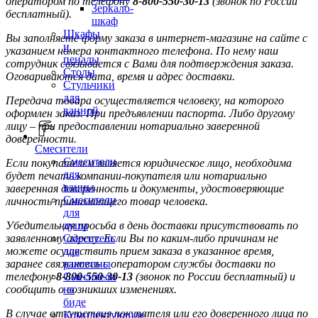
оператором по телефону
8-800-550-30-13
(звонок по России
Зеркало-
бесплатный).
шкаф
Шкафы
Вы заполняете форму заказа в интернет-магазине на сайте с
и
указанием номера контактного телефона. По нему наш
пеналы
сотрудник связывается с Вами для подтверждения заказа.
Столы
Оговариваются дата, время и адрес доставки.
Стульчики
для
Передача товара осуществляется человеку, на которого
ванной
оформлен заказ. При предъявлении паспорта. Либо другому
лицу – при предоставлении нотариально заверенной
доверенности.
Смесители
Смесители
Если покупателем является юридическое лицо, необходима
для
будет печать компании-покупателя или нотариально
ванны
заверенная доверенность и документы, удостоверяющие
Смесители
личность принимающего товар человека.
для
Убедительная просьба в день доставки присутствовать по
душа
заявленному адресу. Если Вы по каким-либо причинам не
Смеситель
можете осуществить прием заказа в указанное время,
для
заранее свяжитесь с оператором службы доставки по
раковины
телефону
8-800-550-30-13
(звонок по России бесплатный) и
Смесители
сообщить о возникших изменениях.
на
биде
В случае отсутствия покупателя или его доверенного лица по
Комплектующие