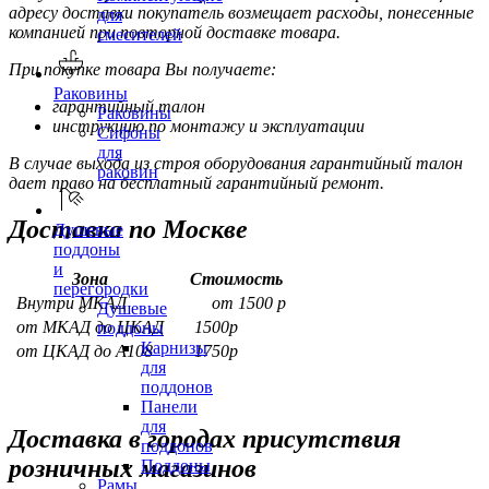
адресу доставки покупатель возмещает расходы, понесенные
для
компанией при повторной доставке товара.
смесителей
При покупке товара Вы получаете:
Раковины
гарантийный талон
Раковины
инструкцию по монтажу и эксплуатации
Сифоны
для
В случае выхода из строя оборудования гарантийный талон
раковин
дает право на бесплатный гарантийный ремонт.
Доставка по Москве
Душевые
поддоны
и
Зона
Стоимость
перегородки
Внутри МКАД
от 1500 р
Душевые
от МКАД до ЦКАД
1500р
поддоны
Карнизы
от ЦКАД до А108
1750р
для
поддонов
Панели
для
Доставка в городах присутствия
поддонов
розничных магазинов
Поддоны
Рамы