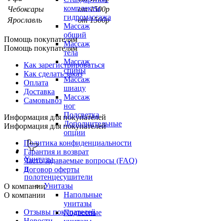
комплекты
Чебоксары
от 1500р
гидромассажа
Ярославль
от 1500р
Массаж
общий
Помощь покупателям
Массаж
Помощь покупателям
тела
Массаж
Как зарегистрироваться
спины
Как сделать заказ
Массаж
Оплата
шиацу
Доставка
Массаж
Самовывоз
ног
Подсветка
Информация для покупателей
Дополнительные
Информация для покупателей
опции
Политика конфиденциальности
Гарантия и возврат
Унитазы
Часто задаваемые вопросы (FAQ)
и
Договор оферты
полотенцесушители
Унитазы
О компании
Напольные
О компании
унитазы
Отзывы покупателей
Подвесные
Новости