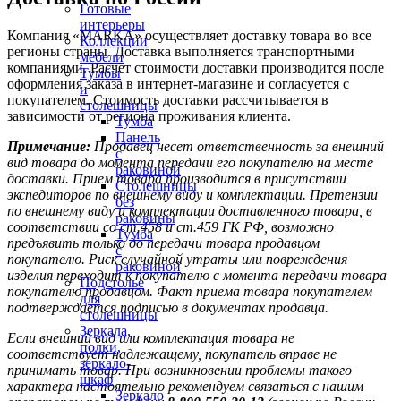
Готовые
интерьеры
Компания «MARKA» осуществляет доставку товара во все
Коллекции
регионы страны. Доставка выполняется транспортными
мебели
компаниями. Расчет стоимости доставки производится после
Тумбы
оформления заказа в интернет-магазине и согласуется с
и
покупателем. Стоимость доставки рассчитывается в
столешницы
зависимости от региона проживания клиента.
Тумба
Панель
Примечание:
Продавец несет ответственность за внешний
с
вид товара до момента передачи его покупателю на месте
раковиной
доставки. Прием товара производится в присутствии
Столешницы
экспедиторов по внешнему виду и комплектации. Претензии
без
по внешнему виду и комплектации доставленного товара, в
раковины
соответствии со ст.458 и ст.459 ГК РФ, возможно
Тумба
предъявить только до передачи товара продавцом
с
покупателю. Риск случайной утраты или повреждения
раковиной
изделия переходит к покупателю с момента передачи товара
Подстолье
покупателю продавцом. Факт приема товара покупателем
для
подтверждается подписью в документах продавца.
столешницы
Зеркала,
Если внешний вид или комплектация товара не
полки,
соответствует надлежащему, покупатель вправе не
зеркало-
принимать товар. При возникновении проблемы такого
шкаф
характера настоятельно рекомендуем связаться с нашим
Зеркало