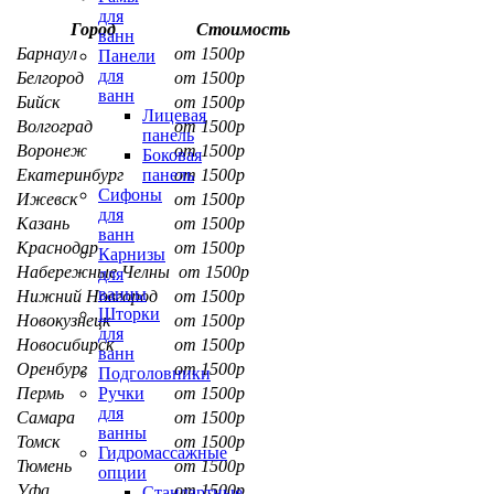
для
Город
Стоимость
ванн
Барнаул
от 1500р
Панели
для
Белгород
от 1500р
ванн
Бийск
от 1500р
Лицевая
Волгоград
от 1500р
панель
Воронеж
от 1500р
Боковая
Екатеринбург
от 1500р
панель
Сифоны
Ижевск
от 1500р
для
Казань
от 1500р
ванн
Краснодар
от 1500р
Карнизы
Набережные Челны
от 1500р
для
ванны
Нижний Новгород
от 1500р
Шторки
Новокузнецк
от 1500р
для
Новосибирск
от 1500р
ванн
Оренбург
от 1500р
Подголовники
Пермь
от 1500р
Ручки
для
Самара
от 1500р
ванны
Томск
от 1500р
Гидромассажные
Тюмень
от 1500р
опции
Уфа
от 1500р
Стандартные