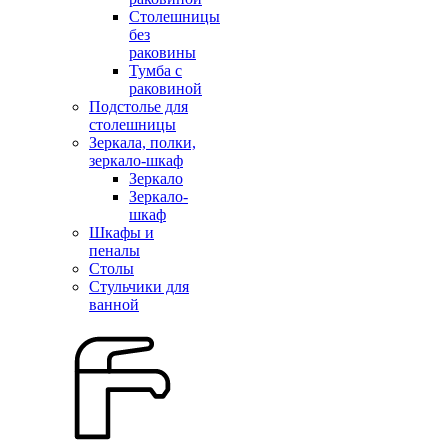
Столешницы
без
раковины
Тумба с
раковиной
Подстолье для
столешницы
Зеркала, полки,
зеркало-шкаф
Зеркало
Зеркало-
шкаф
Шкафы и
пеналы
Столы
Стульчики для
ванной