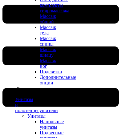
комплекты
гидромассажа
Массаж
общий
Массаж
тела
Массаж
спины
Массаж
шиацу
Массаж
ног
Подсветка
Дополнительные
опции
Унитазы
и
полотенцесушители
Унитазы
Напольные
унитазы
Подвесные