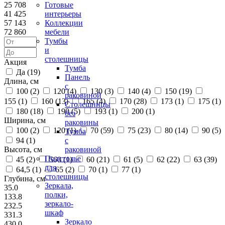
25 708
Готовые
41 425
интерьеры
57 143
Коллекции
72 860
мебели
Тумбы
и
столешницы
Акция
Тумба
Да (
19
)
Панель
Длина, см
с
100 (
2
)
120 (
4
)
130 (
3
)
140 (
4
)
150 (
19
)
раковиной
155 (
1
)
160 (
13
)
165 (
4
)
170 (
28
)
173 (
1
)
175 (
1
)
Столешницы
180 (
18
)
190 (
5
)
193 (
1
)
200 (
1
)
без
Ширина, см
раковины
100 (
2
)
120 (
1
)
70 (
59
)
75 (
23
)
80 (
14
)
90 (
5
)
Тумба
94 (
1
)
с
Высота, см
раковиной
Подстолье
45 (
2
)
560 (
1
)
60 (
21
)
61 (
5
)
62 (
22
)
63 (
39
)
для
64,5 (
1
)
65 (
2
)
70 (
1
)
77 (
1
)
столешницы
Глубина, см
Зеркала,
35.0
полки,
133.8
зеркало-
232.5
шкаф
331.3
Зеркало
430.0