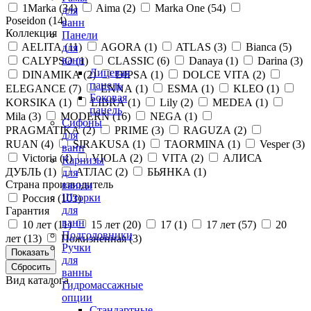
1Marka (
34
)
Aima (
2
)
Marka One (
54
)
для
Poseidon (
14
)
ванн
Коллекция
Панели
AELITA (
11
)
AGORA (
1
)
ATLAS (
3
)
Bianca (
5
)
для
ванн
CALYPSO (
1
)
CLASSIC (
6
)
Danaya (
1
)
Darina (
3
)
Лицевая
DINAMIKA (
2
)
DIPSA (
1
)
DOLCE VITA (
2
)
панель
ELEGANCE (
7
)
ENNA (
1
)
ESMA (
1
)
KLEO (
1
)
Боковая
KORSIKA (
1
)
LIBRA (
1
)
Lily (
2
)
MEDEA (
1
)
панель
Mila (
3
)
MODERN (
16
)
NEGA (
1
)
Сифоны
PRAGMATIKA (
2
)
PRIME (
3
)
RAGUZA (
2
)
для
RUAN (
4
)
SIRAKUSA (
1
)
TAORMINA (
1
)
Vesper (
3
)
ванн
Victoria (
4
)
VIOLA (
2
)
VITA (
2
)
АЛИСА
Карнизы
ДУБЛЬ (
1
)
АТЛАС (
2
)
БЬЯНКА (
1
)
для
Страна производитель
ванны
Шторки
Россия (
103
)
для
Гарантия
ванн
10 лет (
11
)
15 лет (
20
)
17 (
1
)
17 лет (
57
)
20
Подголовники
лет (
13
)
Пожизненная (
3
)
Ручки
для
ванны
Вид каталога
Гидромассажные
опции
Стандартные