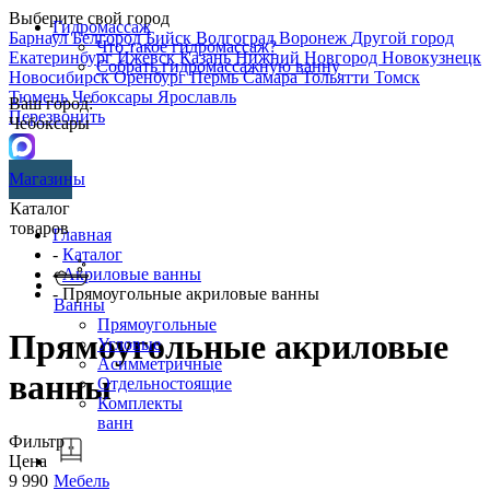
Выберите свой город
Гидромассаж
Барнаул
Белгород
Бийск
Волгоград
Воронеж
Другой город
Что такое гидромассаж?
Екатеринбург
Ижевск
Казань
Нижний Новгород
Новокузнецк
Собрать гидромассажную ванну
Новосибирск
Оренбург
Пермь
Самара
Тольятти
Томск
Тюмень
Чебоксары
Ярославль
Ваш город:
Перезвонить
Чебоксары
Магазины
Каталог
товаров
Главная
-
Каталог
-
Акриловые ванны
- Прямоугольные акриловые ванны
Ванны
Прямоугольные
Прямоугольные акриловые
Угловые
Асимметричные
ванны
Отдельностоящие
Комплекты
ванн
Фильтр
Цена
9 990
Мебель