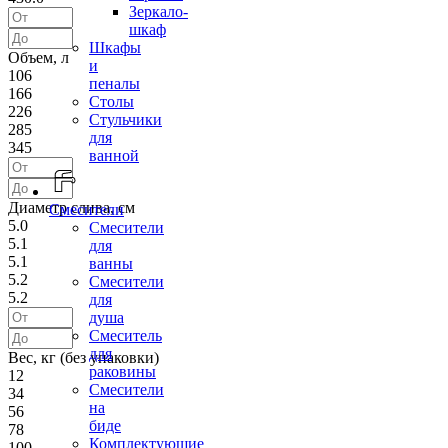
Зеркало-
шкаф
Шкафы
Объем, л
и
106
пеналы
166
Столы
226
Стульчики
285
для
345
ванной
Диаметр слива, см
Смесители
5.0
Смесители
5.1
для
5.1
ванны
5.2
Смесители
5.2
для
душа
Смеситель
для
Вес, кг (без упаковки)
раковины
12
Смесители
34
на
56
биде
78
Комплектующие
100