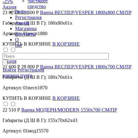
Чистящее
-25
%
средство
Акция
Войти
23 625 Р
31 500 Р
Ванна ВЕСПЕР/VESPER 1800х800 СМ/ПР
Регистрация
Акции
Габариты (Д Ш В Г): 180x80x61x
Магазины
Артикул: 01весп1880
Контакты
О
КУПИТЬ
В КОРЗИНЕ
В КОРЗИНЕ
нас
-25
%
Акция
21 600 Р
28 800 Р
Ванна ВЕСПЕР/VESPER 1800х700 СМ/ПР
Войти
Регистрация
корзина пуста
Габариты (Д Ш В Г): 180x70x61x
Артикул: 01весп1870
КУПИТЬ
В КОРЗИНЕ
В КОРЗИНЕ
22 510 Р
Ванна МОДЕРН/MODERN 1550х700 СМ/ПР
Габариты (Д Ш В Г): 155x70x62x43
Артикул: 01мод15570