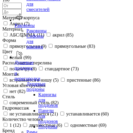
для
смесителей
Материал корпуса
Акрил (
7
)
Раковины
Материал
Раковины
АБС/ПММА (
11
)
акрил (
85
)
Сифоны
Форма
для
прямоугольная (
9
)
прямоугольные (
83
)
раковин
Цвет
белый (
99
)
Душевые
Расположение перелива
поддоны
по центру (
8
)
стандартное (
73
)
и
Монтаж
перегородки
встраивается в нишу (
5
)
пристенные (
86
)
Душевые
Угловая конструкция
поддоны
нет (
82
)
Карнизы
Стиль
для
современный стиль (
82
)
поддонов
Гидромассаж
Панели
не устанавливается (
21
)
устанавливается (
60
)
для
Количество человек
поддонов
1 (
12
)
двухместные (
6
)
одноместные (
69
)
Поддоны
Бренд
Рамы