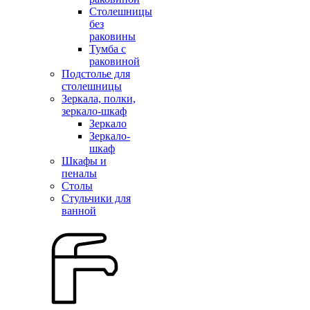
Столешницы
без
раковины
Тумба с
раковиной
Подстолье для
столешницы
Зеркала, полки,
зеркало-шкаф
Зеркало
Зеркало-
шкаф
Шкафы и
пеналы
Столы
Стульчики для
ванной