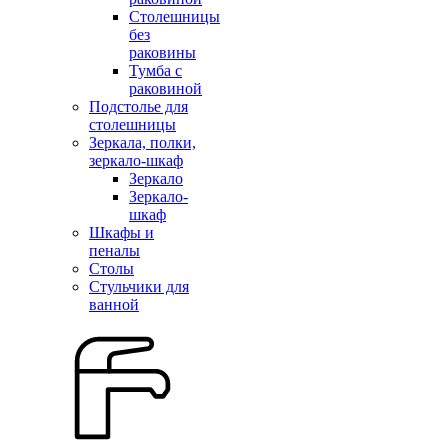
Столешницы
без
раковины
Тумба с
раковиной
Подстолье для
столешницы
Зеркала, полки,
зеркало-шкаф
Зеркало
Зеркало-
шкаф
Шкафы и
пеналы
Столы
Стульчики для
ванной