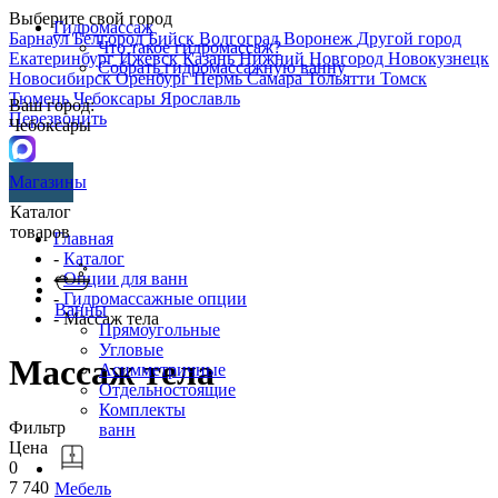
Выберите свой город
Гидромассаж
Барнаул
Белгород
Бийск
Волгоград
Воронеж
Другой город
Что такое гидромассаж?
Екатеринбург
Ижевск
Казань
Нижний Новгород
Новокузнецк
Собрать гидромассажную ванну
Новосибирск
Оренбург
Пермь
Самара
Тольятти
Томск
Тюмень
Чебоксары
Ярославль
Ваш город:
Перезвонить
Чебоксары
Магазины
Каталог
товаров
Главная
-
Каталог
-
Опции для ванн
-
Гидромассажные опции
Ванны
- Массаж тела
Прямоугольные
Угловые
Массаж тела
Асимметричные
Отдельностоящие
Комплекты
Фильтр
ванн
Цена
0
7 740
Мебель