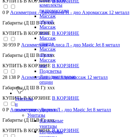
КУПИТЬ
В КОРЗИНЕ
В КОРЗИНЕ
комплекты
гидромассажа
0 Р
Асимметрия - Джулианна П - дно Аэромассаж 12 металл
Массаж
общий
Габариты (Д Ш В Г): xxx
Массаж
тела
КУПИТЬ
В КОРЗИНЕ
В КОРЗИНЕ
Массаж
спины
30 959 Р
Асимметрия - Алиса Л - дно Magic Jet 8 металл
Массаж
шиацу
Габариты (Д Ш В Г): xxx
Массаж
КУПИТЬ
В КОРЗИНЕ
В КОРЗИНЕ
ног
Подсветка
Дополнительные
28 138 Р
Асимметрия - дно Аэромассаж 12 металл
опции
Габариты (Д Ш В Г): xxx
КУПИТЬ
В КОРЗИНЕ
В КОРЗИНЕ
Унитазы
и
полотенцесушители
0 Р
Асимметрия - Директ Л - дно Magic Jet 8 металл
Унитазы
Габариты (Д Ш В Г): xxx
Напольные
унитазы
КУПИТЬ
В КОРЗИНЕ
В КОРЗИНЕ
Подвесные