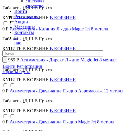
Чистящее
средство
Габариты (Д Ш В Г): xxx
Войти
Регистрация
КУПИТЬ
В КОРЗИНЕ
В КОРЗИНЕ
Акции
Магазины
0 Р
Асимметрия - Катания Л - дно Magic Jet 8 металл
Контакты
О
Габариты (Д Ш В Г): xxx
нас
КУПИТЬ
В КОРЗИНЕ
В КОРЗИНЕ
30 959 Р
Асимметрия - Директ Л - дно Magic Jet 8 металл
Войти
Регистрация
Габариты (Д Ш В Г): xxx
корзина пуста
КУПИТЬ
В КОРЗИНЕ
В КОРЗИНЕ
0 Р
Асимметрия - Джулианна Л - дно Аэромассаж 12 металл
Габариты (Д Ш В Г): xxx
КУПИТЬ
В КОРЗИНЕ
В КОРЗИНЕ
0 Р
Асимметрия - Джулианна Л - дно Magic Jet 8 металл