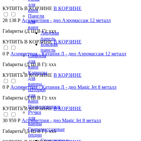
для
КУПИТЬ
В КОРЗИНЕ
В КОРЗИНЕ
ванн
Панели
28 138 Р
Асимметрия - дно Аэромассаж 12 металл
для
ванн
Габариты (Д Ш В Г): xxx
Лицевая
панель
КУПИТЬ
В КОРЗИНЕ
В КОРЗИНЕ
Боковая
панель
0 Р
Асимметрия - Катания Л - дно Аэромассаж 12 металл
Сифоны
для
Габариты (Д Ш В Г): xxx
ванн
Карнизы
КУПИТЬ
В КОРЗИНЕ
В КОРЗИНЕ
для
ванны
0 Р
Асимметрия - Катания Л - дно Magic Jet 8 металл
Шторки
для
Габариты (Д Ш В Г): xxx
ванн
Подголовники
КУПИТЬ
В КОРЗИНЕ
В КОРЗИНЕ
Ручки
для
30 959 Р
Асимметрия - дно Magic Jet 8 металл
ванны
Гидромассажные
Габариты (Д Ш В Г): xxx
опции
Стандартные