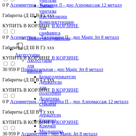
унитазы
0 Р
Асимметрия - Катания Л - дно Аэромассаж 12 металл
Умные
унитазы
Габариты (Д Ш В Г): xxx
Инсталляции
Комплектующие
КУПИТЬ
В КОРЗИНЕ
В КОРЗИНЕ
для
санфаянса
0 Р
Асимметрия - Джулианна П - дно Magic Jet 8 металл
Полотенцесушители
Габариты (Д Ш В Г): xxx
Аксессуары
КУПИТЬ
В КОРЗИНЕ
В КОРЗИНЕ
Аксессуары
для
30 959 Р
Прямоугольная - дно Magic Jet 8 металл
ванной
Бумагодержатели
Габариты (Д Ш В Г): xxx
Держатели
для
КУПИТЬ
В КОРЗИНЕ
В КОРЗИНЕ
полотенец
Дозаторы,
0 Р
Асимметрия - Джулианна П - дно Аэромассаж 12 металл
стаканы
и
Габариты (Д Ш В Г): xxx
держатели
Ершики
КУПИТЬ
В КОРЗИНЕ
В КОРЗИНЕ
Крючки
Мыльницы
30 959 Р
Асимметрия - дно Magic Jet 8 металл