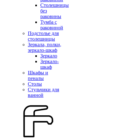
Столешницы
без
раковины
Тумба с
раковиной
Подстолье для
столешницы
Зеркала, полки,
зеркало-шкаф
Зеркало
Зеркало-
шкаф
Шкафы и
пеналы
Столы
Стульчики для
ванной