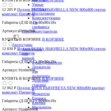
КУПИТЬ
В КОРЗИНЕ
В КОРЗИНЕ
унитазы
Умные
унитазы
12 205 Р
Поддон БЕЛЛА НЬЮ/BELLA NEW 800х800 сектор
Инсталляции
комплект Премиум
Комплектующие
Габариты (Д Ш В Г): 80x80x18x
для
санфаянса
Артикул: 01пбн80К
Полотенцесушители
КУПИТЬ
В КОРЗИНЕ
В КОРЗИНЕ
Аксессуары
12 830 Р
Поддон БЕЛЛА НЬЮ/BELLA NEW 900х900 сектор
Аксессуары
комплект Премиум
для
ванной
Габариты (Д Ш В Г): 90x90x18x
Бумагодержатели
Держатели
Артикул: 01пбн90К
для
полотенец
КУПИТЬ
В КОРЗИНЕ
В КОРЗИНЕ
Дозаторы,
стаканы
12 062 Р
Поддон ФРЕЯ НЬЮ/FREYA NEW 800х800 квадрат
и
комплект Премиум
держатели
Ершики
Габариты (Д Ш В Г): 80x80x18x
Крючки
Мыльницы
Артикул: 01пфн80пК