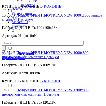
Чистящее
средство
КУПИТЬ
В КОРЗИНЕ
В КОРЗИНЕ
Войти
Регистрация
15 300 Р
Поддон ФРЕЯ НЬЮ/FREYA NEW 1000х1000 квадрат
Акции
комплект Премиум
Магазины
Контакты
Габариты (Д Ш В Г): 100x100x18x
О
нас
Артикул: 01пфн10пК
КУПИТЬ
В КОРЗИНЕ
В КОРЗИНЕ
13 054 Р
Поддон ФРЕЯ НЬЮ/FREYA NEW 1000х800
Войти
Регистрация
прямоугольник комплект Премиум
корзина пуста
Габариты (Д Ш В Г): 80x100x18x
Артикул: 01пфн1080пК
КУПИТЬ
В КОРЗИНЕ
В КОРЗИНЕ
14 693 Р
Поддон ФРЕЯ НЬЮ/FREYA NEW 1200х800
прямоугольник комплект Премиум
Габариты (Д Ш В Г): 80x120x18x