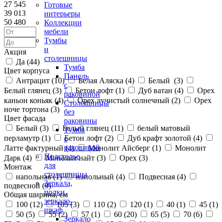
27 545
Готовые
39 013
интерьеры
50 480
Коллекции
мебели
Тумбы
и
Акция
столешницы
Да (
44
)
Тумба
Цвет корпуса
Панель
Антрацит (
10
)
Белая Аляска (
4
)
Белый (
3
)
с
Белый глянец (
3
)
Бетон лофт (
1
)
Дуб ватан (
4
)
Орех
раковиной
каньон коньяк (
4
)
Орех лучистый солнечный (
2
)
Орех
Столешницы
ноче тортона (
3
)
без
Цвет фасада
раковины
Белый (
3
)
Белый глянец (
11
)
белый матовый
Тумба
перламутр (
1
)
Бетон лофт (
2
)
Дуб крафт золотой (
4
)
с
раковиной
Латте фактурный (
4
)
Монолит Айсберг (
1
)
Монолит
Подстолье
Дарк (
4
)
Монолит найт (
3
)
Орех (
3
)
для
Монтаж
столешницы
напольная (
1
)
напольный (
4
)
Подвесная (
4
)
Зеркала,
подвесной (
9
)
полки,
Общая ширина, см
зеркало-
100 (
12
)
105 (
3
)
110 (
2
)
120 (
1
)
40 (
1
)
45 (
1
)
шкаф
50 (
5
)
55 (
2
)
57 (
1
)
60 (
20
)
65 (
5
)
70 (
6
)
Зеркало