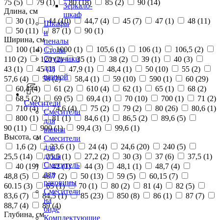
75 (
5
)
79 (
1
)
80 (
18
)
85 (
2
)
90 (
14
)
Зеркало-
Длина, см
шкаф
30 (
1
)
44 (
10
)
44,7 (
4
)
45 (
7
)
47 (
1
)
48 (
11
)
Шкафы
50 (
11
)
87 (
1
)
90 (
1
)
и
Ширина, см
пеналы
100 (
14
)
1000 (
1
)
105,6 (
1
)
106 (
1
)
106,5 (
2
)
Столы
Стульчики
110 (
2
)
120 (
2
)
35 (
1
)
38 (
2
)
39 (
1
)
40 (
3
)
для
43 (
1
)
45 (
1
)
47,9 (
1
)
48,4 (
1
)
50 (
10
)
55 (
2
)
ванной
57,6 (
4
)
58 (
2
)
58,4 (
1
)
59 (
10
)
590 (
1
)
60 (
29
)
60,4 (
4
)
61 (
2
)
610 (
4
)
62 (
1
)
65 (
1
)
68 (
2
)
68,5 (
2
)
69 (
5
)
69,4 (
1
)
70 (
10
)
700 (
1
)
71 (
2
)
Смесители
710 (
4
)
74,6 (
4
)
75 (
2
)
79 (
2
)
80 (
26
)
80,6 (
1
)
Смесители
800 (
1
)
81 (
1
)
84,6 (
1
)
86,5 (
2
)
89,6 (
5
)
для
90 (
11
)
900 (
1
)
99,4 (
3
)
99,6 (
1
)
ванны
Высота, см
Смесители
1,6 (
2
)
23,6 (
1
)
24 (
4
)
24,6 (
20
)
240 (
5
)
для
душа
25,5 (
14
)
25.5 (
1
)
27,2 (
2
)
30 (
3
)
37 (
6
)
37,5 (
1
)
Смеситель
40 (
19
)
42 (
1
)
44 (
3
)
48,1 (
1
)
48,7 (
4
)
для
48,8 (
5
)
48.7 (
2
)
50 (
13
)
59 (
5
)
60,15 (
7
)
раковины
60.15 (
3
)
65 (
1
)
70 (
1
)
80 (
2
)
81 (
4
)
82 (
5
)
Смесители
83,6 (
7
)
84,5 (
1
)
85 (
23
)
850 (
8
)
86 (
1
)
87 (
7
)
на
88,7 (
4
)
89 (
4
)
биде
Глубина, см
Комплектующие