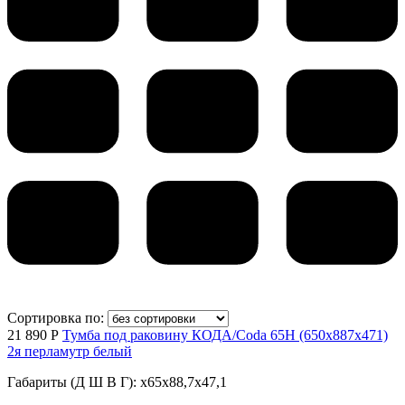
Сортировка по:
21 890 Р
Тумба под раковину КОДА/Coda 65Н (650х887х471)
2я перламутр белый
Габариты (Д Ш В Г): x65x88,7x47,1