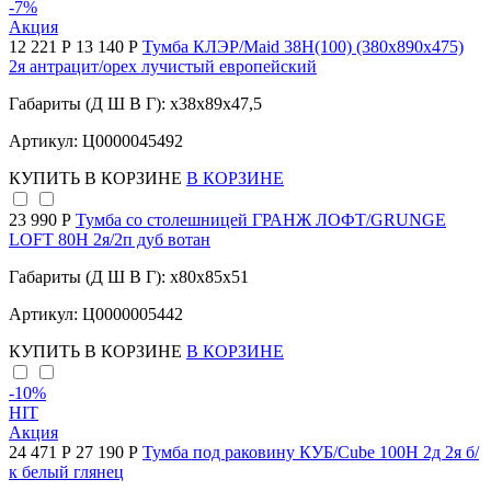
-7
%
Акция
12 221 Р
13 140 Р
Тумба КЛЭР/Maid 38Н(100) (380х890х475)
2я антрацит/орех лучистый европейский
Габариты (Д Ш В Г): x38x89x47,5
Артикул: Ц0000045492
КУПИТЬ
В КОРЗИНЕ
В КОРЗИНЕ
23 990 Р
Тумба со столешницей ГРАНЖ ЛОФТ/GRUNGE
LOFT 80Н 2я/2п дуб вотан
Габариты (Д Ш В Г): x80x85x51
Артикул: Ц0000005442
КУПИТЬ
В КОРЗИНЕ
В КОРЗИНЕ
-10
%
HIT
Акция
24 471 Р
27 190 Р
Тумба под раковину КУБ/Cube 100Н 2д 2я б/
к белый глянец