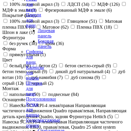
100% литьевой акрил (
3
)
ЛДСП (
34
)
МДФ (
126
)
для
ванн
МДФ в эмали (
3
)
Фрезерованный МДФ в эмале (
6
)
Панели
Покрытие фасада
для
100% литьевой акрил (
3
)
Глянцевое (
51
)
Матовая
ванн
пленка ПВХ (
6
)
Матовое (
62
)
Пленка ПВХ (
18
)
Лицевая
Шпон в лаке (
1
)
панель
Фурнитура
Боковая
без ручек (
38
)
хром (
36
)
панель
Форма
Сифоны
прямоугольная (
1
)
для
Цвет
ванн
белый (
68
)
бетон (
2
)
бетон светло-серый (
9
)
Карнизы
бетон темно-серый (
9
)
дикий дуб натуральный (
4
)
дуб
для
вотан (
10
)
дуб намибия (
7
)
дуб сонома (
9
)
ванны
серый (
12
)
черный (
2
)
Шторки
Монтаж
для
ванн
напольные (
50
)
подвесные (
84
)
Подголовники
Оснащение
Ручки
Навеска SCARPI-4 левая/правая Направляющая
для
частичного выдвижения Quadro правая/левая, Направляющая
ванны
деталь крепления Quadro, задняя Фурнитура Hettich (
5
)
Гидромассажные
Навеска SCARPI-4 левая/правая Направляющая частичного
опции
выдвижения, ЕВ20, правая/левая, Quadro 25 silent system
Стандартные