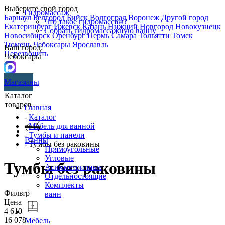
Выберите свой город
Гидромассаж
Барнаул
Белгород
Бийск
Волгоград
Воронеж
Другой город
Что такое гидромассаж?
Екатеринбург
Ижевск
Казань
Нижний Новгород
Новокузнецк
Собрать гидромассажную ванну
Новосибирск
Оренбург
Пермь
Самара
Тольятти
Томск
Тюмень
Чебоксары
Ярославль
Ваш город:
Перезвонить
Чебоксары
Магазины
Каталог
товаров
Главная
-
Каталог
-
Мебель для ванной
-
Тумбы и панели
Ванны
- Тумбы без раковины
Прямоугольные
Угловые
Тумбы без раковины
Асимметричные
Отдельностоящие
Комплекты
Фильтр
ванн
Цена
4 610
16 078
Мебель