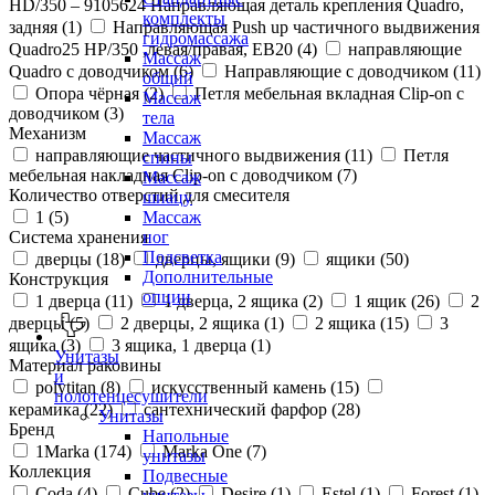
HD/350 – 9105624 Направляющая деталь крепления Quadro,
комплекты
задняя (
1
)
Направляющая Push up частичного выдвижения
гидромассажа
Quadro25 НР/350 ,левая/правая, ЕВ20 (
4
)
направляющие
Массаж
Quadro с доводчиком (
6
)
Направляющие с доводчиком (
11
)
общий
Опора чёрная (
2
)
Петля мебельная вкладная Clip-on с
Массаж
доводчиком (
3
)
тела
Механизм
Массаж
направляющие частичного выдвижения (
11
)
Петля
спины
мебельная накладная Clip-on с доводчиком (
7
)
Массаж
Количество отверстий для смесителя
шиацу
1 (
5
)
Массаж
Система хранения
ног
Подсветка
дверцы (
18
)
дверцы, ящики (
9
)
ящики (
50
)
Дополнительные
Конструкция
опции
1 дверца (
11
)
1 дверца, 2 ящика (
2
)
1 ящик (
26
)
2
дверцы (
5
)
2 дверцы, 2 ящика (
1
)
2 ящика (
15
)
3
ящика (
3
)
3 ящика, 1 дверца (
1
)
Унитазы
Материал раковины
и
polytitan (
8
)
искусственный камень (
15
)
полотенцесушители
керамика (
22
)
сантехнический фарфор (
28
)
Унитазы
Бренд
Напольные
1Marka (
174
)
Marka One (
7
)
унитазы
Коллекция
Подвесные
Coda (
4
)
Cube (
2
)
Desire (
1
)
Estel (
1
)
Forest (
1
)