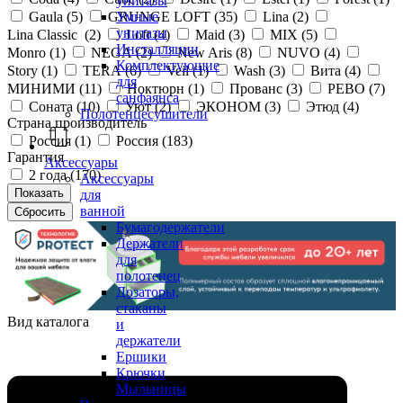
унитазы
Gaula (
5
)
GRUNGE LOFT (
35
)
Lina (
2
)
Умные
унитазы
Lina Classic (
2
)
Loft (
4
)
Maid (
3
)
MIX (
5
)
Инсталляции
Monro (
1
)
NEGA (
2
)
New Aris (
8
)
NUVO (
4
)
Комплектующие
Story (
1
)
TERA (
6
)
Veil (
1
)
Wash (
3
)
Вита (
4
)
для
МИНИМИ (
11
)
Ноктюрн (
1
)
Прованс (
3
)
РЕВО (
7
)
санфаянса
Соната (
10
)
Уют (
2
)
ЭКОНОМ (
3
)
Этюд (
4
)
Полотенцесушители
Страна производитель
Россия (
1
)
Россия (
183
)
Гарантия
Аксессуары
2 года (
170
)
Аксессуары
для
ванной
Бумагодержатели
Держатели
для
полотенец
Дозаторы,
стаканы
Вид каталога
и
держатели
Ершики
Крючки
Мыльницы