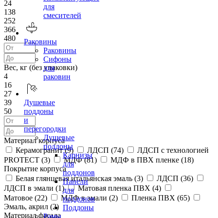
24
для
138
смесителей
252
366
480
Раковины
Раковины
Сифоны
Вес, кг (без упаковки)
для
4
раковин
16
27
39
Душевые
50
поддоны
и
перегородки
Душевые
Материал корпуса
поддоны
Керамогранит (
9
)
ЛДСП (
74
)
ЛДСП с технологией
Карнизы
PROTECT (
3
)
МДФ (
81
)
МДФ в ПВХ пленке (
18
)
для
Покрытие корпуса
поддонов
Белая глянцевая итальянская эмаль (
3
)
ЛДСП (
36
)
Панели
ЛДСП в эмали (
1
)
Матовая пленка ПВХ (
4
)
для
Матовое (
22
)
МДФ в эмали (
2
)
Пленка ПВХ (
65
)
поддонов
Эмаль, акрил (
2
)
Поддоны
Материал фасада
Рамы