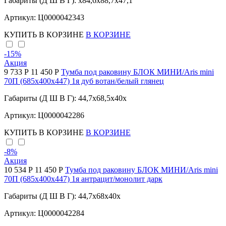
Габариты (Д Ш В Г): x84,6x88,7x47,1
Артикул: Ц0000042343
КУПИТЬ
В КОРЗИНЕ
В КОРЗИНЕ
-15
%
Акция
9 733 Р
11 450 Р
Тумба под раковину БЛОК МИНИ/Aris mini
70П (685х400х447) 1я дуб вотан/белый глянец
Габариты (Д Ш В Г): 44,7x68,5x40x
Артикул: Ц0000042286
КУПИТЬ
В КОРЗИНЕ
В КОРЗИНЕ
-8
%
Акция
10 534 Р
11 450 Р
Тумба под раковину БЛОК МИНИ/Aris mini
70П (685х400х447) 1я антрацит/монолит дарк
Габариты (Д Ш В Г): 44,7x68x40x
Артикул: Ц0000042284