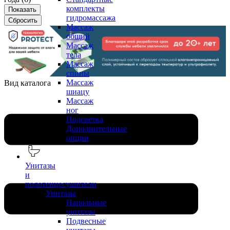
комплекты
гидромассажа
Массаж
общий
Массаж
тела
Массаж
спины
Массаж
Вид каталога
шиацу
Массаж
ног
Подсветка
Дополнительные
опции
Унитазы
и
полотенцесушители
Унитазы
Напольные
унитазы
Подвесные