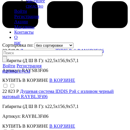
Чистящее
средство
Войти
Регистрация
Акции
Магазины
Контакты
О
нас
Сортировка по:
23 748 Р
Душевая система IDDIS Рэй RAYSB3Fi06
Габариты (Д Ш В Г): x22,5x156,9x57,1
Войти
Регистрация
Артикул: RAYSB3Fi06
корзина пуста
КУПИТЬ
В КОРЗИНЕ
В КОРЗИНЕ
22 823 Р
Душевая система IDDIS Рэй с изливом черный
матовый RAYBL3Fi06
Габариты (Д Ш В Г): x22,5x156,9x57,1
Артикул: RAYBL3Fi06
КУПИТЬ
В КОРЗИНЕ
В КОРЗИНЕ