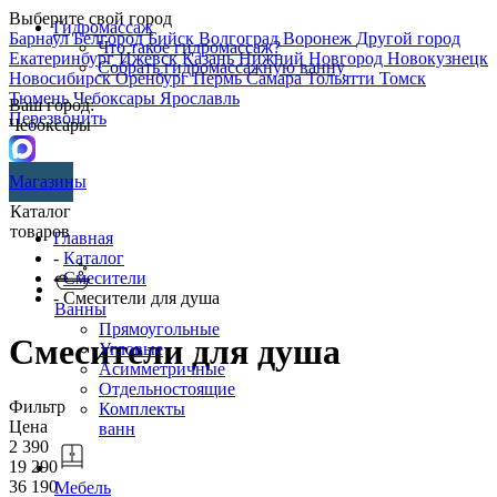
Выберите свой город
Гидромассаж
Барнаул
Белгород
Бийск
Волгоград
Воронеж
Другой город
Что такое гидромассаж?
Екатеринбург
Ижевск
Казань
Нижний Новгород
Новокузнецк
Собрать гидромассажную ванну
Новосибирск
Оренбург
Пермь
Самара
Тольятти
Томск
Тюмень
Чебоксары
Ярославль
Ваш город:
Перезвонить
Чебоксары
Магазины
Каталог
товаров
Главная
-
Каталог
-
Смесители
- Смесители для душа
Ванны
Прямоугольные
Смесители для душа
Угловые
Асимметричные
Отдельностоящие
Фильтр
Комплекты
Цена
ванн
2 390
19 290
36 190
Мебель