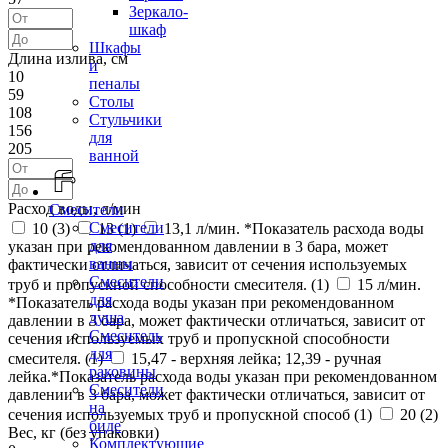
Зеркало-
шкаф
Шкафы
Длина излива, см
и
10
пеналы
59
Столы
108
Стульчики
156
для
205
ванной
Расход воды, л/мин
Смесители
Смесители
10 (
3
)
13 (
1
)
13,1 л/мин. *Показатель расхода воды
для
указан при рекомендованном давлении в 3 бара, может
ванны
фактически отличаться, зависит от сечения используемых
Смесители
труб и пропускной способности смесителя. (
1
)
15 л/мин.
для
*Показатель расхода воды указан при рекомендованном
душа
давлении в 3 бара, может фактически отличаться, зависит от
Смеситель
сечения используемых труб и пропускной способности
для
смесителя. (
1
)
15,47 - верхняя лейка; 12,39 - ручная
раковины
лейка.*Показатель расхода воды указан при рекомендованном
Смесители
давлении в 3 бара, может фактически отличаться, зависит от
на
сечения используемых труб и пропускной способ (
1
)
20 (
2
)
биде
Вес, кг (без упаковки)
Комплектующие