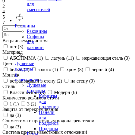
0
для
2
смесителей
4
5
7
Раковины
Раковины
Сифоны
Встраиваемая система
для
нет (
3
)
раковин
Материал
АБС/ПММА (
1
)
латунь (
11
)
нержавеющая сталь (
3
)
Цвет
Душевые
поддоны
белый (
2
)
золото (
1
)
хром (
8
)
черный (
4
)
и
Монтаж
перегородки
встраиваемый в стену (
2
)
на стену (
9
)
Душевые
Стиль
поддоны
Классический (
3
)
Модерн (
6
)
Карнизы
Количество режимов струи
для
1 (
1
)
3 (
2
)
поддонов
Защита от перекручивания
Панели
да (
3
)
для
Совместима с проточным водонагревателем
поддонов
да (
3
)
Поддоны
Система против известковых отложений
Рамы