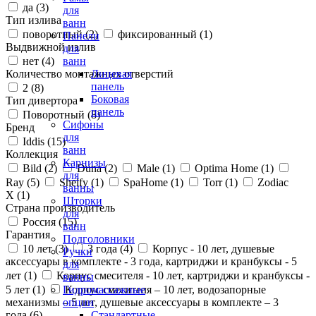
да (
3
)
для
Тип излива
ванн
поворотный (
2
)
фиксированный (
1
)
Панели
Выдвижной излив
для
нет (
4
)
ванн
Количество монтажных отверстий
Лицевая
панель
2 (
8
)
Боковая
Тип дивертора
панель
Поворотный (
8
)
Сифоны
Бренд
для
Iddis (
15
)
ванн
Коллекция
Карнизы
Bild (
2
)
Duna (
2
)
Male (
1
)
Optima Home (
1
)
для
Ray (
5
)
Shelfy (
1
)
SpaHome (
1
)
Torr (
1
)
Zodiac
ванны
X (
1
)
Шторки
Страна производитель
для
Россия (
15
)
ванн
Гарантия
Подголовники
10 лет (
3
)
3 года (
4
)
Корпус - 10 лет, душевые
Ручки
аксессуары в комплекте - 3 года, картриджи и кранбуксы - 5
для
лет (
1
)
Корпус смесителя - 10 лет, картриджи и кранбуксы -
ванны
5 лет (
1
)
Корпус смесителя – 10 лет, водозапорные
Гидромассажные
механизмы – 5 лет, душевые аксессуары в комплекте – 3
опции
года (
6
)
Стандартные