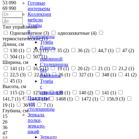
53 090
Готовые
69 990
интерьеры
Коллекции
мебели
Тумбы
Тип управления
и
Однозахватное (
3
)
однозахватные (
4
)
столешницы
термостатические (
1
)
Тумба
Длина, см
Панель
130 (
1
)
29,5 (
1
)
35 (
2
)
36 (
2
)
44,7 (
1
)
47 (
2
)
с
504 (
1
)
507 (
1
)
раковиной
Ширина, см
Столешницы
141 (
1
)
16,5 (
1
)
19 (
1
)
20 (
2
)
21 (
1
)
21,2 (
1
)
без
22,5 (
3
)
22,8 (
1
)
26 (
1
)
327 (
1
)
348 (
1
)
41 (
2
)
раковины
45 (
1
)
Тумба
Высота, см
с
раковиной
115 (
2
)
125 (
1
)
139 (
1
)
140 (
2
)
141 (
1
)
Подстолье
141,7 (
1
)
144,8 (
1
)
1468 (
1
)
1472 (
1
)
156,9 (
3
)
для
19 (
1
)
36 (
1
)
7 (
1
)
столешницы
Глубина, см
Зеркала,
15
полки,
26
зеркало-
36
шкаф
47
Зеркало
57