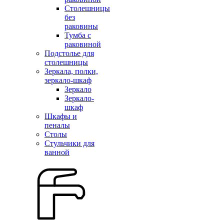
Столешницы
без
раковины
Тумба с
раковиной
Подстолье для
столешницы
Зеркала, полки,
зеркало-шкаф
Зеркало
Зеркало-
шкаф
Шкафы и
пеналы
Столы
Стульчики для
ванной