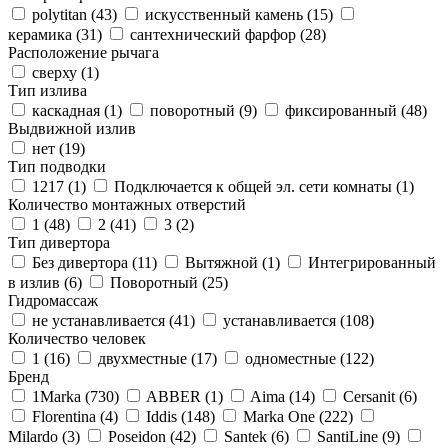
polytitan (
43
)
искусственный камень (
15
)
керамика (
31
)
сантехнический фарфор (
28
)
Расположение рычага
сверху (
1
)
Тип излива
каскадная (
1
)
поворотный (
9
)
фиксированный (
48
)
Выдвижной излив
нет (
19
)
Тип подводки
1217 (
1
)
Подключается к общей эл. сети комнаты (
1
)
Количество монтажных отверстий
1 (
48
)
2 (
41
)
3 (
2
)
Тип дивертора
Без дивертора (
11
)
Вытяжной (
1
)
Интегрированный
в излив (
6
)
Поворотный (
25
)
Гидромассаж
не устанавливается (
41
)
устанавливается (
108
)
Количество человек
1 (
16
)
двухместные (
17
)
одноместные (
122
)
Бренд
1Marka (
730
)
ABBER (
1
)
Aima (
14
)
Cersanit (
6
)
Florentina (
4
)
Iddis (
148
)
Marka One (
222
)
Milardo (
3
)
Poseidon (
42
)
Santek (
6
)
SantiLine (
9
)