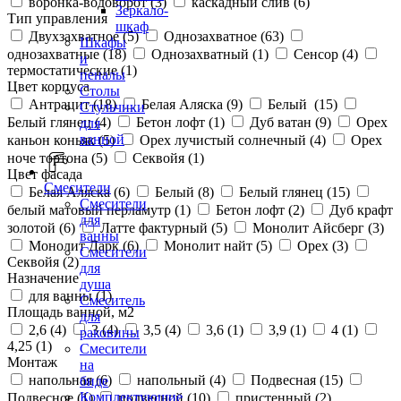
воронка-водоворот (
3
)
каскадный слив (
6
)
Зеркало-
Тип управления
шкаф
Двухзахватное (
5
)
Однозахватное (
63
)
Шкафы
однозахватные (
18
)
Однозахватный (
1
)
Сенсор (
4
)
и
термостатические (
1
)
пеналы
Цвет корпуса
Столы
Антрацит (
18
)
Белая Аляска (
9
)
Белый (
15
)
Стульчики
Белый глянец (
4
)
Бетон лофт (
1
)
Дуб ватан (
9
)
Орех
для
ванной
каньон коньяк (
5
)
Орех лучистый солнечный (
4
)
Орех
ноче тортона (
5
)
Секвойя (
1
)
Цвет фасада
Смесители
Белая Аляска (
6
)
Белый (
8
)
Белый глянец (
15
)
Смесители
белый матовый перламутр (
1
)
Бетон лофт (
2
)
Дуб крафт
для
золотой (
6
)
Латте фактурный (
5
)
Монолит Айсберг (
3
)
ванны
Монолит Дарк (
6
)
Монолит найт (
5
)
Орех (
3
)
Смесители
Секвойя (
2
)
для
Назначение
душа
для ванны (
1
)
Смеситель
Площадь ванной, м2
для
2,6 (
4
)
3 (
4
)
3,5 (
4
)
3,6 (
1
)
3,9 (
1
)
4 (
1
)
раковины
4,25 (
1
)
Смесители
Монтаж
на
напольная (
6
)
напольный (
4
)
Подвесная (
15
)
биде
Комплектующие
Подвесное (
1
)
подвесной (
10
)
пристенный (
2
)