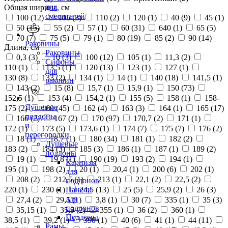
для
Общая ширина, см
смесителей
100 (
12
)
105 (
3
)
110 (
2
)
120 (
1
)
40 (
9
)
45 (
1
)
50 (
15
)
55 (
2
)
57 (
1
)
60 (
31
)
640 (
1
)
65 (
5
)
70 (
7
)
75 (
5
)
79 (
1
)
80 (
19
)
85 (
2
)
90 (
14
)
Раковины
Длина, см
Раковины
0,3 (
3
)
10 (
3
)
100 (
12
)
105 (
1
)
11,3 (
2
)
Сифоны
110 (
1
)
113,5 (
1
)
120 (
13
)
123 (
1
)
127 (
1
)
для
130 (
8
)
133 (
2
)
134 (
1
)
14 (
1
)
140 (
18
)
141,5 (
1
)
раковин
143 (
2
)
15 (
8
)
15,7 (
1
)
15,9 (
1
)
150 (
73
)
152,5 (
1
)
153 (
4
)
154,2 (
1
)
155 (
5
)
158 (
1
)
158-
Душевые
175 (
2
)
160 (
45
)
162 (
4
)
163 (
3
)
164 (
1
)
165 (
17
)
поддоны
166 (
2
)
167 (
2
)
170 (
97
)
170,7 (
2
)
171 (
1
)
и
172 (
1
)
173 (
5
)
173,6 (
1
)
174 (
7
)
175 (
7
)
176 (
2
)
перегородки
18 (
1
)
18,7 (
1
)
180 (
34
)
181 (
1
)
182 (
2
)
Душевые
183 (
2
)
184 (
3
)
185 (
3
)
186 (
1
)
187 (
1
)
189 (
2
)
поддоны
19 (
1
)
19,8 (
1
)
190 (
19
)
193 (
2
)
194 (
1
)
Карнизы
195 (
1
)
198 (
2
)
20 (
1
)
20,4 (
1
)
200 (
6
)
202 (
1
)
для
208 (
2
)
212,5 (
1
)
213 (
1
)
22,1 (
2
)
22,5 (
2
)
поддонов
220 (
1
)
230 (
1
)
24,5 (
13
)
25 (
5
)
25,9 (
2
)
26 (
3
)
Панели
для
27,4 (
2
)
29,5 (
1
)
3,8 (
1
)
30 (
7
)
335 (
1
)
35 (
3
)
поддонов
35,15 (
1
)
35,5 (
2
)
355 (
1
)
36 (
2
)
360 (
1
)
Поддоны
38,5 (
1
)
39,2 (
1
)
390 (
1
)
40 (
6
)
41 (
1
)
44 (
11
)
Рамы