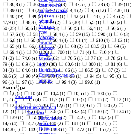
36,8 (
1
)
360 (
1
)
37 (
3
)
37,5 (
1
)
38 (
3
)
39 (
11
)
комплекты
390 (
1
)
4 (
2
)
4,2 (
1
)
4,4 (
2
)
4,5 (
12
)
4,8 (
11
)
гидромассажа
Массаж
40 (
19
)
41 (
2
)
410 (
1
)
42 (
2
)
43 (
1
)
45 (
2
)
общий
47,9 (
1
)
48,4 (
1
)
49 (
2
)
5 (
30
)
5,5 (
1
)
5,6 (
2
)
Массаж
50 (
25
)
50,6 (
1
)
55 (
3
)
56 (
5
)
56,4 (
1
)
56,6 (
1
)
тела
57,6 (
4
)
58 (
4
)
58,4 (
1
)
59 (
15
)
590 (
1
)
6 (
3
)
Массаж
6,8 (
1
)
60 (
94
)
60,4 (
4
)
61 (
4
)
610 (
4
)
62 (
1
)
спины
65 (
4
)
66 (
10
)
67 (
2
)
68 (
2
)
68,5 (
3
)
69 (
5
)
Массаж
69,4 (
1
)
70 (
120
)
700 (
1
)
71 (
4
)
710 (
4
)
шиацу
74 (
2
)
74,6 (
4
)
75 (
62
)
76,5 (
1
)
77 (
3
)
78 (
2
)
Массаж
79 (
4
)
8,9 (
1
)
80 (
80
)
80,6 (
1
)
800 (
1
)
81 (
6
)
ног
Подсветка
84 (
3
)
84,6 (
1
)
85 (
3
)
86 (
1
)
86,5 (
2
)
87 (
2
)
Дополнительные
89,6 (
5
)
90 (
49
)
900 (
1
)
93 (
1
)
94 (
5
)
95 (
6
)
опции
96 (
1
)
97 (
1
)
99 (
3
)
99,4 (
3
)
99,6 (
1
)
Высота, см
1,6 (
2
)
10 (
4
)
10,4 (
1
)
10,5 (
1
)
100 (
5
)
Унитазы
11,2 (
2
)
11,5 (
4
)
11,7 (
1
)
110 (
7
)
115 (
2
)
12 (
11
)
и
12,1 (
1
)
12,5 (
9
)
12,6 (
1
)
12,9 (
1
)
120 (
2
)
полотенцесушители
125 (
1
)
13,5 (
4
)
13,6 (
5
)
13.3 (
4
)
130 (
2
)
134 (
1
)
Унитазы
139 (
1
)
14 (
1
)
14,1 (
2
)
14,2 (
1
)
14,3 (
2
)
Напольные
14,6 (
4
)
14,7 (
2
)
140 (
2
)
141 (
1
)
141,7 (
1
)
унитазы
Подвесные
144,8 (
1
)
145 (
1
)
1468 (
1
)
1472 (
1
)
15 (
7
)