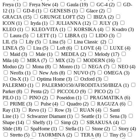
Freya (
1
)
Freya New (
4
)
Gaula (
19
)
GC-4 (
2
)
GD-
12 (
1
)
GD-8 (
1
)
GENESIS (
1
)
Glace (
2
)
GRACIA (
15
)
GRUNGE LOFT (
52
)
IBIZA (
2
)
ICON (
1
)
Iryda (
1
)
JULIANNA (
12
)
JULY (
3
)
KLEO (
1
)
KLEO/VITA (
1
)
KORSIKA (
4
)
Kvadro (
3
)
Laura (
5
)
LETT (
1
)
LIBRA (
1
)
LIDO (
3
)
LIL (
5
)
Lily (
5
)
Lina (
5
)
Lina Classic (
2
)
LINEA (
5
)
Lira (
5
)
Loft (
6
)
LOVE (
4
)
LUXE (
4
)
Maid (
3
)
Male (
1
)
MEDEA (
2
)
Melody (
17
)
Mila (
4
)
MIRA (
7
)
MIX (
12
)
MODERN (
16
)
Moduo (
2
)
Mona (
8
)
Monro (
1
)
NEGA (
7
)
NEO (
4
)
Neofix (
1
)
New Aris (
8
)
NUVO (
7
)
OMEGA (
3
)
On-X (
1
)
Optima Home (
3
)
Oxford (
3
)
PALERMO (
1
)
PALERMO150/AFRODITA150/IBIZA (
1
)
Parker (
8
)
Penta (
2
)
PICCOLO (
9
)
PICO (
2
)
PILO (
1
)
PINO (
2
)
Poseidon (
1
)
PRAGMATIKA (
6
)
PRIME (
3
)
Pulse (
4
)
Quadro (
2
)
RAGUZA (
6
)
Ray (
13
)
Revo (
1
)
Row (
3
)
RUAN (
4
)
Santi
Line (
1
)
Schwarzer Diamant (
1
)
Seattle (
1
)
Sena (
3
)
Shape (
14
)
Shelfy (
1
)
Simp (
2
)
SIRAKUSA (
4
)
Slide (
18
)
SpaHome (
1
)
Stella (
1
)
Stone (
2
)
Story (
4
)
Stretto (
5
)
TAORMINA (
2
)
TERA (
8
)
Tiny (
5
)