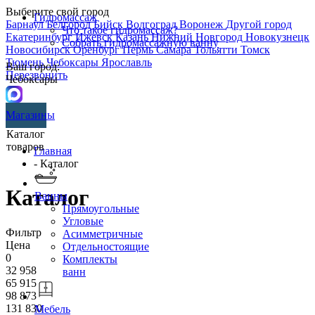
Выберите свой город
Гидромассаж
Барнаул
Белгород
Бийск
Волгоград
Воронеж
Другой город
Что такое гидромассаж?
Екатеринбург
Ижевск
Казань
Нижний Новгород
Новокузнецк
Собрать гидромассажную ванну
Новосибирск
Оренбург
Пермь
Самара
Тольятти
Томск
Тюмень
Чебоксары
Ярославль
Ваш город:
Перезвонить
Чебоксары
Магазины
Каталог
товаров
Главная
- Каталог
Каталог
Ванны
Прямоугольные
Угловые
Фильтр
Асимметричные
Цена
Отдельностоящие
0
Комплекты
32 958
ванн
65 915
98 873
131 830
Мебель