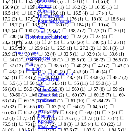
унитазы
15,4 (
1
)
15,5 (
4
)
15,9 (
5
)
150 (
1
)
151,6 (
3
)
Умные
156,9 (
3
)
159,1 (
1
)
16 (
1
)
16,2 (
2
)
16,35 (
1
)
унитазы
16,5 (
14
)
16,7 (
4
)
16,8 (
1
)
16.5 (
4
)
17 (
4
)
Инсталляции
17,2 (
3
)
17,9 (
7
)
170 (
4
)
176 (
1
)
18 (
8
)
18,6 (
4
)
Комплектующие
18,7 (
2
)
18,9 (
3
)
180 (
1
)
184 (
1
)
19 (
4
)
для
19,5 (
4
)
190 (
7
)
198 (
2
)
198,2 (
2
)
2,3 (
1
)
20 (
1
)
санфаянса
200 (
1
)
21,3 (
1
)
21,7 (
1
)
22 (
2
)
23 (
4
)
Полотенцесушители
23,2 (
1
)
23,6 (
1
)
24 (
5
)
24,6 (
20
)
240 (
5
)
25 (
1
)
25,5 (
20
)
25,9 (
2
)
25.5 (
1
)
27,2 (
2
)
28,4 (
3
)
Аксессуары
28,9 (
2
)
30 (
4
)
32 (
4
)
32,5 (
1
)
32,9 (
3
)
33,6 (
1
)
Аксессуары
34 (
1
)
34,5 (
1
)
35 (
1
)
35,5 (
9
)
36 (
2
)
36,5 (
3
)
для
37 (
12
)
37,5 (
1
)
38,5 (
1
)
40 (
23
)
42 (
7
)
43 (
1
)
ванной
43,2 (
2
)
44 (
11
)
45 (
2
)
45,3 (
4
)
46 (
4
)
Бумагодержатели
46,5 (
1
)
48 (
5
)
48,1 (
1
)
48,7 (
4
)
48,8 (
5
)
48.7 (
2
)
Держатели
5,5 (
1
)
50 (
30
)
54,5 (
1
)
55 (
11
)
55,0 (
1
)
для
56 (
16
)
56,5 (
78
)
56.5 (
8
)
560 (
1
)
57 (
8
)
59 (
9
)
полотенец
Дозаторы,
59-60 (
1
)
6 (
2
)
6,9 (
2
)
60 (
37
)
60,15 (
7
)
60-
стаканы
63 (
14
)
60.15 (
3
)
600 (
1
)
61 (
10
)
61-64 (
2
)
и
62 (
32
)
62-65 (
19
)
63 (
55
)
64 (
7
)
64,5 (
1
)
держатели
65 (
35
)
65,2 (
2
)
67 (
2
)
68 (
6
)
69,6 (
1
)
7 (
3
)
Ершики
7,2 (
3
)
7,5 (
1
)
70 (
10
)
70.5 (
1
)
73 (
1
)
75 (
4
)
Крючки
75,5 (
1
)
76 (
1
)
77 (
2
)
8 (
3
)
8,5 (
4
)
80 (
22
)
Мыльницы
81 (
4
)
81,5 (
1
)
82 (
8
)
83,6 (
7
)
83,61 (
1
)
84,5 (
1
)