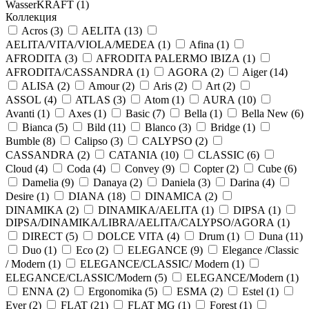
WasserKRAFT (
1
)
Коллекция
Acros (
3
)
AELITA (
13
)
AELITA/VITA/VIOLA/MEDEA (
1
)
Afina (
1
)
AFRODITA (
3
)
AFRODITA PALERMO IBIZA (
1
)
AFRODITA/CASSANDRA (
1
)
AGORA (
2
)
Aiger (
14
)
ALISA (
2
)
Amour (
2
)
Aris (
2
)
Art (
2
)
ASSOL (
4
)
ATLAS (
3
)
Atom (
1
)
AURA (
10
)
Avanti (
1
)
Axes (
1
)
Basic (
7
)
Bella (
1
)
Bella New (
6
)
Bianca (
5
)
Bild (
11
)
Blanco (
3
)
Bridge (
1
)
Bumble (
8
)
Calipso (
3
)
CALYPSO (
2
)
CASSANDRA (
2
)
CATANIA (
10
)
CLASSIC (
6
)
Cloud (
4
)
Coda (
4
)
Convey (
9
)
Copter (
2
)
Cube (
6
)
Damelia (
9
)
Danaya (
2
)
Daniela (
3
)
Darina (
4
)
Desire (
1
)
DIANA (
18
)
DINAMICA (
2
)
DINAMIKA (
2
)
DINAMIKA/AELITA (
1
)
DIPSA (
1
)
DIPSA/DINAMIKA/LIBRA/AELITA/CALYPSO/AGORA (
1
)
DIRECT (
5
)
DOLCE VITA (
4
)
Drum (
1
)
Duna (
11
)
Duo (
1
)
Eco (
2
)
ELEGANCE (
9
)
Elegance /Classic
/ Modern (
1
)
ELEGANCE/CLASSIC/ Modern (
1
)
ELEGANCE/CLASSIC/Modern (
5
)
ELEGANCE/Modern (
1
)
ENNA (
2
)
Ergonomika (
5
)
ESMA (
2
)
Estel (
1
)
Ever (
2
)
FLAT (
21
)
FLAT MG (
1
)
Forest (
1
)