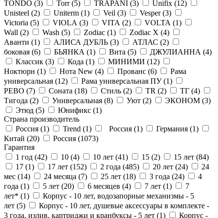
TONDO (
3
)
Torr (
5
)
TRAPANI (
3
)
Unifix (
12
)
Unisteel (
2
)
Uniterm (
1
)
Veil (
3
)
Vesper (
3
)
Victoria (
5
)
VIOLA (
3
)
VITA (
2
)
VOLTA (
1
)
Wall (
2
)
Wash (
5
)
Zodiac (
1
)
Zodiac X (
4
)
Аванти (
1
)
АЛИСА ДУБЛЬ (
3
)
АТЛАС (
2
)
боковая (
6
)
БЬЯНКА (
1
)
Вита (
5
)
ДЖУЛИАННА (
4
)
Классик (
3
)
Кода (
1
)
МИНИМИ (
12
)
Ноктюрн (
1
)
Нота New (
4
)
Прованс (
6
)
Рама
универсальная (
12
)
Рама универсальная ПУ (
1
)
РЕВО (
7
)
Соната (
18
)
Стиль (
2
)
ТR (
2
)
ТГ (
4
)
Тигода (
2
)
Универсальная (
8
)
Уют (
2
)
ЭКОНОМ (
3
)
Этюд (
5
)
Юнификс (
1
)
Страна производитель
Россия (
1
)
Trend (
1
)
Россия (
1
)
Германия (
1
)
Китай (
20
)
Россия (
1073
)
Гарантия
1 год (
42
)
10 (
4
)
10 лет (
41
)
15 (
2
)
15 лет (
84
)
17 (
1
)
17 лет (
152
)
2 года (
485
)
20 лет (
24
)
24
мес (
14
)
24 месяца (
7
)
25 лет (
18
)
3 года (
24
)
4
года (
1
)
5 лет (
20
)
6 месяцев (
4
)
7 лет (
1
)
7
лет* (
1
)
Корпус - 10 лет, водозапорные механизмы - 5
лет (
5
)
Корпус - 10 лет, душевые аксессуары в комплекте -
3 года, излив, картриджи и кранбуксы - 5 лет (
1
)
Корпус -