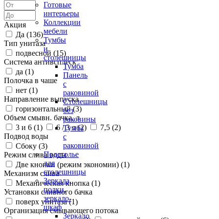
Готовые
интерьеры
Коллекции
Акция
мебели
Да (
136
)
Тумбы
Тип унитаза
и
подвесной (
15
)
столешницы
Система антивсплеск
Тумба
да (
1
)
Панель
Полочка в чаше
с
нет (
1
)
раковиной
Направление выпуска
Столешницы
горизонтальный (
3
)
без
Объем смывн. бачка, л
раковины
3 и 6 (
1
)
6 / 3 л (
2
)
7,5 (
2
)
Тумба
Подвод воды
с
раковиной
Сбоку (
3
)
Подстолье
Режим слива воды
для
Две кнопки (режим экономии) (
1
)
столешницы
Механизм слива
Зеркала,
Механическая кнопка (
1
)
полки,
Установки сливного бачка
зеркало-
поверх унитаза (
1
)
шкаф
Организация смывающего потока
Зеркало