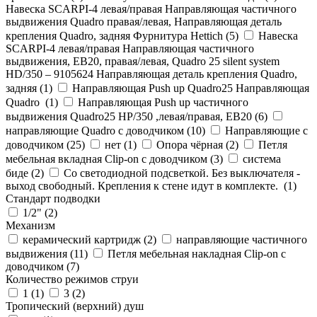
Навеска SCARPI-4 левая/правая Направляющая частичного
выдвижения Quadro правая/левая, Направляющая деталь
крепления Quadro, задняя Фурнитура Hettich (
5
)
Навеска
SCARPI-4 левая/правая Направляющая частичного
выдвижения, ЕВ20, правая/левая, Quadro 25 silent system
HD/350 – 9105624 Направляющая деталь крепления Quadro,
задняя (
1
)
Направляющая Push up Quadro25 Направляющая
Quadro (
1
)
Направляющая Push up частичного
выдвижения Quadro25 НР/350 ,левая/правая, ЕВ20 (
6
)
направляющие Quadro с доводчиком (
10
)
Направляющие с
доводчиком (
25
)
нет (
1
)
Опора чёрная (
2
)
Петля
мебельная вкладная Clip-on с доводчиком (
3
)
система
биде (
2
)
Со светодиодной подсветкой. Без выключателя -
выход свободный. Крепления к стене идут в комплекте. (
1
)
Стандарт подводки
1/2" (
2
)
Механизм
керамический картридж (
2
)
направляющие частичного
выдвижения (
11
)
Петля мебельная накладная Clip-on с
доводчиком (
7
)
Количество режимов струи
1 (
1
)
3 (
2
)
Тропический (верхний) душ