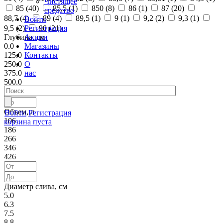
Чистящее
85 (
40
)
85,5 (
1
)
850 (
8
)
86 (
1
)
87 (
20
)
средство
88,7 (
4
)
89 (
4
)
89,5 (
1
)
9 (
1
)
9,2 (
2
)
9,3 (
1
)
Войти
Регистрация
9,5 (
2
)
90 (
21
)
Акции
Глубина, см
Магазины
0.0
Контакты
125.0
О
250.0
нас
375.0
500.0
Объем, л
Войти
Регистрация
106
корзина пуста
186
266
346
426
Диаметр слива, см
5.0
6.3
7.5
8.8