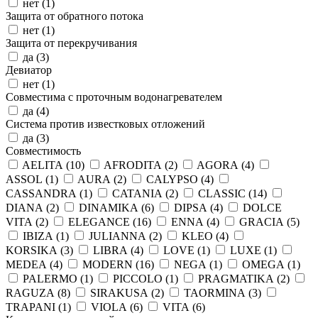
нет (
1
)
Защита от обратного потока
нет (
1
)
Защита от перекручивания
да (
3
)
Девиатор
нет (
1
)
Совместима с проточным водонагревателем
да (
4
)
Система против известковых отложений
да (
3
)
Совместимость
AELITA (
10
)
AFRODITA (
2
)
AGORA (
4
)
ASSOL (
1
)
AURA (
2
)
CALYPSO (
4
)
CASSANDRA (
1
)
CATANIA (
2
)
CLASSIC (
14
)
DIANA (
2
)
DINAMIKA (
6
)
DIPSA (
4
)
DOLCE
VITA (
2
)
ELEGANCE (
16
)
ENNA (
4
)
GRACIA (
5
)
IBIZA (
1
)
JULIANNA (
2
)
KLEO (
4
)
KORSIKA (
3
)
LIBRA (
4
)
LOVE (
1
)
LUXE (
1
)
MEDEA (
4
)
MODERN (
16
)
NEGA (
1
)
OMEGA (
1
)
PALERMO (
1
)
PICCOLO (
1
)
PRAGMATIKA (
2
)
RAGUZA (
8
)
SIRAKUSA (
2
)
TAORMINA (
3
)
TRAPANI (
1
)
VIOLA (
6
)
VITA (
6
)