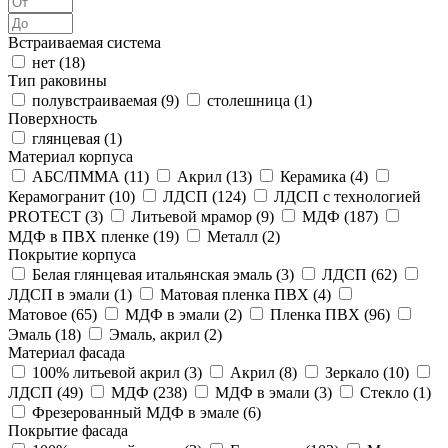
Встраиваемая система
нет (
18
)
Тип раковины
полувстраиваемая (
9
)
столешница (
1
)
Поверхность
глянцевая (
1
)
Материал корпуса
АБС/ПММА (
11
)
Акрил (
13
)
Керамика (
4
)
Керамогранит (
10
)
ЛДСП (
124
)
ЛДСП с технологией
PROTECT (
3
)
Литьевой мрамор (
9
)
МДФ (
187
)
МДФ в ПВХ пленке (
19
)
Металл (
2
)
Покрытие корпуса
Белая глянцевая итальянская эмаль (
3
)
ЛДСП (
62
)
ЛДСП в эмали (
1
)
Матовая пленка ПВХ (
4
)
Матовое (
65
)
МДФ в эмали (
2
)
Пленка ПВХ (
96
)
Эмаль (
18
)
Эмаль, акрил (
2
)
Материал фасада
100% литьевой акрил (
3
)
Акрил (
8
)
Зеркало (
10
)
ЛДСП (
49
)
МДФ (
238
)
МДФ в эмали (
3
)
Стекло (
1
)
Фрезерованный МДФ в эмале (
6
)
Покрытие фасада