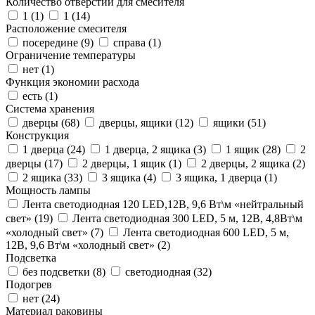
Количество отверстий для смесителя
1 (
1
)
1 (
14
)
Расположение смесителя
посередине (
9
)
справа (
1
)
Ограничение температуры
нет (
1
)
Функция экономии расхода
есть (
1
)
Система хранения
дверцы (
68
)
дверцы, ящики (
12
)
ящики (
51
)
Конструкция
1 дверца (
24
)
1 дверца, 2 ящика (
3
)
1 ящик (
28
)
2
дверцы (
17
)
2 дверцы, 1 ящик (
1
)
2 дверцы, 2 ящика (
2
)
2 ящика (
33
)
3 ящика (
4
)
3 ящика, 1 дверца (
1
)
Мощность лампы
Лента светодиодная 120 LED,12В, 9,6 Вт\м «нейтральный
свет» (
19
)
Лента светодиодная 300 LED, 5 м, 12В, 4,8Вт\м
«холодный свет» (
7
)
Лента светодиодная 600 LED, 5 м,
12В, 9,6 Вт\м «холодный свет» (
2
)
Подсветка
без подсветки (
8
)
светодиодная (
32
)
Подогрев
нет (
24
)
Материал раковины