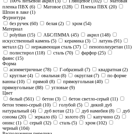
100% литьевой акрил (
3
)
Глянцевое (
102
)
Матовая
пленка ПВХ (
6
)
Матовое (
128
)
Пленка ПВХ (
20
)
Шпон в лаке (
1
)
Фурнитура
без ручек (
60
)
белая (
2
)
хром (
54
)
Материал
polytitan (
15
)
АБС/ПММА (
45
)
акрил (
148
)
искусственный камень (
5
)
керамика (
3
)
латунь (
91
)
металл (
2
)
нержавеющая сталь (
37
)
пенополиуретан (
11
)
полистирол (
118
)
сталь (
70
)
фарфор (
25
)
фаянс (
15
)
Форма
асимметричные (
78
)
Г-образный (
7
)
квадратная (
2
)
круглые (
4
)
овальная (
8
)
округлая (
7
)
по форме
ванны (
10
)
прямой (
8
)
прямоугольная (
40
)
прямоугольные (
88
)
угловые (
9
)
Цвет
белый (
561
)
бетон (
3
)
бетон светло-серый (
11
)
бетон темно-серый (
10
)
голубой (
5
)
дикий дуб
натуральный (
4
)
дуб вотан (
21
)
дуб намибия (
8
)
дуб
сонома (
20
)
зеркало (
6
)
золото (
9
)
капучино (
2
)
оникс (
1
)
серый (
32
)
сталь (
5
)
хром (
102
)
черный (
104
)
Расположение перелива