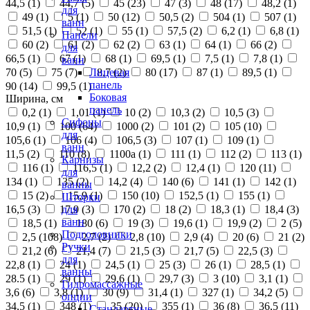
44,5 (
1
)
44,7 (
5
)
45 (
23
)
47 (
3
)
48 (
17
)
48,2 (
1
)
для
49 (
1
)
5 (
1
)
50 (
12
)
50,5 (
2
)
504 (
1
)
507 (
1
)
ванн
51,5 (
1
)
52 (
1
)
55 (
1
)
57,5 (
2
)
6,2 (
1
)
6,8 (
1
)
Панели
60 (
2
)
61 (
2
)
62 (
2
)
63 (
1
)
64 (
1
)
66 (
2
)
для
66,5 (
1
)
67 (
1
)
68 (
1
)
69,5 (
1
)
7,5 (
1
)
7,8 (
1
)
ванн
70 (
5
)
75 (
7
)
8,7 (
2
)
80 (
17
)
87 (
1
)
89,5 (
1
)
Лицевая
панель
90 (
14
)
99,5 (
1
)
Боковая
Ширина, см
панель
0,2 (
1
)
1,01 (
1
)
10 (
2
)
10,3 (
2
)
10,5 (
3
)
Сифоны
10,9 (
1
)
100 (
64
)
1000 (
2
)
101 (
2
)
105 (
10
)
для
105,6 (
1
)
106 (
4
)
106,5 (
3
)
107 (
1
)
109 (
1
)
ванн
11,5 (
2
)
110 (
8
)
1100а (
1
)
111 (
1
)
112 (
2
)
113 (
1
)
Карнизы
116 (
1
)
116,5 (
1
)
12,2 (
2
)
12,4 (
1
)
120 (
11
)
для
134 (
1
)
135 (
2
)
14,2 (
4
)
140 (
6
)
141 (
1
)
142 (
1
)
ванны
15 (
2
)
15,9 (
1
)
150 (
10
)
152,5 (
1
)
155 (
1
)
Шторки
16,5 (
3
)
17,9 (
3
)
170 (
2
)
18 (
2
)
18,3 (
1
)
18,4 (
3
)
для
ванн
18,5 (
1
)
180 (
6
)
19 (
3
)
19,6 (
1
)
19,9 (
2
)
2 (
5
)
Подголовники
2,5 (
108
)
2,7 (
2
)
2,8 (
10
)
2,9 (
4
)
20 (
6
)
21 (
2
)
Ручки
21,2 (
6
)
21,4 (
7
)
21,5 (
3
)
21,7 (
5
)
22,5 (
3
)
для
22,8 (
1
)
24 (
1
)
24,5 (
1
)
25 (
3
)
26 (
1
)
28,5 (
1
)
ванны
28.5 (
1
)
29 (
1
)
29,6 (
1
)
29,7 (
3
)
3 (
10
)
3,1 (
1
)
Гидромассажные
3,6 (
6
)
3,8 (
1
)
30 (
9
)
31,4 (
1
)
327 (
1
)
34,2 (
5
)
опции
34,5 (
1
)
348 (
1
)
35 (
20
)
355 (
1
)
36 (
8
)
36,5 (
11
)
Стандартные