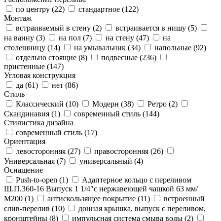
по центру (
22
)
стандартное (
122
)
Монтаж
встраиваемый в стену (
2
)
встраивается в нишу (
5
)
на ванну (
3
)
на пол (
7
)
на стену (
47
)
на
столешницу (
14
)
на умывальник (
34
)
напольные (
92
)
отдельно стоящие (
8
)
подвесные (
236
)
пристенные (
147
)
Угловая конструкция
да (
61
)
нет (
86
)
Стиль
Классический (
10
)
Модерн (
38
)
Ретро (
2
)
Скандинавия (
1
)
современный стиль (
144
)
Стилистика дизайна
современный стиль (
17
)
Ориентация
левосторонняя (
27
)
правосторонняя (
26
)
Универсальная (
7
)
универсальный (
4
)
Оснащение
Push-to-open (
1
)
Адаптерное кольцо с переливом
Ш.П.360-16 Выпуск 1 1/4"с нержавеющей чашкой 63 мм/
М200 (
1
)
антискользящее покрытие (
11
)
встроенный
слив-перелив (
10
)
донная крышка, выпуск с переливом,
кронштейны (
8
)
импульсная система смыва воды (
2
)