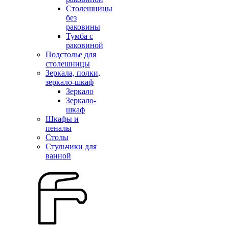
Столешницы
без
раковины
Тумба с
раковиной
Подстолье для
столешницы
Зеркала, полки,
зеркало-шкаф
Зеркало
Зеркало-
шкаф
Шкафы и
пеналы
Столы
Стульчики для
ванной