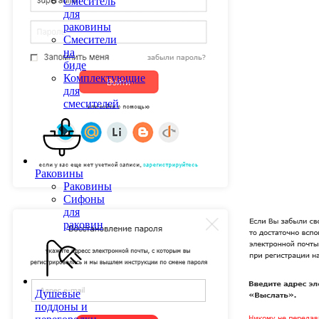
Смеситель
для
раковины
Смесители
на
биде
Комплектующие
для
смесителей
Раковины
Раковины
Сифоны
для
раковин
Душевые
поддоны и