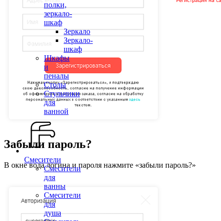
полки,
зеркало-
шкаф
Зеркало
Зеркало-
шкаф
Шкафы
и
пеналы
Столы
Стульчики
для
ванной
Забыли пароль?
Смесители
В окне вода логина и пароля нажмите «забыли пароль?»
Смесители
для
ванны
Смесители
для
душа