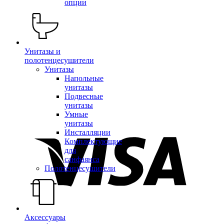
опции
Унитазы и
полотенцесушители
Унитазы
Напольные
унитазы
Подвесные
унитазы
Умные
унитазы
Инсталляции
Комплектующие
для
санфаянса
Полотенцесушители
Аксессуары