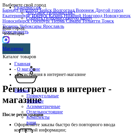
Выберите свой город
Гидромассаж
Барнаул
Белгород
Бийск
Волгоград
Воронеж
Другой город
Что такое гидромассаж?
Екатеринбург
Ижевск
Казань
Нижний Новгород
Новокузнецк
Собрать гидромассажную ванну
Новосибирск
Оренбург
Пермь
Самара
Тольятти
Томск
Тюмень
Чебоксары
Ярославль
Ваш город:
Перезвонить
Чебоксары
Магазины
Каталог товаров
Главная
-
О магазине
- Регистрация в интернет-магазине
Регистрация в интернет -
Ванны
Прямоугольные
магазине
Угловые
Асимметричные
Отдельностоящие
После регистрации
Комплекты
ванн
Оформляйте заказы быстро без повторного ввода
контактной информации;