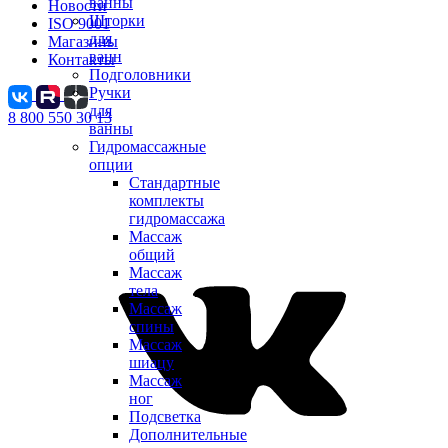
ванны
Новости
Шторки
ISO 9001
для
Магазины
ванн
Контакты
Подголовники
Ручки
для
8 800 550 30 13
ванны
Гидромассажные
опции
Стандартные
комплекты
гидромассажа
Массаж
общий
Массаж
тела
Массаж
спины
Массаж
шиацу
Массаж
ног
Подсветка
Дополнительные