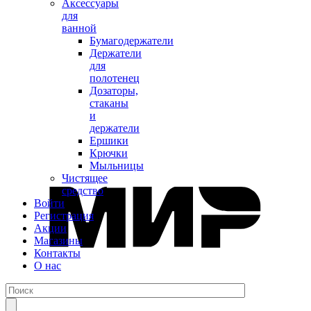
Аксессуары
для
ванной
Бумагодержатели
Держатели
для
полотенец
Дозаторы,
стаканы
и
держатели
Ершики
Крючки
Мыльницы
Чистящее
средство
Войти
Регистрация
Акции
Магазины
Контакты
О нас