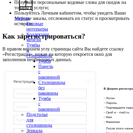
Получайте персональные кодовые слова для скидок на
товары и услуги;
Пользуйтесь Личным кабинетом, чтобы увидеть Ваши
текущие заказы, отслеживать их статус и просматривать
Мебель
историю.
Готовые
интерьеры
Коллекции
Как зарегистрироваться?
мебели
Тумбы
В правом верхнем углу страницы сайта Вы найдете ссылку
и
«Регистрация», нажав на которую откроется окно для
столешницы
заполнения необходимых данных.
Тумба
Панель
с
раковиной
Столешницы
без
раковины
Тумба
с
раковиной
Подстолье
для
столешницы
Зеркала,