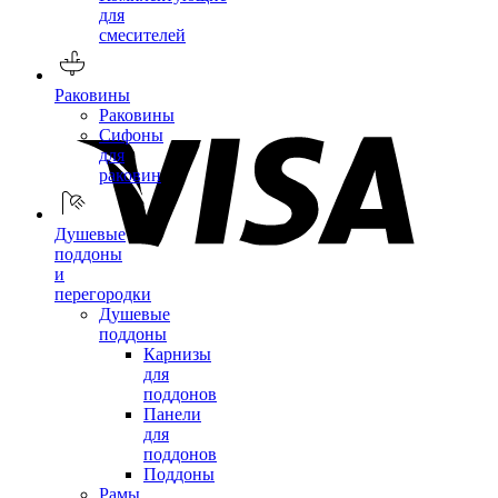
для
смесителей
Раковины
Раковины
Сифоны
для
раковин
Душевые
поддоны
и
перегородки
Душевые
поддоны
Карнизы
для
поддонов
Панели
для
поддонов
Поддоны
Рамы