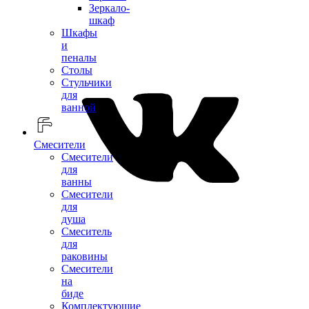
Зеркало-
шкаф
Шкафы
и
пеналы
Столы
Стульчики
для
ванной
Смесители
Смесители
для
ванны
Смесители
для
душа
Смеситель
для
раковины
Смесители
на
биде
Комплектующие