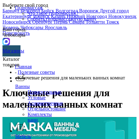
Выберите свой город
Гидромассаж
Барнаул
Белгород
Бийск
Волгоград
Воронеж
Другой город
Что такое гидромассаж?
Екатеринбург
Ижевск
Казань
Нижний Новгород
Новокузнецк
Собрать гидромассажную ванну
Новосибирск
Оренбург
Пермь
Самара
Тольятти
Томск
Тюмень
Чебоксары
Ярославль
Ваш город:
Перезвонить
Чебоксары
Магазины
Каталог
товаров
Главная
-
Полезные советы
- Ключевые решения для маленьких ванных комнат
Ванны
Ключевые решения для
Прямоугольные
Угловые
маленьких ванных комнат
Асимметричные
Отдельностоящие
Комплекты
ванн
Мебель