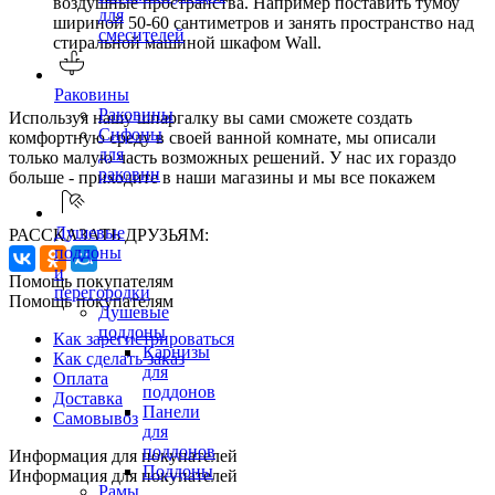
воздушные пространства. Например поставить тумбу
для
шириной 50-60 сантиметров и занять пространство над
смесителей
стиральной машиной шкафом Wall.
Раковины
Раковины
Используя нашу шпаргалку вы сами сможете создать
Сифоны
комфортную среду в своей ванной комнате, мы описали
для
только малую часть возможных решений. У нас их гораздо
раковин
больше - приходите в наши магазины и мы все покажем
Душевые
РАССКАЗАТЬ ДРУЗЬЯМ:
поддоны
и
Помощь покупателям
перегородки
Помощь покупателям
Душевые
поддоны
Как зарегистрироваться
Карнизы
Как сделать заказ
для
Оплата
поддонов
Доставка
Панели
Самовывоз
для
поддонов
Информация для покупателей
Поддоны
Информация для покупателей
Рамы