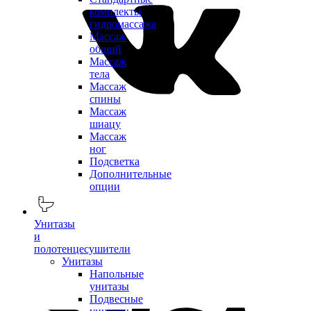
комплекты
гидромассажа
Массаж
общий
Массаж
тела
Массаж
спины
Массаж
шиацу
Массаж
ног
Подсветка
Дополнительные
опции
Унитазы
и
полотенцесушители
Унитазы
Напольные
унитазы
Подвесные