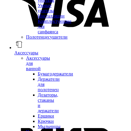
унитазы
Умные
унитазы
Инсталляции
Комплектующие
для
санфаянса
Полотенцесушители
Аксессуары
Аксессуары
для
ванной
Бумагодержатели
Держатели
для
полотенец
Дозаторы,
стаканы
и
держатели
Ершики
Крючки
Мыльницы