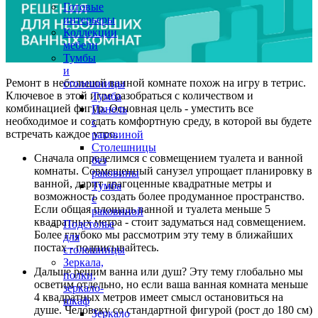
Готовые
интерьеры
Коллекции
мебели
Тумбы
и
Ремонт в небольшой ванной комнате похож на игру в тетрис.
столешницы
Ключевое в этой игре разобраться с количеством и
Тумба
комбинацией фигур. Основная цель - уместить все
Панель
необходимое и создать комфортную среду, в которой вы будете
с
встречать каждое утро.
раковиной
Столешницы
Сначала определимся с совмещением туалета и ванной
без
комнаты. Совмещенный санузел упрощает планировку в
раковины
ванной, дарит драгоценные квадратные метры и
Тумба
возможность создать более продуманное пространство.
с
Если общая площадь ванной и туалета меньше 5
раковиной
квадратных метра - стоит задуматься над совмещением.
Подстолье
Более глубоко мы рассмотрим эту тему в ближайших
для
постах - подписывайтесь.
столешницы
Зеркала,
Дальше решим ванна или душ? Эту тему глобально мы
полки,
осветим отдельно, но если ваша ванная комната меньше
зеркало-
4 квадратных метров имеет смысл остановиться на
шкаф
душе. Человеку со стандартной фигурой (рост до 180 см)
Зеркало