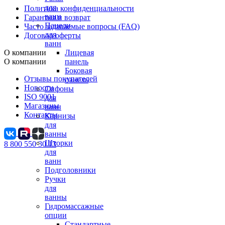
для
Политика конфиденциальности
ванн
Гарантия и возврат
Панели
Часто задаваемые вопросы (FAQ)
для
Договор оферты
ванн
О компании
Лицевая
О компании
панель
Боковая
Отзывы покупателей
панель
Новости
Сифоны
ISO 9001
для
Магазины
ванн
Контакты
Карнизы
для
ванны
Шторки
8 800 550 30 13
для
ванн
Подголовники
Ручки
для
ванны
Гидромассажные
опции
Стандартные