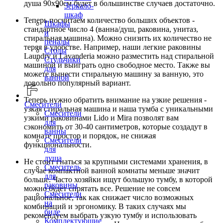
душа 90х90см будет в большинстве случаев достаточно.
Зеркало-
шкаф
Теперь посчитаем количество больших объектов -
Шкафы
стандартное число 4 (ванна/душ, раковина, унитаз,
и
стиральная машина). Можно снизить их количество не
пеналы
теряя в удобстве. Например, наши легкие раковины
Столы
Laundry и Lavanderia можно разместить над стиральной
Стульчики
машиной и выиграть одно свободное место. Также вы
для
можете вынести стиральную машину за ванную, это
ванной
довольно популярный вариант.
Теперь нужно обратить внимание на узкие решения -
Смесители
узкая стиральная машина и наша тумба с уникальными
Смесители
узкими раковинами Lido и Mira позволят вам
для
сэкономить от 30-40 сантиметров, которые создадут в
ванны
комнате простор и порядок, не снижая
Смесители
функциональности.
для
душа
Не стоит гнаться за крупными системами хранения, в
Смеситель
случае компактной ванной комнаты меньше значит
для
больше. Часто хозяйки ищут большую тумбу, в которой
раковины
можно будет спрятать все. Решение не совсем
Смесители
рациональное, так как снижает число возможных
на
комбинаций и эргономику. В таких случаях мы
биде
рекомендуем выбрать узкую тумбу и использовать
Комплектующие