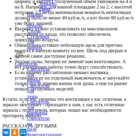
ширину и высоту). Полученный объем умножаем на 4 и
Зеркало-
на 8. Например, для ванной площадью 2 на 2, с высотой
шкаф
потолков 2,5 метра минимальная мощность вентиляции
Шкафы
должна быть не менее 40 куб.м./ч, а вот более 80 куб.м./ч
и
уже будет лишней.
пеналы
Вытяжку нужно устанавливать на максимальном
Столы
расстоянии от входа, это позволит обеспечить
Стульчики
циркуляцию воздуха.
для
Обязательно оставьте небольшую щель для притока
ванной
воздуха в ванную комнату из вне. Щель под дверью в
ванной самое доступное решение.
Теплые полы, батареи не заменят вам вентиляцию. А
Смесители
вот улучшению работы точно будут способствовать.
Смесители
Если вашему расслаблению мешает вытяжка,
для
установите ее на отдельный выключатель и запускайте
ванны
только после приема ванны или душа, а еще на рынке
Смесители
немало бесшумных моделей.
для
душа
Кстати, если вы, уверены что вентиляция у вас отличная, а
Смеситель
зеркало запотевает - приходите к нам, у нас есть отличные
для
зеркала с подогревом, которые лишат вас необходимости
раковины
протирать зеркало.
Смесители
на
РАССКАЗАТЬ ДРУЗЬЯМ:
биде
Комплектующие