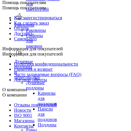
Помощь покупателям
для
Помощь покупателям
смесителей
Как зарегистрироваться
Как сделать заказ
Раковины
Оплата
Раковины
Доставка
Сифоны
Самовывоз
для
раковин
Информация для покупателей
Информация для покупателей
Душевые
Политика конфиденциальности
поддоны
Гарантия и возврат
и
Часто задаваемые вопросы (FAQ)
перегородки
Договор оферты
Душевые
поддоны
О компании
Карнизы
О компании
для
поддонов
Отзывы покупателей
Панели
Новости
для
ISO 9001
поддонов
Магазины
Поддоны
Контакты
Рамы