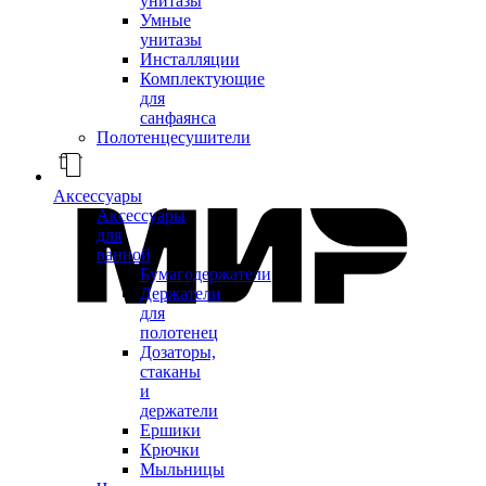
унитазы
Умные
унитазы
Инсталляции
Комплектующие
для
санфаянса
Полотенцесушители
Аксессуары
Аксессуары
для
ванной
Бумагодержатели
Держатели
для
полотенец
Дозаторы,
стаканы
и
держатели
Ершики
Крючки
Мыльницы