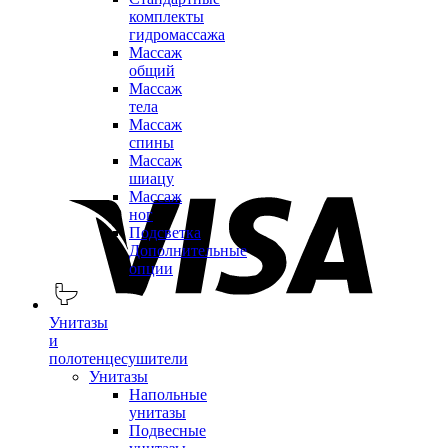
комплекты
гидромассажа
Массаж
общий
Массаж
тела
Массаж
спины
Массаж
шиацу
Массаж
ног
Подсветка
Дополнительные
опции
Унитазы
и
полотенцесушители
Унитазы
Напольные
унитазы
Подвесные