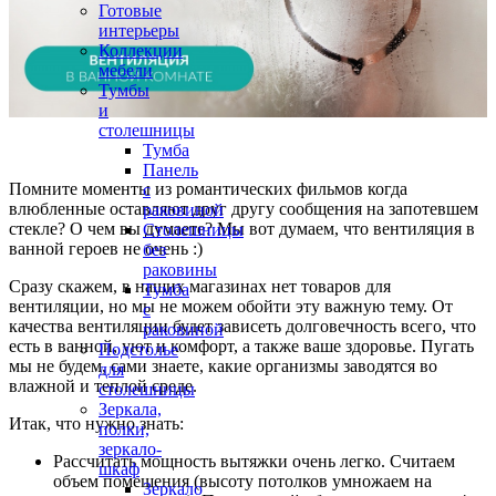
Готовые
интерьеры
Коллекции
мебели
Тумбы
и
столешницы
Тумба
Панель
Помните моменты из романтических фильмов когда
с
влюбленные оставляют друг другу сообщения на запотевшем
раковиной
стекле? О чем вы думаете? Мы вот думаем, что вентиляция в
Столешницы
ванной героев не очень :)
без
раковины
Сразу скажем, в наших магазинах нет товаров для
Тумба
вентиляции, но мы не можем обойти эту важную тему. От
с
качества вентиляции будет зависеть долговечность всего, что
раковиной
есть в ванной, уют и комфорт, а также ваше здоровье. Пугать
Подстолье
мы не будем, сами знаете, какие организмы заводятся во
для
влажной и теплой среде.
столешницы
Зеркала,
Итак, что нужно знать:
полки,
зеркало-
Рассчитать мощность вытяжки очень легко. Считаем
шкаф
объем помещения (высоту потолков умножаем на
Зеркало