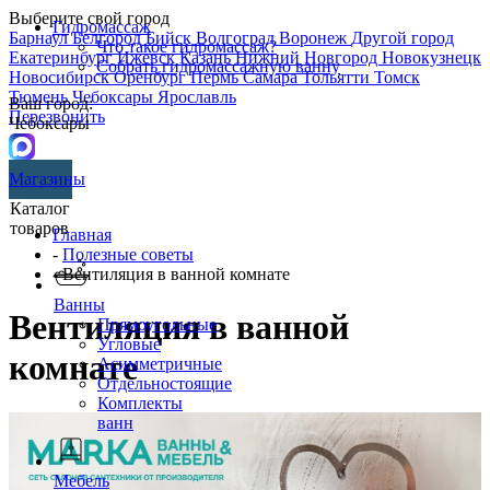
Выберите свой город
Гидромассаж
Барнаул
Белгород
Бийск
Волгоград
Воронеж
Другой город
Что такое гидромассаж?
Екатеринбург
Ижевск
Казань
Нижний Новгород
Новокузнецк
Собрать гидромассажную ванну
Новосибирск
Оренбург
Пермь
Самара
Тольятти
Томск
Тюмень
Чебоксары
Ярославль
Ваш город:
Перезвонить
Чебоксары
Магазины
Каталог
товаров
Главная
-
Полезные советы
- Вентиляция в ванной комнате
Ванны
Вентиляция в ванной
Прямоугольные
Угловые
комнате
Асимметричные
Отдельностоящие
Комплекты
ванн
Мебель