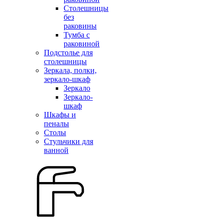
Столешницы
без
раковины
Тумба с
раковиной
Подстолье для
столешницы
Зеркала, полки,
зеркало-шкаф
Зеркало
Зеркало-
шкаф
Шкафы и
пеналы
Столы
Стульчики для
ванной