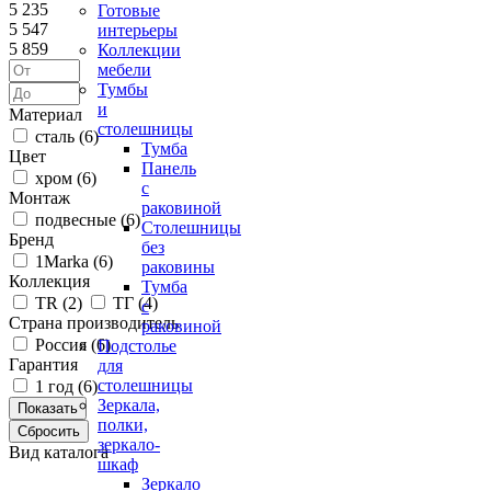
5 235
Готовые
5 547
интерьеры
5 859
Коллекции
мебели
Тумбы
и
Материал
столешницы
сталь (
6
)
Тумба
Цвет
Панель
хром (
6
)
с
Монтаж
раковиной
подвесные (
6
)
Столешницы
Бренд
без
1Marka (
6
)
раковины
Коллекция
Тумба
ТR (
2
)
ТГ (
4
)
с
Страна производитель
раковиной
Россия (
6
)
Подстолье
Гарантия
для
столешницы
1 год (
6
)
Зеркала,
полки,
зеркало-
Вид каталога
шкаф
Зеркало