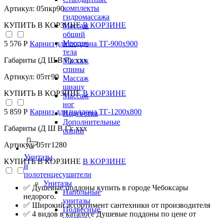
комплекты
Артикул: 05пкр90
гидромассажа
КУПИТЬ
В КОРЗИНЕ
В КОРЗИНЕ
Массаж
общий
Массаж
5 576 Р
Карниз для поддона TГ-900х900
тела
Габариты (Д Ш В Г): xxx
Массаж
спины
Артикул: 05тг90
Массаж
шиацу
КУПИТЬ
В КОРЗИНЕ
В КОРЗИНЕ
Массаж
ног
5 859 Р
Карниз для поддона TГ-1200х800
Подсветка
Дополнительные
Габариты (Д Ш В Г): xxx
опции
Артикул: 05тг1280
Унитазы
КУПИТЬ
В КОРЗИНЕ
В КОРЗИНЕ
и
полотенцесушители
Унитазы
✅ Душевые поддоны купить в городе Чебоксары
Напольные
недорого.
унитазы
✅ Широкий ассортимент сантехники от производителя
Подвесные
✅ 4 видов в каталоге Душевые поддоны по цене от