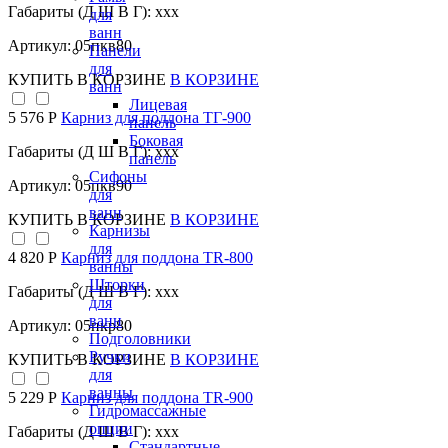
Габариты (Д Ш В Г): xxx
для
ванн
Артикул: 05пкв80
Панели
для
КУПИТЬ
В КОРЗИНЕ
В КОРЗИНЕ
ванн
Лицевая
5 576 Р
Карниз для поддона TГ-900
панель
Боковая
Габариты (Д Ш В Г): xxx
панель
Сифоны
Артикул: 05пкв90
для
ванн
КУПИТЬ
В КОРЗИНЕ
В КОРЗИНЕ
Карнизы
для
4 820 Р
Карниз для поддона TR-800
ванны
Шторки
Габариты (Д Ш В Г): xxx
для
ванн
Артикул: 05пкр80
Подголовники
Ручки
КУПИТЬ
В КОРЗИНЕ
В КОРЗИНЕ
для
ванны
5 229 Р
Карниз для поддона TR-900
Гидромассажные
опции
Габариты (Д Ш В Г): xxx
Стандартные