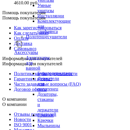
унитазы
4610.00 руб.
Умные
унитазы
Помощь покупателям
Инсталляции
Помощь покупателям
Комплектующие
для
Как зарегистрироваться
санфаянса
Как сделать заказ
Полотенцесушители
Оплата
Доставка
Самовывоз
Аксессуары
Аксессуары
Информация для покупателей
для
Информация для покупателей
ванной
Бумагодержатели
Политика конфиденциальности
Держатели
Гарантия и возврат
для
Часто задаваемые вопросы (FAQ)
полотенец
Договор оферты
Дозаторы,
О компании
стаканы
О компании
и
держатели
Отзывы покупателей
Ершики
Новости
Крючки
ISO 9001
Мыльницы
Магазины