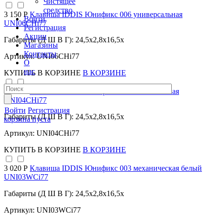
Чистящее
средство
3 150 Р
Клавиша IDDIS Юнификс 006 универсальная
Войти
UNI06CHi77
Регистрация
Акции
Габариты (Д Ш В Г): 24,5x2,8x16,5x
Магазины
Контакты
Артикул: UNI06CHi77
О
нас
КУПИТЬ
В КОРЗИНЕ
В КОРЗИНЕ
2 706 Р
Клавиша IDDIS Юнификс 004 механическая
UNI04CHi77
Войти
Регистрация
Габариты (Д Ш В Г): 24,5x2,8x16,5x
корзина пуста
Артикул: UNI04CHi77
КУПИТЬ
В КОРЗИНЕ
В КОРЗИНЕ
3 020 Р
Клавиша IDDIS Юнификс 003 механическая белый
UNI03WCi77
Габариты (Д Ш В Г): 24,5x2,8x16,5x
Артикул: UNI03WCi77