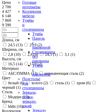
Цена
Готовые
2 706
интерьеры
4 427
Коллекции
6 148
мебели
7 869
Тумбы
9 590
и
столешницы
Тумба
Панель
Длина, см
с
24,5 (
13
)
25,9 (
2
)
раковиной
Ширина, см
Столешницы
2,8 (
10
)
2,9 (
4
)
24,5 (
1
)
3,1 (
1
)
без
Высота, см
раковины
16,5 (
14
)
17,9 (
2
)
Тумба
Материал
с
АБС/ПММА (
13
)
нержавеющая сталь (
2
)
раковиной
Цвет
Подстолье
белый (
6
)
золото (
2
)
сталь (
1
)
хром (
6
)
для
черный (
1
)
столешницы
Стиль
Зеркала,
Модерн (
15
)
полки,
Бренд
зеркало-
шкаф
Iddis (
16
)
Зеркало
Коллекция