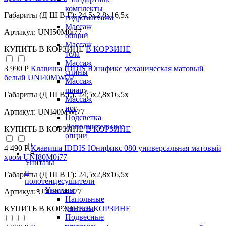
комплекты
Габариты (Д Ш В Г): 24,5x2,8x16,5x
гидромассажа
Массаж
Артикул: UNI50M0i77
общий
Массаж
КУПИТЬ
В КОРЗИНЕ
В КОРЗИНЕ
тела
Массаж
3 990 Р
Клавиша IDDIS Юнификс механическая матовый
спины
белый UNI40MWi77
Массаж
шиацу
Габариты (Д Ш В Г): 24,5x2,8x16,5x
Массаж
ног
Артикул: UNI40MWi77
Подсветка
Дополнительные
КУПИТЬ
В КОРЗИНЕ
В КОРЗИНЕ
опции
4 490 Р
Клавиша IDDIS Юнификс 080 универсальная матовый
хром UNI80M0i77
Унитазы
и
Габариты (Д Ш В Г): 24,5x2,8x16,5x
полотенцесушители
Унитазы
Артикул: UNI80M0i77
Напольные
унитазы
КУПИТЬ
В КОРЗИНЕ
В КОРЗИНЕ
Подвесные