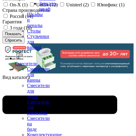
Зеркало-
On-X (
1
)
Unifix (
12
)
Unisteel (
2
)
Юнификс (
1
)
шкаф
Страна производитель
Шкафы
Россия (
14
)
и
Гарантия
пеналы
3 года (
16
)
Столы
Стульчики
для
ванной
Смесители
Смесители
для
Вид каталога
ванны
Смесители
для
душа
Смеситель
для
раковины
Смесители
на
биде
Комплектующие