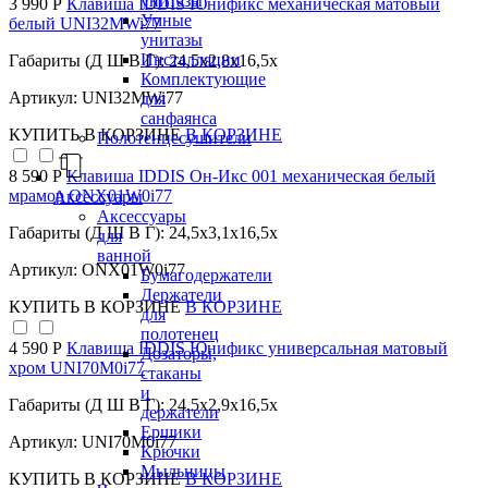
унитазы
3 990 Р
Клавиша IDDIS Юнификс механическая матовый
Умные
белый UNI32MWi77
унитазы
Инсталляции
Габариты (Д Ш В Г): 24,5x2,8x16,5x
Комплектующие
Артикул: UNI32MWi77
для
санфаянса
КУПИТЬ
В КОРЗИНЕ
В КОРЗИНЕ
Полотенцесушители
8 590 Р
Клавиша IDDIS Он-Икс 001 механическая белый
мрамор ONX01W0i77
Аксессуары
Аксессуары
Габариты (Д Ш В Г): 24,5x3,1x16,5x
для
ванной
Артикул: ONX01W0i77
Бумагодержатели
Держатели
КУПИТЬ
В КОРЗИНЕ
В КОРЗИНЕ
для
полотенец
4 590 Р
Клавиша IDDIS Юнификс универсальная матовый
Дозаторы,
хром UNI70M0i77
стаканы
и
Габариты (Д Ш В Г): 24,5x2,9x16,5x
держатели
Ершики
Артикул: UNI70M0i77
Крючки
Мыльницы
КУПИТЬ
В КОРЗИНЕ
В КОРЗИНЕ