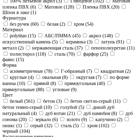
100% литьевой акрил (
3
)
Глянцевое (
102
)
Матовая
пленка ПВХ (
6
)
Матовое (
128
)
Пленка ПВХ (
20
)
Шпон в лаке (
1
)
Фурнитура
без ручек (
60
)
белая (
2
)
хром (
54
)
Материал
polytitan (
15
)
АБС/ПММА (
45
)
акрил (
148
)
искусственный камень (
5
)
керамика (
3
)
латунь (
91
)
металл (
2
)
нержавеющая сталь (
37
)
пенополиуретан (
11
)
полистирол (
118
)
сталь (
70
)
фарфор (
25
)
фаянс (
15
)
Форма
асимметричные (
78
)
Г-образный (
7
)
квадратная (
2
)
круглые (
4
)
овальная (
8
)
округлая (
7
)
по форме
ванны (
10
)
прямой (
8
)
прямоугольная (
40
)
прямоугольные (
88
)
угловые (
9
)
Цвет
белый (
561
)
бетон (
3
)
бетон светло-серый (
11
)
бетон темно-серый (
10
)
голубой (
5
)
дикий дуб
натуральный (
4
)
дуб вотан (
21
)
дуб намибия (
8
)
дуб
сонома (
20
)
зеркало (
6
)
золото (
9
)
капучино (
2
)
оникс (
1
)
серый (
32
)
сталь (
5
)
хром (
102
)
черный (
104
)
Расположение перелива