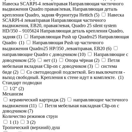
Навеска SCARPI-4 левая/правая Направляющая частичного
выдвижения Quadro правая/левая, Направляющая деталь
крепления Quadro, задняя Фурнитура Hettich (
5
)
Навеска
SCARPI-4 левая/правая Направляющая частичного
выдвижения, ЕВ20, правая/левая, Quadro 25 silent system
HD/350 – 9105624 Направляющая деталь крепления Quadro,
задняя (
1
)
Направляющая Push up Quadro25 Направляющая
Quadro (
1
)
Направляющая Push up частичного
выдвижения Quadro25 НР/350 ,левая/правая, ЕВ20 (
6
)
направляющие Quadro с доводчиком (
10
)
Направляющие с
доводчиком (
25
)
нет (
1
)
Опора чёрная (
2
)
Петля
мебельная вкладная Clip-on с доводчиком (
3
)
система
биде (
2
)
Со светодиодной подсветкой. Без выключателя -
выход свободный. Крепления к стене идут в комплекте. (
1
)
Стандарт подводки
1/2" (
2
)
Механизм
керамический картридж (
2
)
направляющие частичного
выдвижения (
11
)
Петля мебельная накладная Clip-on с
доводчиком (
7
)
Количество режимов струи
1 (
1
)
3 (
2
)
Тропический (верхний) душ