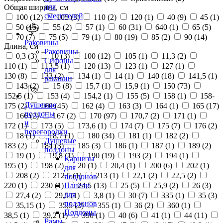
для
Общая ширина, см
смесителей
100 (
12
)
105 (
3
)
110 (
2
)
120 (
1
)
40 (
9
)
45 (
1
)
50 (
15
)
55 (
2
)
57 (
1
)
60 (
31
)
640 (
1
)
65 (
5
)
70 (
7
)
75 (
5
)
79 (
1
)
80 (
19
)
85 (
2
)
90 (
14
)
Раковины
Длина, см
Раковины
0,3 (
3
)
10 (
3
)
100 (
12
)
105 (
1
)
11,3 (
2
)
Сифоны
110 (
1
)
113,5 (
1
)
120 (
13
)
123 (
1
)
127 (
1
)
для
130 (
8
)
133 (
2
)
134 (
1
)
14 (
1
)
140 (
18
)
141,5 (
1
)
раковин
143 (
2
)
15 (
8
)
15,7 (
1
)
15,9 (
1
)
150 (
73
)
152,5 (
1
)
153 (
4
)
154,2 (
1
)
155 (
5
)
158 (
1
)
158-
Душевые
175 (
2
)
160 (
45
)
162 (
4
)
163 (
3
)
164 (
1
)
165 (
17
)
поддоны
166 (
2
)
167 (
2
)
170 (
97
)
170,7 (
2
)
171 (
1
)
и
172 (
1
)
173 (
5
)
173,6 (
1
)
174 (
7
)
175 (
7
)
176 (
2
)
перегородки
18 (
1
)
18,7 (
1
)
180 (
34
)
181 (
1
)
182 (
2
)
Душевые
183 (
2
)
184 (
3
)
185 (
3
)
186 (
1
)
187 (
1
)
189 (
2
)
поддоны
19 (
1
)
19,8 (
1
)
190 (
19
)
193 (
2
)
194 (
1
)
Карнизы
195 (
1
)
198 (
2
)
20 (
1
)
20,4 (
1
)
200 (
6
)
202 (
1
)
для
208 (
2
)
212,5 (
1
)
213 (
1
)
22,1 (
2
)
22,5 (
2
)
поддонов
220 (
1
)
230 (
1
)
24,5 (
13
)
25 (
5
)
25,9 (
2
)
26 (
3
)
Панели
для
27,4 (
2
)
29,5 (
1
)
3,8 (
1
)
30 (
7
)
335 (
1
)
35 (
3
)
поддонов
35,15 (
1
)
35,5 (
2
)
355 (
1
)
36 (
2
)
360 (
1
)
Поддоны
38,5 (
1
)
39,2 (
1
)
390 (
1
)
40 (
6
)
41 (
1
)
44 (
11
)
Рамы