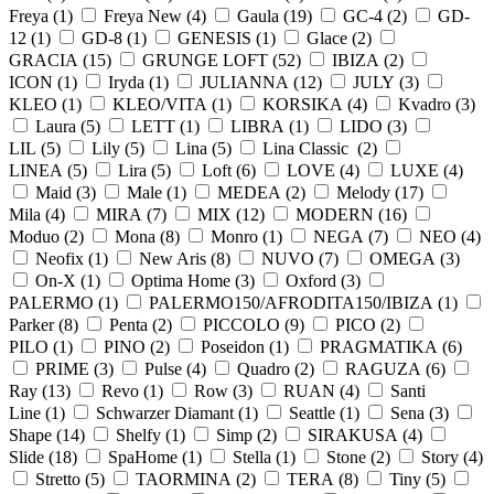
Freya (
1
)
Freya New (
4
)
Gaula (
19
)
GC-4 (
2
)
GD-
12 (
1
)
GD-8 (
1
)
GENESIS (
1
)
Glace (
2
)
GRACIA (
15
)
GRUNGE LOFT (
52
)
IBIZA (
2
)
ICON (
1
)
Iryda (
1
)
JULIANNA (
12
)
JULY (
3
)
KLEO (
1
)
KLEO/VITA (
1
)
KORSIKA (
4
)
Kvadro (
3
)
Laura (
5
)
LETT (
1
)
LIBRA (
1
)
LIDO (
3
)
LIL (
5
)
Lily (
5
)
Lina (
5
)
Lina Classic (
2
)
LINEA (
5
)
Lira (
5
)
Loft (
6
)
LOVE (
4
)
LUXE (
4
)
Maid (
3
)
Male (
1
)
MEDEA (
2
)
Melody (
17
)
Mila (
4
)
MIRA (
7
)
MIX (
12
)
MODERN (
16
)
Moduo (
2
)
Mona (
8
)
Monro (
1
)
NEGA (
7
)
NEO (
4
)
Neofix (
1
)
New Aris (
8
)
NUVO (
7
)
OMEGA (
3
)
On-X (
1
)
Optima Home (
3
)
Oxford (
3
)
PALERMO (
1
)
PALERMO150/AFRODITA150/IBIZA (
1
)
Parker (
8
)
Penta (
2
)
PICCOLO (
9
)
PICO (
2
)
PILO (
1
)
PINO (
2
)
Poseidon (
1
)
PRAGMATIKA (
6
)
PRIME (
3
)
Pulse (
4
)
Quadro (
2
)
RAGUZA (
6
)
Ray (
13
)
Revo (
1
)
Row (
3
)
RUAN (
4
)
Santi
Line (
1
)
Schwarzer Diamant (
1
)
Seattle (
1
)
Sena (
3
)
Shape (
14
)
Shelfy (
1
)
Simp (
2
)
SIRAKUSA (
4
)
Slide (
18
)
SpaHome (
1
)
Stella (
1
)
Stone (
2
)
Story (
4
)
Stretto (
5
)
TAORMINA (
2
)
TERA (
8
)
Tiny (
5
)