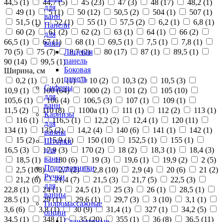
44,5 (
1
)
44,7 (
5
)
45 (
23
)
47 (
3
)
48 (
17
)
48,2 (
1
)
для
49 (
1
)
5 (
1
)
50 (
12
)
50,5 (
2
)
504 (
1
)
507 (
1
)
ванн
51,5 (
1
)
52 (
1
)
55 (
1
)
57,5 (
2
)
6,2 (
1
)
6,8 (
1
)
Панели
60 (
2
)
61 (
2
)
62 (
2
)
63 (
1
)
64 (
1
)
66 (
2
)
для
66,5 (
1
)
67 (
1
)
68 (
1
)
69,5 (
1
)
7,5 (
1
)
7,8 (
1
)
ванн
70 (
5
)
75 (
7
)
8,7 (
2
)
80 (
17
)
87 (
1
)
89,5 (
1
)
Лицевая
панель
90 (
14
)
99,5 (
1
)
Боковая
Ширина, см
панель
0,2 (
1
)
1,01 (
1
)
10 (
2
)
10,3 (
2
)
10,5 (
3
)
Сифоны
10,9 (
1
)
100 (
64
)
1000 (
2
)
101 (
2
)
105 (
10
)
для
105,6 (
1
)
106 (
4
)
106,5 (
3
)
107 (
1
)
109 (
1
)
ванн
11,5 (
2
)
110 (
8
)
1100а (
1
)
111 (
1
)
112 (
2
)
113 (
1
)
Карнизы
116 (
1
)
116,5 (
1
)
12,2 (
2
)
12,4 (
1
)
120 (
11
)
для
134 (
1
)
135 (
2
)
14,2 (
4
)
140 (
6
)
141 (
1
)
142 (
1
)
ванны
15 (
2
)
15,9 (
1
)
150 (
10
)
152,5 (
1
)
155 (
1
)
Шторки
16,5 (
3
)
17,9 (
3
)
170 (
2
)
18 (
2
)
18,3 (
1
)
18,4 (
3
)
для
ванн
18,5 (
1
)
180 (
6
)
19 (
3
)
19,6 (
1
)
19,9 (
2
)
2 (
5
)
Подголовники
2,5 (
108
)
2,7 (
2
)
2,8 (
10
)
2,9 (
4
)
20 (
6
)
21 (
2
)
Ручки
21,2 (
6
)
21,4 (
7
)
21,5 (
3
)
21,7 (
5
)
22,5 (
3
)
для
22,8 (
1
)
24 (
1
)
24,5 (
1
)
25 (
3
)
26 (
1
)
28,5 (
1
)
ванны
28.5 (
1
)
29 (
1
)
29,6 (
1
)
29,7 (
3
)
3 (
10
)
3,1 (
1
)
Гидромассажные
3,6 (
6
)
3,8 (
1
)
30 (
9
)
31,4 (
1
)
327 (
1
)
34,2 (
5
)
опции
34,5 (
1
)
348 (
1
)
35 (
20
)
355 (
1
)
36 (
8
)
36,5 (
11
)
Стандартные