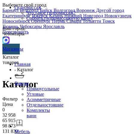
Выберите свой город
Гидромассаж
Барнаул
Белгород
Бийск
Волгоград
Воронеж
Другой город
Что такое гидромассаж?
Екатеринбург
Ижевск
Казань
Нижний Новгород
Новокузнецк
Собрать гидромассажную ванну
Новосибирск
Оренбург
Пермь
Самара
Тольятти
Томск
Тюмень
Чебоксары
Ярославль
Ваш город:
Перезвонить
Чебоксары
Магазины
Каталог
товаров
Главная
- Каталог
Каталог
Ванны
Прямоугольные
Угловые
Фильтр
Асимметричные
Цена
Отдельностоящие
0
Комплекты
32 958
ванн
65 915
98 873
131 830
Мебель