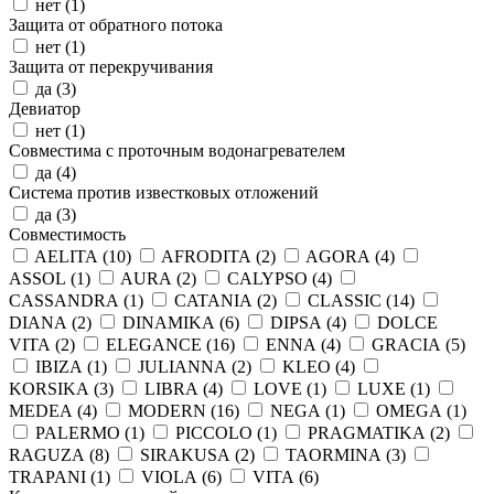
нет (
1
)
Защита от обратного потока
нет (
1
)
Защита от перекручивания
да (
3
)
Девиатор
нет (
1
)
Совместима с проточным водонагревателем
да (
4
)
Система против известковых отложений
да (
3
)
Совместимость
AELITA (
10
)
AFRODITA (
2
)
AGORA (
4
)
ASSOL (
1
)
AURA (
2
)
CALYPSO (
4
)
CASSANDRA (
1
)
CATANIA (
2
)
CLASSIC (
14
)
DIANA (
2
)
DINAMIKA (
6
)
DIPSA (
4
)
DOLCE
VITA (
2
)
ELEGANCE (
16
)
ENNA (
4
)
GRACIA (
5
)
IBIZA (
1
)
JULIANNA (
2
)
KLEO (
4
)
KORSIKA (
3
)
LIBRA (
4
)
LOVE (
1
)
LUXE (
1
)
MEDEA (
4
)
MODERN (
16
)
NEGA (
1
)
OMEGA (
1
)
PALERMO (
1
)
PICCOLO (
1
)
PRAGMATIKA (
2
)
RAGUZA (
8
)
SIRAKUSA (
2
)
TAORMINA (
3
)
TRAPANI (
1
)
VIOLA (
6
)
VITA (
6
)