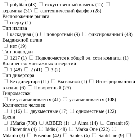
polytitan (
43
)
искусственный камень (
15
)
керамика (
31
)
сантехнический фарфор (
28
)
Расположение рычага
сверху (
1
)
Тип излива
каскадная (
1
)
поворотный (
9
)
фиксированный (
48
)
Выдвижной излив
нет (
19
)
Тип подводки
1217 (
1
)
Подключается к общей эл. сети комнаты (
1
)
Количество монтажных отверстий
1 (
48
)
2 (
41
)
3 (
2
)
Тип дивертора
Без дивертора (
11
)
Вытяжной (
1
)
Интегрированный
в излив (
6
)
Поворотный (
25
)
Гидромассаж
не устанавливается (
41
)
устанавливается (
108
)
Количество человек
1 (
16
)
двухместные (
17
)
одноместные (
122
)
Бренд
1Marka (
730
)
ABBER (
1
)
Aima (
14
)
Cersanit (
6
)
Florentina (
4
)
Iddis (
148
)
Marka One (
222
)
Milardo (
3
)
Poseidon (
42
)
Santek (
6
)
SantiLine (
9
)