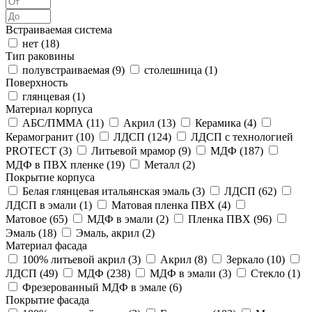
Встраиваемая система
нет (
18
)
Тип раковины
полувстраиваемая (
9
)
столешница (
1
)
Поверхность
глянцевая (
1
)
Материал корпуса
АБС/ПММА (
11
)
Акрил (
13
)
Керамика (
4
)
Керамогранит (
10
)
ЛДСП (
124
)
ЛДСП с технологией
PROTECT (
3
)
Литьевой мрамор (
9
)
МДФ (
187
)
МДФ в ПВХ пленке (
19
)
Металл (
2
)
Покрытие корпуса
Белая глянцевая итальянская эмаль (
3
)
ЛДСП (
62
)
ЛДСП в эмали (
1
)
Матовая пленка ПВХ (
4
)
Матовое (
65
)
МДФ в эмали (
2
)
Пленка ПВХ (
96
)
Эмаль (
18
)
Эмаль, акрил (
2
)
Материал фасада
100% литьевой акрил (
3
)
Акрил (
8
)
Зеркало (
10
)
ЛДСП (
49
)
МДФ (
238
)
МДФ в эмали (
3
)
Стекло (
1
)
Фрезерованный МДФ в эмале (
6
)
Покрытие фасада