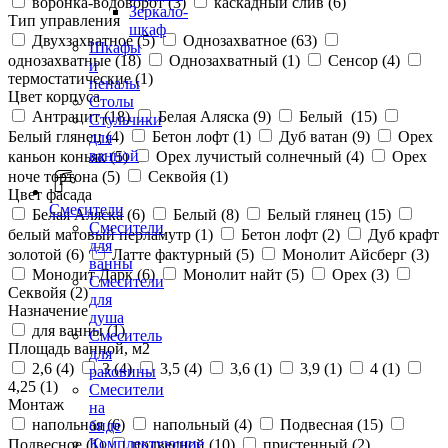
воронка-водоворот (
3
)
каскадный слив (
6
)
Зеркало-
Тип управления
шкаф
Двухзахватное (
5
)
Однозахватное (
63
)
Шкафы
однозахватные (
18
)
Однозахватный (
1
)
Сенсор (
4
)
и
термостатические (
1
)
пеналы
Цвет корпуса
Столы
Антрацит (
18
)
Белая Аляска (
9
)
Белый (
15
)
Стульчики
Белый глянец (
4
)
Бетон лофт (
1
)
Дуб ватан (
9
)
Орех
для
ванной
каньон коньяк (
5
)
Орех лучистый солнечный (
4
)
Орех
ноче тортона (
5
)
Секвойя (
1
)
Цвет фасада
Смесители
Белая Аляска (
6
)
Белый (
8
)
Белый глянец (
15
)
Смесители
белый матовый перламутр (
1
)
Бетон лофт (
2
)
Дуб крафт
для
золотой (
6
)
Латте фактурный (
5
)
Монолит Айсберг (
3
)
ванны
Монолит Дарк (
6
)
Монолит найт (
5
)
Орех (
3
)
Смесители
Секвойя (
2
)
для
Назначение
душа
для ванны (
1
)
Смеситель
Площадь ванной, м2
для
2,6 (
4
)
3 (
4
)
3,5 (
4
)
3,6 (
1
)
3,9 (
1
)
4 (
1
)
раковины
4,25 (
1
)
Смесители
Монтаж
на
напольная (
6
)
напольный (
4
)
Подвесная (
15
)
биде
Комплектующие
Подвесное (
1
)
подвесной (
10
)
пристенный (
2
)