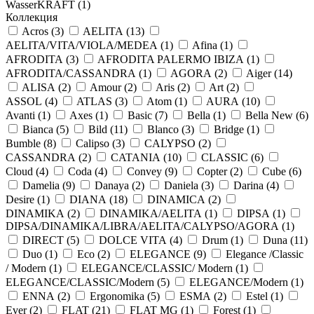
WasserKRAFT (
1
)
Коллекция
Acros (
3
)
AELITA (
13
)
AELITA/VITA/VIOLA/MEDEA (
1
)
Afina (
1
)
AFRODITA (
3
)
AFRODITA PALERMO IBIZA (
1
)
AFRODITA/CASSANDRA (
1
)
AGORA (
2
)
Aiger (
14
)
ALISA (
2
)
Amour (
2
)
Aris (
2
)
Art (
2
)
ASSOL (
4
)
ATLAS (
3
)
Atom (
1
)
AURA (
10
)
Avanti (
1
)
Axes (
1
)
Basic (
7
)
Bella (
1
)
Bella New (
6
)
Bianca (
5
)
Bild (
11
)
Blanco (
3
)
Bridge (
1
)
Bumble (
8
)
Calipso (
3
)
CALYPSO (
2
)
CASSANDRA (
2
)
CATANIA (
10
)
CLASSIC (
6
)
Cloud (
4
)
Coda (
4
)
Convey (
9
)
Copter (
2
)
Cube (
6
)
Damelia (
9
)
Danaya (
2
)
Daniela (
3
)
Darina (
4
)
Desire (
1
)
DIANA (
18
)
DINAMICA (
2
)
DINAMIKA (
2
)
DINAMIKA/AELITA (
1
)
DIPSA (
1
)
DIPSA/DINAMIKA/LIBRA/AELITA/CALYPSO/AGORA (
1
)
DIRECT (
5
)
DOLCE VITA (
4
)
Drum (
1
)
Duna (
11
)
Duo (
1
)
Eco (
2
)
ELEGANCE (
9
)
Elegance /Classic
/ Modern (
1
)
ELEGANCE/CLASSIC/ Modern (
1
)
ELEGANCE/CLASSIC/Modern (
5
)
ELEGANCE/Modern (
1
)
ENNA (
2
)
Ergonomika (
5
)
ESMA (
2
)
Estel (
1
)
Ever (
2
)
FLAT (
21
)
FLAT MG (
1
)
Forest (
1
)