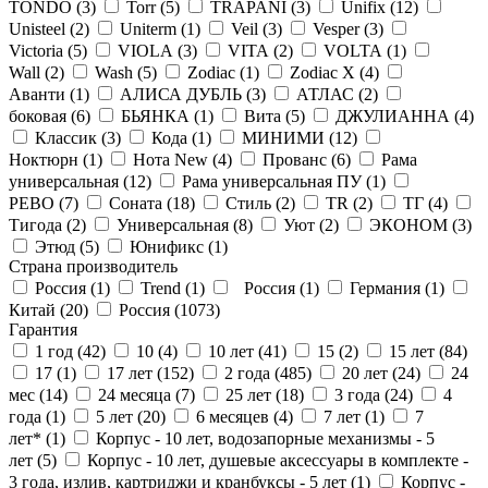
TONDO (
3
)
Torr (
5
)
TRAPANI (
3
)
Unifix (
12
)
Unisteel (
2
)
Uniterm (
1
)
Veil (
3
)
Vesper (
3
)
Victoria (
5
)
VIOLA (
3
)
VITA (
2
)
VOLTA (
1
)
Wall (
2
)
Wash (
5
)
Zodiac (
1
)
Zodiac X (
4
)
Аванти (
1
)
АЛИСА ДУБЛЬ (
3
)
АТЛАС (
2
)
боковая (
6
)
БЬЯНКА (
1
)
Вита (
5
)
ДЖУЛИАННА (
4
)
Классик (
3
)
Кода (
1
)
МИНИМИ (
12
)
Ноктюрн (
1
)
Нота New (
4
)
Прованс (
6
)
Рама
универсальная (
12
)
Рама универсальная ПУ (
1
)
РЕВО (
7
)
Соната (
18
)
Стиль (
2
)
ТR (
2
)
ТГ (
4
)
Тигода (
2
)
Универсальная (
8
)
Уют (
2
)
ЭКОНОМ (
3
)
Этюд (
5
)
Юнификс (
1
)
Страна производитель
Россия (
1
)
Trend (
1
)
Россия (
1
)
Германия (
1
)
Китай (
20
)
Россия (
1073
)
Гарантия
1 год (
42
)
10 (
4
)
10 лет (
41
)
15 (
2
)
15 лет (
84
)
17 (
1
)
17 лет (
152
)
2 года (
485
)
20 лет (
24
)
24
мес (
14
)
24 месяца (
7
)
25 лет (
18
)
3 года (
24
)
4
года (
1
)
5 лет (
20
)
6 месяцев (
4
)
7 лет (
1
)
7
лет* (
1
)
Корпус - 10 лет, водозапорные механизмы - 5
лет (
5
)
Корпус - 10 лет, душевые аксессуары в комплекте -
3 года, излив, картриджи и кранбуксы - 5 лет (
1
)
Корпус -