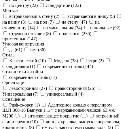
по центру (
22
)
стандартное (
122
)
Монтаж
встраиваемый в стену (
2
)
встраивается в нишу (
5
)
на ванну (
3
)
на пол (
7
)
на стену (
47
)
на
столешницу (
14
)
на умывальник (
34
)
напольные (
92
)
отдельно стоящие (
8
)
подвесные (
236
)
пристенные (
147
)
Угловая конструкция
да (
61
)
нет (
86
)
Стиль
Классический (
10
)
Модерн (
38
)
Ретро (
2
)
Скандинавия (
1
)
современный стиль (
144
)
Стилистика дизайна
современный стиль (
17
)
Ориентация
левосторонняя (
27
)
правосторонняя (
26
)
Универсальная (
7
)
универсальный (
4
)
Оснащение
Push-to-open (
1
)
Адаптерное кольцо с переливом
Ш.П.360-16 Выпуск 1 1/4"с нержавеющей чашкой 63 мм/
М200 (
1
)
антискользящее покрытие (
11
)
встроенный
слив-перелив (
10
)
донная крышка, выпуск с переливом,
кронштейны (
8
)
импульсная система смыва воды (
2
)