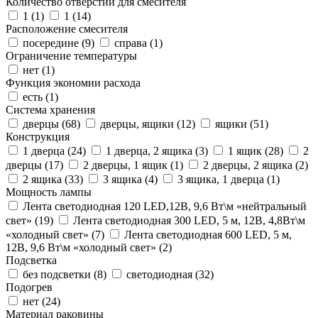
Количество отверстий для смесителя
1 (
1
)
1 (
14
)
Расположение смесителя
посередине (
9
)
справа (
1
)
Ограничение температуры
нет (
1
)
Функция экономии расхода
есть (
1
)
Система хранения
дверцы (
68
)
дверцы, ящики (
12
)
ящики (
51
)
Конструкция
1 дверца (
24
)
1 дверца, 2 ящика (
3
)
1 ящик (
28
)
2
дверцы (
17
)
2 дверцы, 1 ящик (
1
)
2 дверцы, 2 ящика (
2
)
2 ящика (
33
)
3 ящика (
4
)
3 ящика, 1 дверца (
1
)
Мощность лампы
Лента светодиодная 120 LED,12В, 9,6 Вт\м «нейтральный
свет» (
19
)
Лента светодиодная 300 LED, 5 м, 12В, 4,8Вт\м
«холодный свет» (
7
)
Лента светодиодная 600 LED, 5 м,
12В, 9,6 Вт\м «холодный свет» (
2
)
Подсветка
без подсветки (
8
)
светодиодная (
32
)
Подогрев
нет (
24
)
Материал раковины