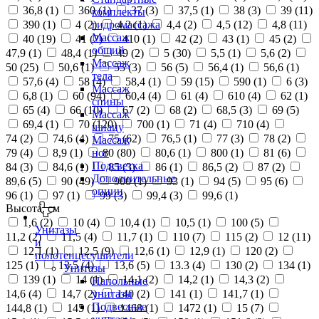
36,8 (
1
)
360 (
1
)
37 (
3
)
37,5 (
1
)
38 (
3
)
39 (
11
)
комплекты
390 (
1
)
4 (
2
)
4,2 (
1
)
4,4 (
2
)
4,5 (
12
)
4,8 (
11
)
гидромассажа
Массаж
40 (
19
)
41 (
2
)
410 (
1
)
42 (
2
)
43 (
1
)
45 (
2
)
общий
47,9 (
1
)
48,4 (
1
)
49 (
2
)
5 (
30
)
5,5 (
1
)
5,6 (
2
)
Массаж
50 (
25
)
50,6 (
1
)
55 (
3
)
56 (
5
)
56,4 (
1
)
56,6 (
1
)
тела
57,6 (
4
)
58 (
4
)
58,4 (
1
)
59 (
15
)
590 (
1
)
6 (
3
)
Массаж
6,8 (
1
)
60 (
94
)
60,4 (
4
)
61 (
4
)
610 (
4
)
62 (
1
)
спины
65 (
4
)
66 (
10
)
67 (
2
)
68 (
2
)
68,5 (
3
)
69 (
5
)
Массаж
69,4 (
1
)
70 (
120
)
700 (
1
)
71 (
4
)
710 (
4
)
шиацу
74 (
2
)
74,6 (
4
)
75 (
62
)
76,5 (
1
)
77 (
3
)
78 (
2
)
Массаж
79 (
4
)
8,9 (
1
)
80 (
80
)
80,6 (
1
)
800 (
1
)
81 (
6
)
ног
Подсветка
84 (
3
)
84,6 (
1
)
85 (
3
)
86 (
1
)
86,5 (
2
)
87 (
2
)
Дополнительные
89,6 (
5
)
90 (
49
)
900 (
1
)
93 (
1
)
94 (
5
)
95 (
6
)
опции
96 (
1
)
97 (
1
)
99 (
3
)
99,4 (
3
)
99,6 (
1
)
Высота, см
1,6 (
2
)
10 (
4
)
10,4 (
1
)
10,5 (
1
)
100 (
5
)
Унитазы
11,2 (
2
)
11,5 (
4
)
11,7 (
1
)
110 (
7
)
115 (
2
)
12 (
11
)
и
12,1 (
1
)
12,5 (
9
)
12,6 (
1
)
12,9 (
1
)
120 (
2
)
полотенцесушители
125 (
1
)
13,5 (
4
)
13,6 (
5
)
13.3 (
4
)
130 (
2
)
134 (
1
)
Унитазы
139 (
1
)
14 (
1
)
14,1 (
2
)
14,2 (
1
)
14,3 (
2
)
Напольные
14,6 (
4
)
14,7 (
2
)
140 (
2
)
141 (
1
)
141,7 (
1
)
унитазы
Подвесные
144,8 (
1
)
145 (
1
)
1468 (
1
)
1472 (
1
)
15 (
7
)