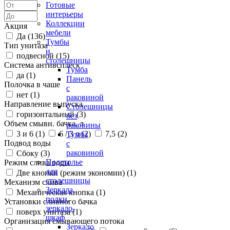
Готовые
интерьеры
Коллекции
Акция
мебели
Да (
136
)
Тумбы
Тип унитаза
и
подвесной (
15
)
столешницы
Система антивсплеск
Тумба
да (
1
)
Панель
Полочка в чаше
с
нет (
1
)
раковиной
Направление выпуска
Столешницы
горизонтальный (
3
)
без
Объем смывн. бачка, л
раковины
3 и 6 (
1
)
6 / 3 л (
2
)
7,5 (
2
)
Тумба
Подвод воды
с
раковиной
Сбоку (
3
)
Подстолье
Режим слива воды
для
Две кнопки (режим экономии) (
1
)
столешницы
Механизм слива
Зеркала,
Механическая кнопка (
1
)
полки,
Установки сливного бачка
зеркало-
поверх унитаза (
1
)
шкаф
Организация смывающего потока
Зеркало