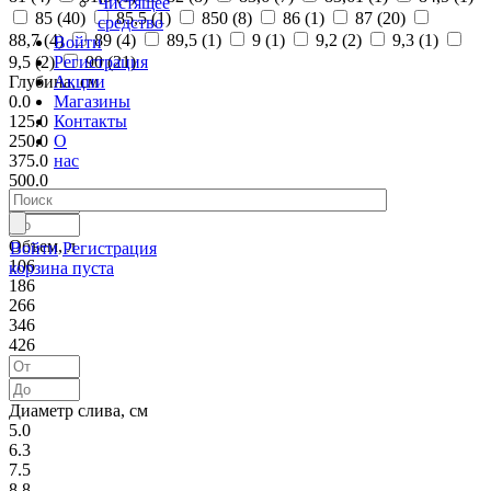
Чистящее
85 (
40
)
85,5 (
1
)
850 (
8
)
86 (
1
)
87 (
20
)
средство
88,7 (
4
)
89 (
4
)
89,5 (
1
)
9 (
1
)
9,2 (
2
)
9,3 (
1
)
Войти
Регистрация
9,5 (
2
)
90 (
21
)
Акции
Глубина, см
Магазины
0.0
Контакты
125.0
О
250.0
нас
375.0
500.0
Объем, л
Войти
Регистрация
106
корзина пуста
186
266
346
426
Диаметр слива, см
5.0
6.3
7.5
8.8