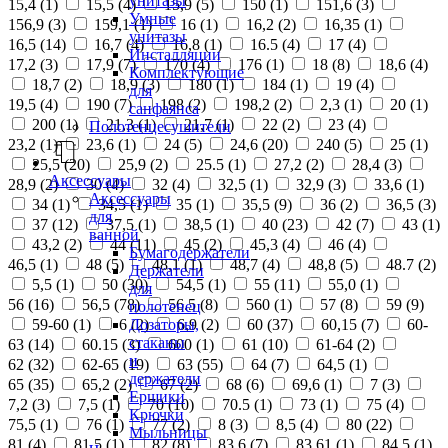
унитазы
15,4 (
1
)
15,5 (
4
)
15,9 (
5
)
150 (
1
)
151,6 (
3
)
Умные
156,9 (
3
)
159,1 (
1
)
16 (
1
)
16,2 (
2
)
16,35 (
1
)
унитазы
16,5 (
14
)
16,7 (
4
)
16,8 (
1
)
16.5 (
4
)
17 (
4
)
Инсталляции
17,2 (
3
)
17,9 (
7
)
170 (
4
)
176 (
1
)
18 (
8
)
18,6 (
4
)
Комплектующие
18,7 (
2
)
18,9 (
3
)
180 (
1
)
184 (
1
)
19 (
4
)
для
19,5 (
4
)
190 (
7
)
198 (
2
)
198,2 (
2
)
2,3 (
1
)
20 (
1
)
санфаянса
200 (
1
)
21,3 (
1
)
21,7 (
1
)
22 (
2
)
23 (
4
)
Полотенцесушители
23,2 (
1
)
23,6 (
1
)
24 (
5
)
24,6 (
20
)
240 (
5
)
25 (
1
)
25,5 (
20
)
25,9 (
2
)
25.5 (
1
)
27,2 (
2
)
28,4 (
3
)
Аксессуары
28,9 (
2
)
30 (
4
)
32 (
4
)
32,5 (
1
)
32,9 (
3
)
33,6 (
1
)
Аксессуары
34 (
1
)
34,5 (
1
)
35 (
1
)
35,5 (
9
)
36 (
2
)
36,5 (
3
)
для
37 (
12
)
37,5 (
1
)
38,5 (
1
)
40 (
23
)
42 (
7
)
43 (
1
)
ванной
43,2 (
2
)
44 (
11
)
45 (
2
)
45,3 (
4
)
46 (
4
)
Бумагодержатели
46,5 (
1
)
48 (
5
)
48,1 (
1
)
48,7 (
4
)
48,8 (
5
)
48.7 (
2
)
Держатели
5,5 (
1
)
50 (
30
)
54,5 (
1
)
55 (
11
)
55,0 (
1
)
для
56 (
16
)
56,5 (
78
)
56.5 (
8
)
560 (
1
)
57 (
8
)
59 (
9
)
полотенец
Дозаторы,
59-60 (
1
)
6 (
2
)
6,9 (
2
)
60 (
37
)
60,15 (
7
)
60-
стаканы
63 (
14
)
60.15 (
3
)
600 (
1
)
61 (
10
)
61-64 (
2
)
и
62 (
32
)
62-65 (
19
)
63 (
55
)
64 (
7
)
64,5 (
1
)
держатели
65 (
35
)
65,2 (
2
)
67 (
2
)
68 (
6
)
69,6 (
1
)
7 (
3
)
Ершики
7,2 (
3
)
7,5 (
1
)
70 (
10
)
70.5 (
1
)
73 (
1
)
75 (
4
)
Крючки
75,5 (
1
)
76 (
1
)
77 (
2
)
8 (
3
)
8,5 (
4
)
80 (
22
)
Мыльницы
81 (
4
)
81,5 (
1
)
82 (
8
)
83,6 (
7
)
83,61 (
1
)
84,5 (
1
)