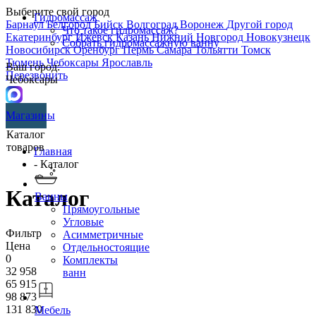
Выберите свой город
Гидромассаж
Барнаул
Белгород
Бийск
Волгоград
Воронеж
Другой город
Что такое гидромассаж?
Екатеринбург
Ижевск
Казань
Нижний Новгород
Новокузнецк
Собрать гидромассажную ванну
Новосибирск
Оренбург
Пермь
Самара
Тольятти
Томск
Тюмень
Чебоксары
Ярославль
Ваш город:
Перезвонить
Чебоксары
Магазины
Каталог
товаров
Главная
- Каталог
Каталог
Ванны
Прямоугольные
Угловые
Фильтр
Асимметричные
Цена
Отдельностоящие
0
Комплекты
32 958
ванн
65 915
98 873
131 830
Мебель