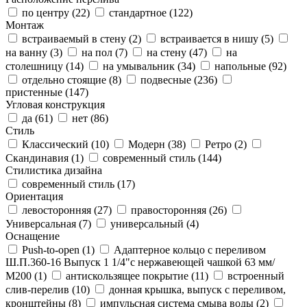
по центру (
22
)
стандартное (
122
)
Монтаж
встраиваемый в стену (
2
)
встраивается в нишу (
5
)
на ванну (
3
)
на пол (
7
)
на стену (
47
)
на
столешницу (
14
)
на умывальник (
34
)
напольные (
92
)
отдельно стоящие (
8
)
подвесные (
236
)
пристенные (
147
)
Угловая конструкция
да (
61
)
нет (
86
)
Стиль
Классический (
10
)
Модерн (
38
)
Ретро (
2
)
Скандинавия (
1
)
современный стиль (
144
)
Стилистика дизайна
современный стиль (
17
)
Ориентация
левосторонняя (
27
)
правосторонняя (
26
)
Универсальная (
7
)
универсальный (
4
)
Оснащение
Push-to-open (
1
)
Адаптерное кольцо с переливом
Ш.П.360-16 Выпуск 1 1/4"с нержавеющей чашкой 63 мм/
М200 (
1
)
антискользящее покрытие (
11
)
встроенный
слив-перелив (
10
)
донная крышка, выпуск с переливом,
кронштейны (
8
)
импульсная система смыва воды (
2
)