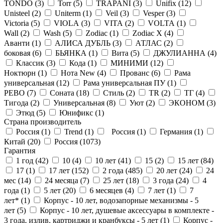
TONDO (
3
)
Torr (
5
)
TRAPANI (
3
)
Unifix (
12
)
Unisteel (
2
)
Uniterm (
1
)
Veil (
3
)
Vesper (
3
)
Victoria (
5
)
VIOLA (
3
)
VITA (
2
)
VOLTA (
1
)
Wall (
2
)
Wash (
5
)
Zodiac (
1
)
Zodiac X (
4
)
Аванти (
1
)
АЛИСА ДУБЛЬ (
3
)
АТЛАС (
2
)
боковая (
6
)
БЬЯНКА (
1
)
Вита (
5
)
ДЖУЛИАННА (
4
)
Классик (
3
)
Кода (
1
)
МИНИМИ (
12
)
Ноктюрн (
1
)
Нота New (
4
)
Прованс (
6
)
Рама
универсальная (
12
)
Рама универсальная ПУ (
1
)
РЕВО (
7
)
Соната (
18
)
Стиль (
2
)
ТR (
2
)
ТГ (
4
)
Тигода (
2
)
Универсальная (
8
)
Уют (
2
)
ЭКОНОМ (
3
)
Этюд (
5
)
Юнификс (
1
)
Страна производитель
Россия (
1
)
Trend (
1
)
Россия (
1
)
Германия (
1
)
Китай (
20
)
Россия (
1073
)
Гарантия
1 год (
42
)
10 (
4
)
10 лет (
41
)
15 (
2
)
15 лет (
84
)
17 (
1
)
17 лет (
152
)
2 года (
485
)
20 лет (
24
)
24
мес (
14
)
24 месяца (
7
)
25 лет (
18
)
3 года (
24
)
4
года (
1
)
5 лет (
20
)
6 месяцев (
4
)
7 лет (
1
)
7
лет* (
1
)
Корпус - 10 лет, водозапорные механизмы - 5
лет (
5
)
Корпус - 10 лет, душевые аксессуары в комплекте -
3 года, излив, картриджи и кранбуксы - 5 лет (
1
)
Корпус -