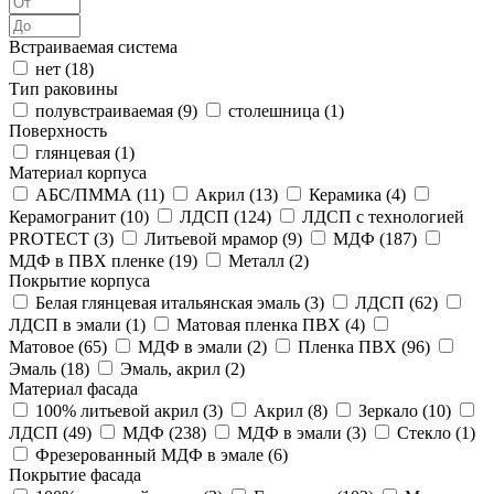
Встраиваемая система
нет (
18
)
Тип раковины
полувстраиваемая (
9
)
столешница (
1
)
Поверхность
глянцевая (
1
)
Материал корпуса
АБС/ПММА (
11
)
Акрил (
13
)
Керамика (
4
)
Керамогранит (
10
)
ЛДСП (
124
)
ЛДСП с технологией
PROTECT (
3
)
Литьевой мрамор (
9
)
МДФ (
187
)
МДФ в ПВХ пленке (
19
)
Металл (
2
)
Покрытие корпуса
Белая глянцевая итальянская эмаль (
3
)
ЛДСП (
62
)
ЛДСП в эмали (
1
)
Матовая пленка ПВХ (
4
)
Матовое (
65
)
МДФ в эмали (
2
)
Пленка ПВХ (
96
)
Эмаль (
18
)
Эмаль, акрил (
2
)
Материал фасада
100% литьевой акрил (
3
)
Акрил (
8
)
Зеркало (
10
)
ЛДСП (
49
)
МДФ (
238
)
МДФ в эмали (
3
)
Стекло (
1
)
Фрезерованный МДФ в эмале (
6
)
Покрытие фасада