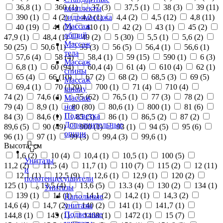
36,8 (
1
)
360 (
1
)
37 (
3
)
37,5 (
1
)
38 (
3
)
39 (
11
)
комплекты
390 (
1
)
4 (
2
)
4,2 (
1
)
4,4 (
2
)
4,5 (
12
)
4,8 (
11
)
гидромассажа
Массаж
40 (
19
)
41 (
2
)
410 (
1
)
42 (
2
)
43 (
1
)
45 (
2
)
общий
47,9 (
1
)
48,4 (
1
)
49 (
2
)
5 (
30
)
5,5 (
1
)
5,6 (
2
)
Массаж
50 (
25
)
50,6 (
1
)
55 (
3
)
56 (
5
)
56,4 (
1
)
56,6 (
1
)
тела
57,6 (
4
)
58 (
4
)
58,4 (
1
)
59 (
15
)
590 (
1
)
6 (
3
)
Массаж
6,8 (
1
)
60 (
94
)
60,4 (
4
)
61 (
4
)
610 (
4
)
62 (
1
)
спины
65 (
4
)
66 (
10
)
67 (
2
)
68 (
2
)
68,5 (
3
)
69 (
5
)
Массаж
69,4 (
1
)
70 (
120
)
700 (
1
)
71 (
4
)
710 (
4
)
шиацу
74 (
2
)
74,6 (
4
)
75 (
62
)
76,5 (
1
)
77 (
3
)
78 (
2
)
Массаж
79 (
4
)
8,9 (
1
)
80 (
80
)
80,6 (
1
)
800 (
1
)
81 (
6
)
ног
Подсветка
84 (
3
)
84,6 (
1
)
85 (
3
)
86 (
1
)
86,5 (
2
)
87 (
2
)
Дополнительные
89,6 (
5
)
90 (
49
)
900 (
1
)
93 (
1
)
94 (
5
)
95 (
6
)
опции
96 (
1
)
97 (
1
)
99 (
3
)
99,4 (
3
)
99,6 (
1
)
Высота, см
1,6 (
2
)
10 (
4
)
10,4 (
1
)
10,5 (
1
)
100 (
5
)
Унитазы
11,2 (
2
)
11,5 (
4
)
11,7 (
1
)
110 (
7
)
115 (
2
)
12 (
11
)
и
12,1 (
1
)
12,5 (
9
)
12,6 (
1
)
12,9 (
1
)
120 (
2
)
полотенцесушители
125 (
1
)
13,5 (
4
)
13,6 (
5
)
13.3 (
4
)
130 (
2
)
134 (
1
)
Унитазы
139 (
1
)
14 (
1
)
14,1 (
2
)
14,2 (
1
)
14,3 (
2
)
Напольные
14,6 (
4
)
14,7 (
2
)
140 (
2
)
141 (
1
)
141,7 (
1
)
унитазы
Подвесные
144,8 (
1
)
145 (
1
)
1468 (
1
)
1472 (
1
)
15 (
7
)