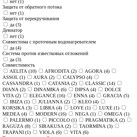
нет (
1
)
Защита от обратного потока
нет (
1
)
Защита от перекручивания
да (
3
)
Девиатор
нет (
1
)
Совместима с проточным водонагревателем
да (
4
)
Система против известковых отложений
да (
3
)
Совместимость
AELITA (
10
)
AFRODITA (
2
)
AGORA (
4
)
ASSOL (
1
)
AURA (
2
)
CALYPSO (
4
)
CASSANDRA (
1
)
CATANIA (
2
)
CLASSIC (
14
)
DIANA (
2
)
DINAMIKA (
6
)
DIPSA (
4
)
DOLCE
VITA (
2
)
ELEGANCE (
16
)
ENNA (
4
)
GRACIA (
5
)
IBIZA (
1
)
JULIANNA (
2
)
KLEO (
4
)
KORSIKA (
3
)
LIBRA (
4
)
LOVE (
1
)
LUXE (
1
)
MEDEA (
4
)
MODERN (
16
)
NEGA (
1
)
OMEGA (
1
)
PALERMO (
1
)
PICCOLO (
1
)
PRAGMATIKA (
2
)
RAGUZA (
8
)
SIRAKUSA (
2
)
TAORMINA (
3
)
TRAPANI (
1
)
VIOLA (
6
)
VITA (
6
)