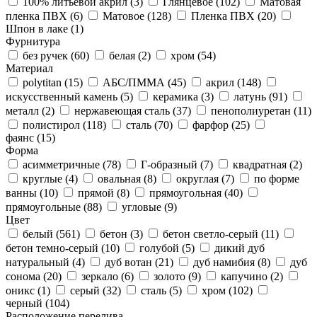
100% литьевой акрил (
3
)
Глянцевое (
102
)
Матовая
пленка ПВХ (
6
)
Матовое (
128
)
Пленка ПВХ (
20
)
Шпон в лаке (
1
)
Фурнитура
без ручек (
60
)
белая (
2
)
хром (
54
)
Материал
polytitan (
15
)
АБС/ПММА (
45
)
акрил (
148
)
искусственный камень (
5
)
керамика (
3
)
латунь (
91
)
металл (
2
)
нержавеющая сталь (
37
)
пенополиуретан (
11
)
полистирол (
118
)
сталь (
70
)
фарфор (
25
)
фаянс (
15
)
Форма
асимметричные (
78
)
Г-образный (
7
)
квадратная (
2
)
круглые (
4
)
овальная (
8
)
округлая (
7
)
по форме
ванны (
10
)
прямой (
8
)
прямоугольная (
40
)
прямоугольные (
88
)
угловые (
9
)
Цвет
белый (
561
)
бетон (
3
)
бетон светло-серый (
11
)
бетон темно-серый (
10
)
голубой (
5
)
дикий дуб
натуральный (
4
)
дуб вотан (
21
)
дуб намибия (
8
)
дуб
сонома (
20
)
зеркало (
6
)
золото (
9
)
капучино (
2
)
оникс (
1
)
серый (
32
)
сталь (
5
)
хром (
102
)
черный (
104
)
Расположение перелива