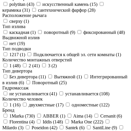
polytitan (
43
)
искусственный камень (
15
)
керамика (
31
)
сантехнический фарфор (
28
)
Расположение рычага
сверху (
1
)
Тип излива
каскадная (
1
)
поворотный (
9
)
фиксированный (
48
)
Выдвижной излив
нет (
19
)
Тип подводки
1217 (
1
)
Подключается к общей эл. сети комнаты (
1
)
Количество монтажных отверстий
1 (
48
)
2 (
41
)
3 (
2
)
Тип дивертора
Без дивертора (
11
)
Вытяжной (
1
)
Интегрированный
в излив (
6
)
Поворотный (
25
)
Гидромассаж
не устанавливается (
41
)
устанавливается (
108
)
Количество человек
1 (
16
)
двухместные (
17
)
одноместные (
122
)
Бренд
1Marka (
730
)
ABBER (
1
)
Aima (
14
)
Cersanit (
6
)
Florentina (
4
)
Iddis (
148
)
Marka One (
222
)
Milardo (
3
)
Poseidon (
42
)
Santek (
6
)
SantiLine (
9
)