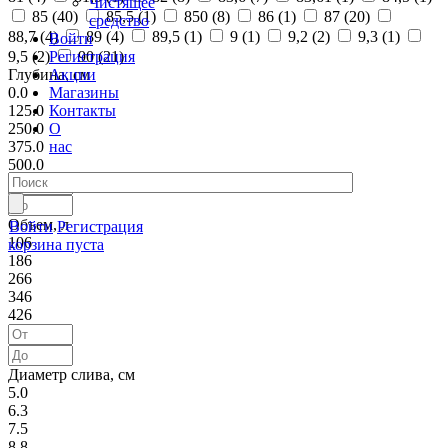
Чистящее
85 (
40
)
85,5 (
1
)
850 (
8
)
86 (
1
)
87 (
20
)
средство
88,7 (
4
)
89 (
4
)
89,5 (
1
)
9 (
1
)
9,2 (
2
)
9,3 (
1
)
Войти
Регистрация
9,5 (
2
)
90 (
21
)
Акции
Глубина, см
Магазины
0.0
Контакты
125.0
О
250.0
нас
375.0
500.0
Объем, л
Войти
Регистрация
106
корзина пуста
186
266
346
426
Диаметр слива, см
5.0
6.3
7.5
8.8