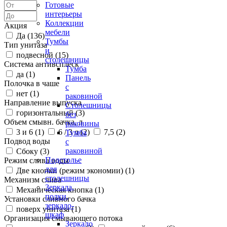
Готовые
интерьеры
Коллекции
Акция
мебели
Да (
136
)
Тумбы
Тип унитаза
и
подвесной (
15
)
столешницы
Система антивсплеск
Тумба
да (
1
)
Панель
Полочка в чаше
с
нет (
1
)
раковиной
Направление выпуска
Столешницы
горизонтальный (
3
)
без
Объем смывн. бачка, л
раковины
3 и 6 (
1
)
6 / 3 л (
2
)
7,5 (
2
)
Тумба
Подвод воды
с
раковиной
Сбоку (
3
)
Подстолье
Режим слива воды
для
Две кнопки (режим экономии) (
1
)
столешницы
Механизм слива
Зеркала,
Механическая кнопка (
1
)
полки,
Установки сливного бачка
зеркало-
поверх унитаза (
1
)
шкаф
Организация смывающего потока
Зеркало