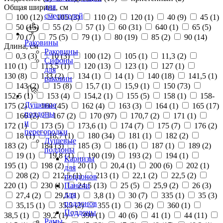
для
Общая ширина, см
смесителей
100 (
12
)
105 (
3
)
110 (
2
)
120 (
1
)
40 (
9
)
45 (
1
)
50 (
15
)
55 (
2
)
57 (
1
)
60 (
31
)
640 (
1
)
65 (
5
)
70 (
7
)
75 (
5
)
79 (
1
)
80 (
19
)
85 (
2
)
90 (
14
)
Раковины
Длина, см
Раковины
0,3 (
3
)
10 (
3
)
100 (
12
)
105 (
1
)
11,3 (
2
)
Сифоны
110 (
1
)
113,5 (
1
)
120 (
13
)
123 (
1
)
127 (
1
)
для
130 (
8
)
133 (
2
)
134 (
1
)
14 (
1
)
140 (
18
)
141,5 (
1
)
раковин
143 (
2
)
15 (
8
)
15,7 (
1
)
15,9 (
1
)
150 (
73
)
152,5 (
1
)
153 (
4
)
154,2 (
1
)
155 (
5
)
158 (
1
)
158-
Душевые
175 (
2
)
160 (
45
)
162 (
4
)
163 (
3
)
164 (
1
)
165 (
17
)
поддоны
166 (
2
)
167 (
2
)
170 (
97
)
170,7 (
2
)
171 (
1
)
и
172 (
1
)
173 (
5
)
173,6 (
1
)
174 (
7
)
175 (
7
)
176 (
2
)
перегородки
18 (
1
)
18,7 (
1
)
180 (
34
)
181 (
1
)
182 (
2
)
Душевые
183 (
2
)
184 (
3
)
185 (
3
)
186 (
1
)
187 (
1
)
189 (
2
)
поддоны
19 (
1
)
19,8 (
1
)
190 (
19
)
193 (
2
)
194 (
1
)
Карнизы
195 (
1
)
198 (
2
)
20 (
1
)
20,4 (
1
)
200 (
6
)
202 (
1
)
для
208 (
2
)
212,5 (
1
)
213 (
1
)
22,1 (
2
)
22,5 (
2
)
поддонов
220 (
1
)
230 (
1
)
24,5 (
13
)
25 (
5
)
25,9 (
2
)
26 (
3
)
Панели
для
27,4 (
2
)
29,5 (
1
)
3,8 (
1
)
30 (
7
)
335 (
1
)
35 (
3
)
поддонов
35,15 (
1
)
35,5 (
2
)
355 (
1
)
36 (
2
)
360 (
1
)
Поддоны
38,5 (
1
)
39,2 (
1
)
390 (
1
)
40 (
6
)
41 (
1
)
44 (
11
)
Рамы