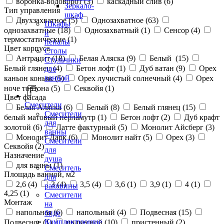
воронка-водоворот (
3
)
каскадный слив (
6
)
Зеркало-
Тип управления
шкаф
Двухзахватное (
5
)
Однозахватное (
63
)
Шкафы
однозахватные (
18
)
Однозахватный (
1
)
Сенсор (
4
)
и
термостатические (
1
)
пеналы
Цвет корпуса
Столы
Антрацит (
18
)
Белая Аляска (
9
)
Белый (
15
)
Стульчики
Белый глянец (
4
)
Бетон лофт (
1
)
Дуб ватан (
9
)
Орех
для
ванной
каньон коньяк (
5
)
Орех лучистый солнечный (
4
)
Орех
ноче тортона (
5
)
Секвойя (
1
)
Цвет фасада
Смесители
Белая Аляска (
6
)
Белый (
8
)
Белый глянец (
15
)
Смесители
белый матовый перламутр (
1
)
Бетон лофт (
2
)
Дуб крафт
для
золотой (
6
)
Латте фактурный (
5
)
Монолит Айсберг (
3
)
ванны
Монолит Дарк (
6
)
Монолит найт (
5
)
Орех (
3
)
Смесители
Секвойя (
2
)
для
Назначение
душа
для ванны (
1
)
Смеситель
Площадь ванной, м2
для
2,6 (
4
)
3 (
4
)
3,5 (
4
)
3,6 (
1
)
3,9 (
1
)
4 (
1
)
раковины
4,25 (
1
)
Смесители
Монтаж
на
напольная (
6
)
напольный (
4
)
Подвесная (
15
)
биде
Комплектующие
Подвесное (
1
)
подвесной (
10
)
пристенный (
2
)