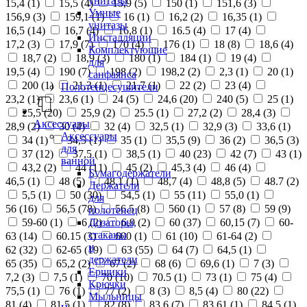
унитазы
15,4 (
1
)
15,5 (
4
)
15,9 (
5
)
150 (
1
)
151,6 (
3
)
Умные
156,9 (
3
)
159,1 (
1
)
16 (
1
)
16,2 (
2
)
16,35 (
1
)
унитазы
16,5 (
14
)
16,7 (
4
)
16,8 (
1
)
16.5 (
4
)
17 (
4
)
Инсталляции
17,2 (
3
)
17,9 (
7
)
170 (
4
)
176 (
1
)
18 (
8
)
18,6 (
4
)
Комплектующие
18,7 (
2
)
18,9 (
3
)
180 (
1
)
184 (
1
)
19 (
4
)
для
19,5 (
4
)
190 (
7
)
198 (
2
)
198,2 (
2
)
2,3 (
1
)
20 (
1
)
санфаянса
200 (
1
)
21,3 (
1
)
21,7 (
1
)
22 (
2
)
23 (
4
)
Полотенцесушители
23,2 (
1
)
23,6 (
1
)
24 (
5
)
24,6 (
20
)
240 (
5
)
25 (
1
)
25,5 (
20
)
25,9 (
2
)
25.5 (
1
)
27,2 (
2
)
28,4 (
3
)
Аксессуары
28,9 (
2
)
30 (
4
)
32 (
4
)
32,5 (
1
)
32,9 (
3
)
33,6 (
1
)
Аксессуары
34 (
1
)
34,5 (
1
)
35 (
1
)
35,5 (
9
)
36 (
2
)
36,5 (
3
)
для
37 (
12
)
37,5 (
1
)
38,5 (
1
)
40 (
23
)
42 (
7
)
43 (
1
)
ванной
43,2 (
2
)
44 (
11
)
45 (
2
)
45,3 (
4
)
46 (
4
)
Бумагодержатели
46,5 (
1
)
48 (
5
)
48,1 (
1
)
48,7 (
4
)
48,8 (
5
)
48.7 (
2
)
Держатели
5,5 (
1
)
50 (
30
)
54,5 (
1
)
55 (
11
)
55,0 (
1
)
для
56 (
16
)
56,5 (
78
)
56.5 (
8
)
560 (
1
)
57 (
8
)
59 (
9
)
полотенец
Дозаторы,
59-60 (
1
)
6 (
2
)
6,9 (
2
)
60 (
37
)
60,15 (
7
)
60-
стаканы
63 (
14
)
60.15 (
3
)
600 (
1
)
61 (
10
)
61-64 (
2
)
и
62 (
32
)
62-65 (
19
)
63 (
55
)
64 (
7
)
64,5 (
1
)
держатели
65 (
35
)
65,2 (
2
)
67 (
2
)
68 (
6
)
69,6 (
1
)
7 (
3
)
Ершики
7,2 (
3
)
7,5 (
1
)
70 (
10
)
70.5 (
1
)
73 (
1
)
75 (
4
)
Крючки
75,5 (
1
)
76 (
1
)
77 (
2
)
8 (
3
)
8,5 (
4
)
80 (
22
)
Мыльницы
81 (
4
)
81,5 (
1
)
82 (
8
)
83,6 (
7
)
83,61 (
1
)
84,5 (
1
)