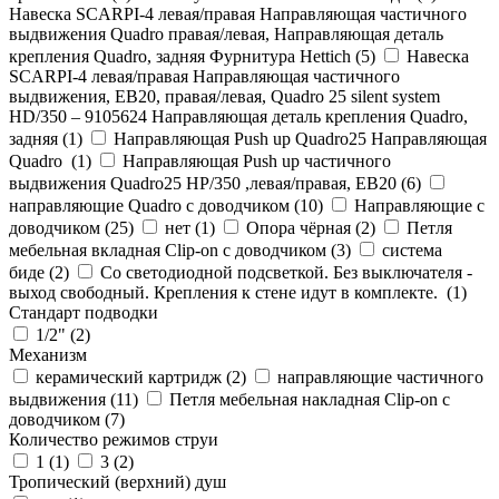
Навеска SCARPI-4 левая/правая Направляющая частичного
выдвижения Quadro правая/левая, Направляющая деталь
крепления Quadro, задняя Фурнитура Hettich (
5
)
Навеска
SCARPI-4 левая/правая Направляющая частичного
выдвижения, ЕВ20, правая/левая, Quadro 25 silent system
HD/350 – 9105624 Направляющая деталь крепления Quadro,
задняя (
1
)
Направляющая Push up Quadro25 Направляющая
Quadro (
1
)
Направляющая Push up частичного
выдвижения Quadro25 НР/350 ,левая/правая, ЕВ20 (
6
)
направляющие Quadro с доводчиком (
10
)
Направляющие с
доводчиком (
25
)
нет (
1
)
Опора чёрная (
2
)
Петля
мебельная вкладная Clip-on с доводчиком (
3
)
система
биде (
2
)
Со светодиодной подсветкой. Без выключателя -
выход свободный. Крепления к стене идут в комплекте. (
1
)
Стандарт подводки
1/2" (
2
)
Механизм
керамический картридж (
2
)
направляющие частичного
выдвижения (
11
)
Петля мебельная накладная Clip-on с
доводчиком (
7
)
Количество режимов струи
1 (
1
)
3 (
2
)
Тропический (верхний) душ