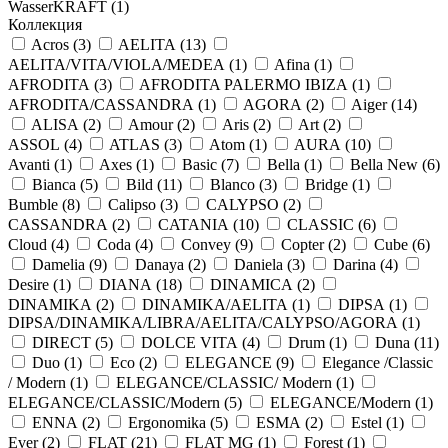
WasserKRAFT (
1
)
Коллекция
Acros (
3
)
AELITA (
13
)
AELITA/VITA/VIOLA/MEDEA (
1
)
Afina (
1
)
AFRODITA (
3
)
AFRODITA PALERMO IBIZA (
1
)
AFRODITA/CASSANDRA (
1
)
AGORA (
2
)
Aiger (
14
)
ALISA (
2
)
Amour (
2
)
Aris (
2
)
Art (
2
)
ASSOL (
4
)
ATLAS (
3
)
Atom (
1
)
AURA (
10
)
Avanti (
1
)
Axes (
1
)
Basic (
7
)
Bella (
1
)
Bella New (
6
)
Bianca (
5
)
Bild (
11
)
Blanco (
3
)
Bridge (
1
)
Bumble (
8
)
Calipso (
3
)
CALYPSO (
2
)
CASSANDRA (
2
)
CATANIA (
10
)
CLASSIC (
6
)
Cloud (
4
)
Coda (
4
)
Convey (
9
)
Copter (
2
)
Cube (
6
)
Damelia (
9
)
Danaya (
2
)
Daniela (
3
)
Darina (
4
)
Desire (
1
)
DIANA (
18
)
DINAMICA (
2
)
DINAMIKA (
2
)
DINAMIKA/AELITA (
1
)
DIPSA (
1
)
DIPSA/DINAMIKA/LIBRA/AELITA/CALYPSO/AGORA (
1
)
DIRECT (
5
)
DOLCE VITA (
4
)
Drum (
1
)
Duna (
11
)
Duo (
1
)
Eco (
2
)
ELEGANCE (
9
)
Elegance /Classic
/ Modern (
1
)
ELEGANCE/CLASSIC/ Modern (
1
)
ELEGANCE/CLASSIC/Modern (
5
)
ELEGANCE/Modern (
1
)
ENNA (
2
)
Ergonomika (
5
)
ESMA (
2
)
Estel (
1
)
Ever (
2
)
FLAT (
21
)
FLAT MG (
1
)
Forest (
1
)