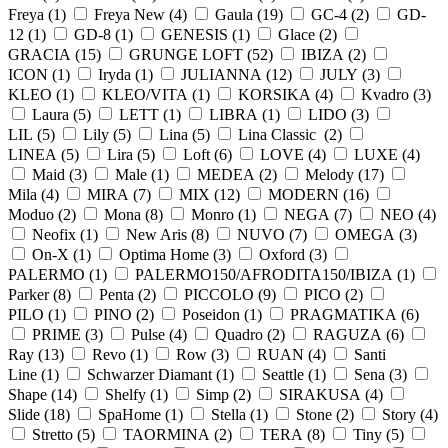
Freya (
1
)
Freya New (
4
)
Gaula (
19
)
GC-4 (
2
)
GD-
12 (
1
)
GD-8 (
1
)
GENESIS (
1
)
Glace (
2
)
GRACIA (
15
)
GRUNGE LOFT (
52
)
IBIZA (
2
)
ICON (
1
)
Iryda (
1
)
JULIANNA (
12
)
JULY (
3
)
KLEO (
1
)
KLEO/VITA (
1
)
KORSIKA (
4
)
Kvadro (
3
)
Laura (
5
)
LETT (
1
)
LIBRA (
1
)
LIDO (
3
)
LIL (
5
)
Lily (
5
)
Lina (
5
)
Lina Classic (
2
)
LINEA (
5
)
Lira (
5
)
Loft (
6
)
LOVE (
4
)
LUXE (
4
)
Maid (
3
)
Male (
1
)
MEDEA (
2
)
Melody (
17
)
Mila (
4
)
MIRA (
7
)
MIX (
12
)
MODERN (
16
)
Moduo (
2
)
Mona (
8
)
Monro (
1
)
NEGA (
7
)
NEO (
4
)
Neofix (
1
)
New Aris (
8
)
NUVO (
7
)
OMEGA (
3
)
On-X (
1
)
Optima Home (
3
)
Oxford (
3
)
PALERMO (
1
)
PALERMO150/AFRODITA150/IBIZA (
1
)
Parker (
8
)
Penta (
2
)
PICCOLO (
9
)
PICO (
2
)
PILO (
1
)
PINO (
2
)
Poseidon (
1
)
PRAGMATIKA (
6
)
PRIME (
3
)
Pulse (
4
)
Quadro (
2
)
RAGUZA (
6
)
Ray (
13
)
Revo (
1
)
Row (
3
)
RUAN (
4
)
Santi
Line (
1
)
Schwarzer Diamant (
1
)
Seattle (
1
)
Sena (
3
)
Shape (
14
)
Shelfy (
1
)
Simp (
2
)
SIRAKUSA (
4
)
Slide (
18
)
SpaHome (
1
)
Stella (
1
)
Stone (
2
)
Story (
4
)
Stretto (
5
)
TAORMINA (
2
)
TERA (
8
)
Tiny (
5
)