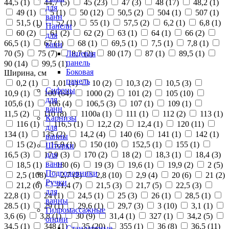
44,5 (
1
)
44,7 (
5
)
45 (
23
)
47 (
3
)
48 (
17
)
48,2 (
1
)
для
49 (
1
)
5 (
1
)
50 (
12
)
50,5 (
2
)
504 (
1
)
507 (
1
)
ванн
51,5 (
1
)
52 (
1
)
55 (
1
)
57,5 (
2
)
6,2 (
1
)
6,8 (
1
)
Панели
60 (
2
)
61 (
2
)
62 (
2
)
63 (
1
)
64 (
1
)
66 (
2
)
для
66,5 (
1
)
67 (
1
)
68 (
1
)
69,5 (
1
)
7,5 (
1
)
7,8 (
1
)
ванн
70 (
5
)
75 (
7
)
8,7 (
2
)
80 (
17
)
87 (
1
)
89,5 (
1
)
Лицевая
панель
90 (
14
)
99,5 (
1
)
Боковая
Ширина, см
панель
0,2 (
1
)
1,01 (
1
)
10 (
2
)
10,3 (
2
)
10,5 (
3
)
Сифоны
10,9 (
1
)
100 (
64
)
1000 (
2
)
101 (
2
)
105 (
10
)
для
105,6 (
1
)
106 (
4
)
106,5 (
3
)
107 (
1
)
109 (
1
)
ванн
11,5 (
2
)
110 (
8
)
1100а (
1
)
111 (
1
)
112 (
2
)
113 (
1
)
Карнизы
116 (
1
)
116,5 (
1
)
12,2 (
2
)
12,4 (
1
)
120 (
11
)
для
134 (
1
)
135 (
2
)
14,2 (
4
)
140 (
6
)
141 (
1
)
142 (
1
)
ванны
15 (
2
)
15,9 (
1
)
150 (
10
)
152,5 (
1
)
155 (
1
)
Шторки
16,5 (
3
)
17,9 (
3
)
170 (
2
)
18 (
2
)
18,3 (
1
)
18,4 (
3
)
для
ванн
18,5 (
1
)
180 (
6
)
19 (
3
)
19,6 (
1
)
19,9 (
2
)
2 (
5
)
Подголовники
2,5 (
108
)
2,7 (
2
)
2,8 (
10
)
2,9 (
4
)
20 (
6
)
21 (
2
)
Ручки
21,2 (
6
)
21,4 (
7
)
21,5 (
3
)
21,7 (
5
)
22,5 (
3
)
для
22,8 (
1
)
24 (
1
)
24,5 (
1
)
25 (
3
)
26 (
1
)
28,5 (
1
)
ванны
28.5 (
1
)
29 (
1
)
29,6 (
1
)
29,7 (
3
)
3 (
10
)
3,1 (
1
)
Гидромассажные
3,6 (
6
)
3,8 (
1
)
30 (
9
)
31,4 (
1
)
327 (
1
)
34,2 (
5
)
опции
34,5 (
1
)
348 (
1
)
35 (
20
)
355 (
1
)
36 (
8
)
36,5 (
11
)
Стандартные