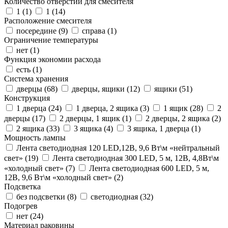
Количество отверстий для смесителя
1 (
1
)
1 (
14
)
Расположение смесителя
посередине (
9
)
справа (
1
)
Ограничение температуры
нет (
1
)
Функция экономии расхода
есть (
1
)
Система хранения
дверцы (
68
)
дверцы, ящики (
12
)
ящики (
51
)
Конструкция
1 дверца (
24
)
1 дверца, 2 ящика (
3
)
1 ящик (
28
)
2
дверцы (
17
)
2 дверцы, 1 ящик (
1
)
2 дверцы, 2 ящика (
2
)
2 ящика (
33
)
3 ящика (
4
)
3 ящика, 1 дверца (
1
)
Мощность лампы
Лента светодиодная 120 LED,12В, 9,6 Вт\м «нейтральный
свет» (
19
)
Лента светодиодная 300 LED, 5 м, 12В, 4,8Вт\м
«холодный свет» (
7
)
Лента светодиодная 600 LED, 5 м,
12В, 9,6 Вт\м «холодный свет» (
2
)
Подсветка
без подсветки (
8
)
светодиодная (
32
)
Подогрев
нет (
24
)
Материал раковины