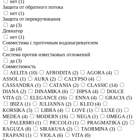
нет (
1
)
Защита от обратного потока
нет (
1
)
Защита от перекручивания
да (
3
)
Девиатор
нет (
1
)
Совместима с проточным водонагревателем
да (
4
)
Система против известковых отложений
да (
3
)
Совместимость
AELITA (
10
)
AFRODITA (
2
)
AGORA (
4
)
ASSOL (
1
)
AURA (
2
)
CALYPSO (
4
)
CASSANDRA (
1
)
CATANIA (
2
)
CLASSIC (
14
)
DIANA (
2
)
DINAMIKA (
6
)
DIPSA (
4
)
DOLCE
VITA (
2
)
ELEGANCE (
16
)
ENNA (
4
)
GRACIA (
5
)
IBIZA (
1
)
JULIANNA (
2
)
KLEO (
4
)
KORSIKA (
3
)
LIBRA (
4
)
LOVE (
1
)
LUXE (
1
)
MEDEA (
4
)
MODERN (
16
)
NEGA (
1
)
OMEGA (
1
)
PALERMO (
1
)
PICCOLO (
1
)
PRAGMATIKA (
2
)
RAGUZA (
8
)
SIRAKUSA (
2
)
TAORMINA (
3
)
TRAPANI (
1
)
VIOLA (
6
)
VITA (
6
)