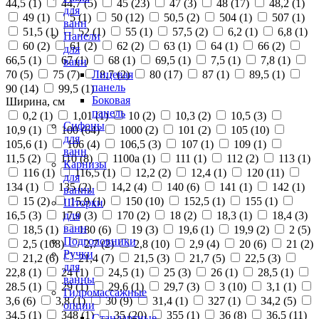
44,5 (
1
)
44,7 (
5
)
45 (
23
)
47 (
3
)
48 (
17
)
48,2 (
1
)
для
49 (
1
)
5 (
1
)
50 (
12
)
50,5 (
2
)
504 (
1
)
507 (
1
)
ванн
51,5 (
1
)
52 (
1
)
55 (
1
)
57,5 (
2
)
6,2 (
1
)
6,8 (
1
)
Панели
60 (
2
)
61 (
2
)
62 (
2
)
63 (
1
)
64 (
1
)
66 (
2
)
для
66,5 (
1
)
67 (
1
)
68 (
1
)
69,5 (
1
)
7,5 (
1
)
7,8 (
1
)
ванн
70 (
5
)
75 (
7
)
8,7 (
2
)
80 (
17
)
87 (
1
)
89,5 (
1
)
Лицевая
панель
90 (
14
)
99,5 (
1
)
Боковая
Ширина, см
панель
0,2 (
1
)
1,01 (
1
)
10 (
2
)
10,3 (
2
)
10,5 (
3
)
Сифоны
10,9 (
1
)
100 (
64
)
1000 (
2
)
101 (
2
)
105 (
10
)
для
105,6 (
1
)
106 (
4
)
106,5 (
3
)
107 (
1
)
109 (
1
)
ванн
11,5 (
2
)
110 (
8
)
1100а (
1
)
111 (
1
)
112 (
2
)
113 (
1
)
Карнизы
116 (
1
)
116,5 (
1
)
12,2 (
2
)
12,4 (
1
)
120 (
11
)
для
134 (
1
)
135 (
2
)
14,2 (
4
)
140 (
6
)
141 (
1
)
142 (
1
)
ванны
15 (
2
)
15,9 (
1
)
150 (
10
)
152,5 (
1
)
155 (
1
)
Шторки
16,5 (
3
)
17,9 (
3
)
170 (
2
)
18 (
2
)
18,3 (
1
)
18,4 (
3
)
для
ванн
18,5 (
1
)
180 (
6
)
19 (
3
)
19,6 (
1
)
19,9 (
2
)
2 (
5
)
Подголовники
2,5 (
108
)
2,7 (
2
)
2,8 (
10
)
2,9 (
4
)
20 (
6
)
21 (
2
)
Ручки
21,2 (
6
)
21,4 (
7
)
21,5 (
3
)
21,7 (
5
)
22,5 (
3
)
для
22,8 (
1
)
24 (
1
)
24,5 (
1
)
25 (
3
)
26 (
1
)
28,5 (
1
)
ванны
28.5 (
1
)
29 (
1
)
29,6 (
1
)
29,7 (
3
)
3 (
10
)
3,1 (
1
)
Гидромассажные
3,6 (
6
)
3,8 (
1
)
30 (
9
)
31,4 (
1
)
327 (
1
)
34,2 (
5
)
опции
34,5 (
1
)
348 (
1
)
35 (
20
)
355 (
1
)
36 (
8
)
36,5 (
11
)
Стандартные