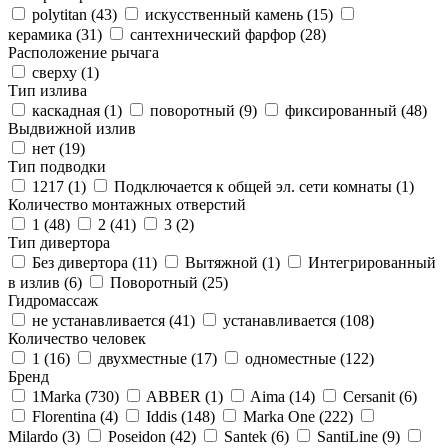
polytitan (
43
)
искусственный камень (
15
)
керамика (
31
)
сантехнический фарфор (
28
)
Расположение рычага
сверху (
1
)
Тип излива
каскадная (
1
)
поворотный (
9
)
фиксированный (
48
)
Выдвижной излив
нет (
19
)
Тип подводки
1217 (
1
)
Подключается к общей эл. сети комнаты (
1
)
Количество монтажных отверстий
1 (
48
)
2 (
41
)
3 (
2
)
Тип дивертора
Без дивертора (
11
)
Вытяжной (
1
)
Интегрированный
в излив (
6
)
Поворотный (
25
)
Гидромассаж
не устанавливается (
41
)
устанавливается (
108
)
Количество человек
1 (
16
)
двухместные (
17
)
одноместные (
122
)
Бренд
1Marka (
730
)
ABBER (
1
)
Aima (
14
)
Cersanit (
6
)
Florentina (
4
)
Iddis (
148
)
Marka One (
222
)
Milardo (
3
)
Poseidon (
42
)
Santek (
6
)
SantiLine (
9
)