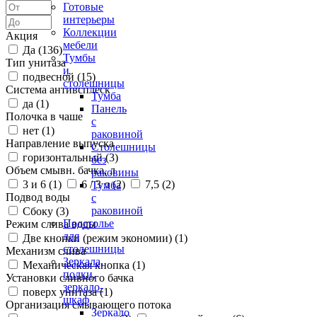
Готовые
интерьеры
Коллекции
Акция
мебели
Да (
136
)
Тумбы
Тип унитаза
и
подвесной (
15
)
столешницы
Система антивсплеск
Тумба
да (
1
)
Панель
Полочка в чаше
с
нет (
1
)
раковиной
Направление выпуска
Столешницы
горизонтальный (
3
)
без
Объем смывн. бачка, л
раковины
3 и 6 (
1
)
6 / 3 л (
2
)
7,5 (
2
)
Тумба
Подвод воды
с
раковиной
Сбоку (
3
)
Подстолье
Режим слива воды
для
Две кнопки (режим экономии) (
1
)
столешницы
Механизм слива
Зеркала,
Механическая кнопка (
1
)
полки,
Установки сливного бачка
зеркало-
поверх унитаза (
1
)
шкаф
Организация смывающего потока
Зеркало