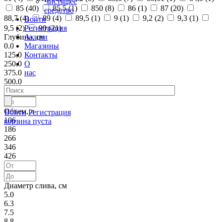
Чистящее
85 (
40
)
85,5 (
1
)
850 (
8
)
86 (
1
)
87 (
20
)
средство
88,7 (
4
)
89 (
4
)
89,5 (
1
)
9 (
1
)
9,2 (
2
)
9,3 (
1
)
Войти
Регистрация
9,5 (
2
)
90 (
21
)
Акции
Глубина, см
Магазины
0.0
Контакты
125.0
О
250.0
нас
375.0
500.0
Объем, л
Войти
Регистрация
106
корзина пуста
186
266
346
426
Диаметр слива, см
5.0
6.3
7.5
8.8