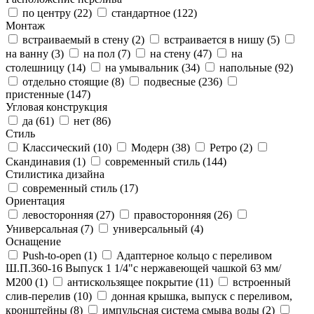
по центру (
22
)
стандартное (
122
)
Монтаж
встраиваемый в стену (
2
)
встраивается в нишу (
5
)
на ванну (
3
)
на пол (
7
)
на стену (
47
)
на
столешницу (
14
)
на умывальник (
34
)
напольные (
92
)
отдельно стоящие (
8
)
подвесные (
236
)
пристенные (
147
)
Угловая конструкция
да (
61
)
нет (
86
)
Стиль
Классический (
10
)
Модерн (
38
)
Ретро (
2
)
Скандинавия (
1
)
современный стиль (
144
)
Стилистика дизайна
современный стиль (
17
)
Ориентация
левосторонняя (
27
)
правосторонняя (
26
)
Универсальная (
7
)
универсальный (
4
)
Оснащение
Push-to-open (
1
)
Адаптерное кольцо с переливом
Ш.П.360-16 Выпуск 1 1/4"с нержавеющей чашкой 63 мм/
М200 (
1
)
антискользящее покрытие (
11
)
встроенный
слив-перелив (
10
)
донная крышка, выпуск с переливом,
кронштейны (
8
)
импульсная система смыва воды (
2
)