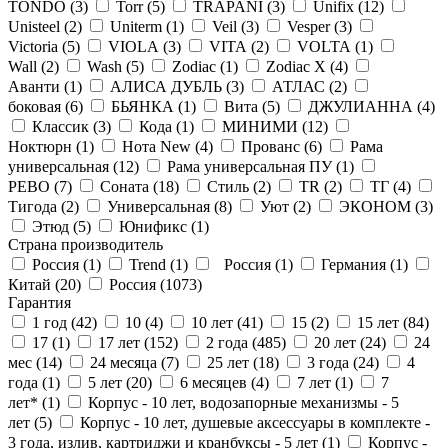
TONDO (
3
)
Torr (
5
)
TRAPANI (
3
)
Unifix (
12
)
Unisteel (
2
)
Uniterm (
1
)
Veil (
3
)
Vesper (
3
)
Victoria (
5
)
VIOLA (
3
)
VITA (
2
)
VOLTA (
1
)
Wall (
2
)
Wash (
5
)
Zodiac (
1
)
Zodiac X (
4
)
Аванти (
1
)
АЛИСА ДУБЛЬ (
3
)
АТЛАС (
2
)
боковая (
6
)
БЬЯНКА (
1
)
Вита (
5
)
ДЖУЛИАННА (
4
)
Классик (
3
)
Кода (
1
)
МИНИМИ (
12
)
Ноктюрн (
1
)
Нота New (
4
)
Прованс (
6
)
Рама
универсальная (
12
)
Рама универсальная ПУ (
1
)
РЕВО (
7
)
Соната (
18
)
Стиль (
2
)
ТR (
2
)
ТГ (
4
)
Тигода (
2
)
Универсальная (
8
)
Уют (
2
)
ЭКОНОМ (
3
)
Этюд (
5
)
Юнификс (
1
)
Страна производитель
Россия (
1
)
Trend (
1
)
Россия (
1
)
Германия (
1
)
Китай (
20
)
Россия (
1073
)
Гарантия
1 год (
42
)
10 (
4
)
10 лет (
41
)
15 (
2
)
15 лет (
84
)
17 (
1
)
17 лет (
152
)
2 года (
485
)
20 лет (
24
)
24
мес (
14
)
24 месяца (
7
)
25 лет (
18
)
3 года (
24
)
4
года (
1
)
5 лет (
20
)
6 месяцев (
4
)
7 лет (
1
)
7
лет* (
1
)
Корпус - 10 лет, водозапорные механизмы - 5
лет (
5
)
Корпус - 10 лет, душевые аксессуары в комплекте -
3 года, излив, картриджи и кранбуксы - 5 лет (
1
)
Корпус -