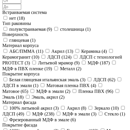
Встраиваемая система
нет (
18
)
Тип раковины
полувстраиваемая (
9
)
столешница (
1
)
Поверхность
глянцевая (
1
)
Материал корпуса
АБС/ПММА (
11
)
Акрил (
13
)
Керамика (
4
)
Керамогранит (
10
)
ЛДСП (
124
)
ЛДСП с технологией
PROTECT (
3
)
Литьевой мрамор (
9
)
МДФ (
187
)
МДФ в ПВХ пленке (
19
)
Металл (
2
)
Покрытие корпуса
Белая глянцевая итальянская эмаль (
3
)
ЛДСП (
62
)
ЛДСП в эмали (
1
)
Матовая пленка ПВХ (
4
)
Матовое (
65
)
МДФ в эмали (
2
)
Пленка ПВХ (
96
)
Эмаль (
18
)
Эмаль, акрил (
2
)
Материал фасада
100% литьевой акрил (
3
)
Акрил (
8
)
Зеркало (
10
)
ЛДСП (
49
)
МДФ (
238
)
МДФ в эмали (
3
)
Стекло (
1
)
Фрезерованный МДФ в эмале (
6
)
Покрытие фасада