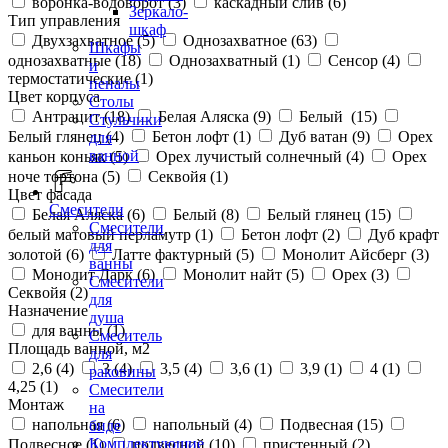
воронка-водоворот (
3
)
каскадный слив (
6
)
Зеркало-
Тип управления
шкаф
Двухзахватное (
5
)
Однозахватное (
63
)
Шкафы
однозахватные (
18
)
Однозахватный (
1
)
Сенсор (
4
)
и
термостатические (
1
)
пеналы
Цвет корпуса
Столы
Антрацит (
18
)
Белая Аляска (
9
)
Белый (
15
)
Стульчики
Белый глянец (
4
)
Бетон лофт (
1
)
Дуб ватан (
9
)
Орех
для
ванной
каньон коньяк (
5
)
Орех лучистый солнечный (
4
)
Орех
ноче тортона (
5
)
Секвойя (
1
)
Цвет фасада
Смесители
Белая Аляска (
6
)
Белый (
8
)
Белый глянец (
15
)
Смесители
белый матовый перламутр (
1
)
Бетон лофт (
2
)
Дуб крафт
для
золотой (
6
)
Латте фактурный (
5
)
Монолит Айсберг (
3
)
ванны
Монолит Дарк (
6
)
Монолит найт (
5
)
Орех (
3
)
Смесители
Секвойя (
2
)
для
Назначение
душа
для ванны (
1
)
Смеситель
Площадь ванной, м2
для
2,6 (
4
)
3 (
4
)
3,5 (
4
)
3,6 (
1
)
3,9 (
1
)
4 (
1
)
раковины
4,25 (
1
)
Смесители
Монтаж
на
напольная (
6
)
напольный (
4
)
Подвесная (
15
)
биде
Комплектующие
Подвесное (
1
)
подвесной (
10
)
пристенный (
2
)