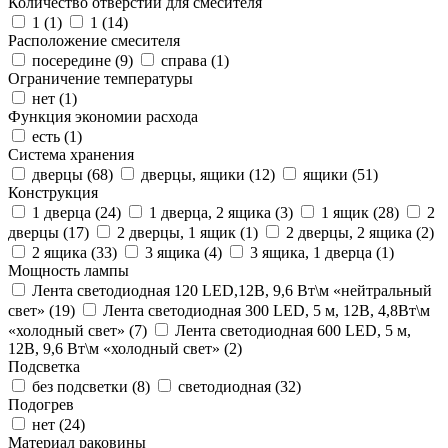
Количество отверстий для смесителя
1 (
1
)
1 (
14
)
Расположение смесителя
посередине (
9
)
справа (
1
)
Ограничение температуры
нет (
1
)
Функция экономии расхода
есть (
1
)
Система хранения
дверцы (
68
)
дверцы, ящики (
12
)
ящики (
51
)
Конструкция
1 дверца (
24
)
1 дверца, 2 ящика (
3
)
1 ящик (
28
)
2
дверцы (
17
)
2 дверцы, 1 ящик (
1
)
2 дверцы, 2 ящика (
2
)
2 ящика (
33
)
3 ящика (
4
)
3 ящика, 1 дверца (
1
)
Мощность лампы
Лента светодиодная 120 LED,12В, 9,6 Вт\м «нейтральный
свет» (
19
)
Лента светодиодная 300 LED, 5 м, 12В, 4,8Вт\м
«холодный свет» (
7
)
Лента светодиодная 600 LED, 5 м,
12В, 9,6 Вт\м «холодный свет» (
2
)
Подсветка
без подсветки (
8
)
светодиодная (
32
)
Подогрев
нет (
24
)
Материал раковины