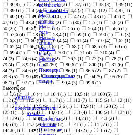
36,8 (
1
)
360 (
1
)
37 (
3
)
37,5 (
1
)
38 (
3
)
39 (
11
)
комплекты
390 (
1
)
4 (
2
)
4,2 (
1
)
4,4 (
2
)
4,5 (
12
)
4,8 (
11
)
гидромассажа
Массаж
40 (
19
)
41 (
2
)
410 (
1
)
42 (
2
)
43 (
1
)
45 (
2
)
общий
47,9 (
1
)
48,4 (
1
)
49 (
2
)
5 (
30
)
5,5 (
1
)
5,6 (
2
)
Массаж
50 (
25
)
50,6 (
1
)
55 (
3
)
56 (
5
)
56,4 (
1
)
56,6 (
1
)
тела
57,6 (
4
)
58 (
4
)
58,4 (
1
)
59 (
15
)
590 (
1
)
6 (
3
)
Массаж
6,8 (
1
)
60 (
94
)
60,4 (
4
)
61 (
4
)
610 (
4
)
62 (
1
)
спины
65 (
4
)
66 (
10
)
67 (
2
)
68 (
2
)
68,5 (
3
)
69 (
5
)
Массаж
69,4 (
1
)
70 (
120
)
700 (
1
)
71 (
4
)
710 (
4
)
шиацу
74 (
2
)
74,6 (
4
)
75 (
62
)
76,5 (
1
)
77 (
3
)
78 (
2
)
Массаж
79 (
4
)
8,9 (
1
)
80 (
80
)
80,6 (
1
)
800 (
1
)
81 (
6
)
ног
Подсветка
84 (
3
)
84,6 (
1
)
85 (
3
)
86 (
1
)
86,5 (
2
)
87 (
2
)
Дополнительные
89,6 (
5
)
90 (
49
)
900 (
1
)
93 (
1
)
94 (
5
)
95 (
6
)
опции
96 (
1
)
97 (
1
)
99 (
3
)
99,4 (
3
)
99,6 (
1
)
Высота, см
1,6 (
2
)
10 (
4
)
10,4 (
1
)
10,5 (
1
)
100 (
5
)
Унитазы
11,2 (
2
)
11,5 (
4
)
11,7 (
1
)
110 (
7
)
115 (
2
)
12 (
11
)
и
12,1 (
1
)
12,5 (
9
)
12,6 (
1
)
12,9 (
1
)
120 (
2
)
полотенцесушители
125 (
1
)
13,5 (
4
)
13,6 (
5
)
13.3 (
4
)
130 (
2
)
134 (
1
)
Унитазы
139 (
1
)
14 (
1
)
14,1 (
2
)
14,2 (
1
)
14,3 (
2
)
Напольные
14,6 (
4
)
14,7 (
2
)
140 (
2
)
141 (
1
)
141,7 (
1
)
унитазы
Подвесные
144,8 (
1
)
145 (
1
)
1468 (
1
)
1472 (
1
)
15 (
7
)