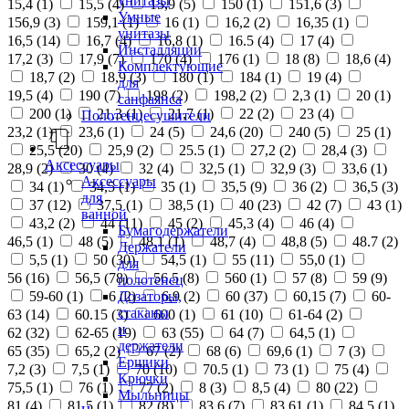
унитазы
15,4 (
1
)
15,5 (
4
)
15,9 (
5
)
150 (
1
)
151,6 (
3
)
Умные
156,9 (
3
)
159,1 (
1
)
16 (
1
)
16,2 (
2
)
16,35 (
1
)
унитазы
16,5 (
14
)
16,7 (
4
)
16,8 (
1
)
16.5 (
4
)
17 (
4
)
Инсталляции
17,2 (
3
)
17,9 (
7
)
170 (
4
)
176 (
1
)
18 (
8
)
18,6 (
4
)
Комплектующие
18,7 (
2
)
18,9 (
3
)
180 (
1
)
184 (
1
)
19 (
4
)
для
19,5 (
4
)
190 (
7
)
198 (
2
)
198,2 (
2
)
2,3 (
1
)
20 (
1
)
санфаянса
200 (
1
)
21,3 (
1
)
21,7 (
1
)
22 (
2
)
23 (
4
)
Полотенцесушители
23,2 (
1
)
23,6 (
1
)
24 (
5
)
24,6 (
20
)
240 (
5
)
25 (
1
)
25,5 (
20
)
25,9 (
2
)
25.5 (
1
)
27,2 (
2
)
28,4 (
3
)
Аксессуары
28,9 (
2
)
30 (
4
)
32 (
4
)
32,5 (
1
)
32,9 (
3
)
33,6 (
1
)
Аксессуары
34 (
1
)
34,5 (
1
)
35 (
1
)
35,5 (
9
)
36 (
2
)
36,5 (
3
)
для
37 (
12
)
37,5 (
1
)
38,5 (
1
)
40 (
23
)
42 (
7
)
43 (
1
)
ванной
43,2 (
2
)
44 (
11
)
45 (
2
)
45,3 (
4
)
46 (
4
)
Бумагодержатели
46,5 (
1
)
48 (
5
)
48,1 (
1
)
48,7 (
4
)
48,8 (
5
)
48.7 (
2
)
Держатели
5,5 (
1
)
50 (
30
)
54,5 (
1
)
55 (
11
)
55,0 (
1
)
для
56 (
16
)
56,5 (
78
)
56.5 (
8
)
560 (
1
)
57 (
8
)
59 (
9
)
полотенец
Дозаторы,
59-60 (
1
)
6 (
2
)
6,9 (
2
)
60 (
37
)
60,15 (
7
)
60-
стаканы
63 (
14
)
60.15 (
3
)
600 (
1
)
61 (
10
)
61-64 (
2
)
и
62 (
32
)
62-65 (
19
)
63 (
55
)
64 (
7
)
64,5 (
1
)
держатели
65 (
35
)
65,2 (
2
)
67 (
2
)
68 (
6
)
69,6 (
1
)
7 (
3
)
Ершики
7,2 (
3
)
7,5 (
1
)
70 (
10
)
70.5 (
1
)
73 (
1
)
75 (
4
)
Крючки
75,5 (
1
)
76 (
1
)
77 (
2
)
8 (
3
)
8,5 (
4
)
80 (
22
)
Мыльницы
81 (
4
)
81,5 (
1
)
82 (
8
)
83,6 (
7
)
83,61 (
1
)
84,5 (
1
)