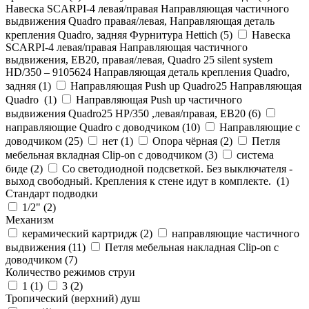
Навеска SCARPI-4 левая/правая Направляющая частичного
выдвижения Quadro правая/левая, Направляющая деталь
крепления Quadro, задняя Фурнитура Hettich (
5
)
Навеска
SCARPI-4 левая/правая Направляющая частичного
выдвижения, ЕВ20, правая/левая, Quadro 25 silent system
HD/350 – 9105624 Направляющая деталь крепления Quadro,
задняя (
1
)
Направляющая Push up Quadro25 Направляющая
Quadro (
1
)
Направляющая Push up частичного
выдвижения Quadro25 НР/350 ,левая/правая, ЕВ20 (
6
)
направляющие Quadro с доводчиком (
10
)
Направляющие с
доводчиком (
25
)
нет (
1
)
Опора чёрная (
2
)
Петля
мебельная вкладная Clip-on с доводчиком (
3
)
система
биде (
2
)
Со светодиодной подсветкой. Без выключателя -
выход свободный. Крепления к стене идут в комплекте. (
1
)
Стандарт подводки
1/2" (
2
)
Механизм
керамический картридж (
2
)
направляющие частичного
выдвижения (
11
)
Петля мебельная накладная Clip-on с
доводчиком (
7
)
Количество режимов струи
1 (
1
)
3 (
2
)
Тропический (верхний) душ