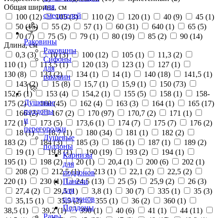
для
Общая ширина, см
смесителей
100 (
12
)
105 (
3
)
110 (
2
)
120 (
1
)
40 (
9
)
45 (
1
)
50 (
15
)
55 (
2
)
57 (
1
)
60 (
31
)
640 (
1
)
65 (
5
)
70 (
7
)
75 (
5
)
79 (
1
)
80 (
19
)
85 (
2
)
90 (
14
)
Раковины
Длина, см
Раковины
0,3 (
3
)
10 (
3
)
100 (
12
)
105 (
1
)
11,3 (
2
)
Сифоны
110 (
1
)
113,5 (
1
)
120 (
13
)
123 (
1
)
127 (
1
)
для
130 (
8
)
133 (
2
)
134 (
1
)
14 (
1
)
140 (
18
)
141,5 (
1
)
раковин
143 (
2
)
15 (
8
)
15,7 (
1
)
15,9 (
1
)
150 (
73
)
152,5 (
1
)
153 (
4
)
154,2 (
1
)
155 (
5
)
158 (
1
)
158-
Душевые
175 (
2
)
160 (
45
)
162 (
4
)
163 (
3
)
164 (
1
)
165 (
17
)
поддоны
166 (
2
)
167 (
2
)
170 (
97
)
170,7 (
2
)
171 (
1
)
и
172 (
1
)
173 (
5
)
173,6 (
1
)
174 (
7
)
175 (
7
)
176 (
2
)
перегородки
18 (
1
)
18,7 (
1
)
180 (
34
)
181 (
1
)
182 (
2
)
Душевые
183 (
2
)
184 (
3
)
185 (
3
)
186 (
1
)
187 (
1
)
189 (
2
)
поддоны
19 (
1
)
19,8 (
1
)
190 (
19
)
193 (
2
)
194 (
1
)
Карнизы
195 (
1
)
198 (
2
)
20 (
1
)
20,4 (
1
)
200 (
6
)
202 (
1
)
для
208 (
2
)
212,5 (
1
)
213 (
1
)
22,1 (
2
)
22,5 (
2
)
поддонов
220 (
1
)
230 (
1
)
24,5 (
13
)
25 (
5
)
25,9 (
2
)
26 (
3
)
Панели
для
27,4 (
2
)
29,5 (
1
)
3,8 (
1
)
30 (
7
)
335 (
1
)
35 (
3
)
поддонов
35,15 (
1
)
35,5 (
2
)
355 (
1
)
36 (
2
)
360 (
1
)
Поддоны
38,5 (
1
)
39,2 (
1
)
390 (
1
)
40 (
6
)
41 (
1
)
44 (
11
)
Рамы