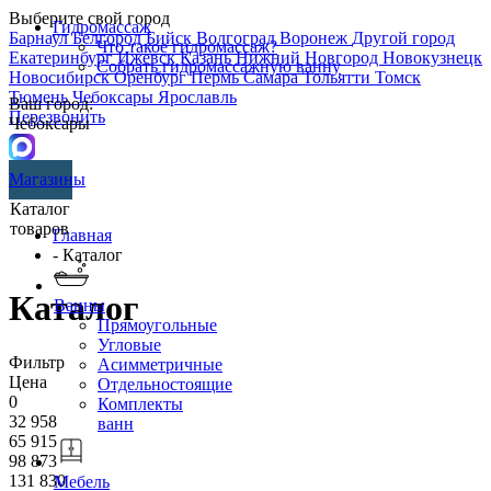
Выберите свой город
Гидромассаж
Барнаул
Белгород
Бийск
Волгоград
Воронеж
Другой город
Что такое гидромассаж?
Екатеринбург
Ижевск
Казань
Нижний Новгород
Новокузнецк
Собрать гидромассажную ванну
Новосибирск
Оренбург
Пермь
Самара
Тольятти
Томск
Тюмень
Чебоксары
Ярославль
Ваш город:
Перезвонить
Чебоксары
Магазины
Каталог
товаров
Главная
- Каталог
Каталог
Ванны
Прямоугольные
Угловые
Фильтр
Асимметричные
Цена
Отдельностоящие
0
Комплекты
32 958
ванн
65 915
98 873
131 830
Мебель