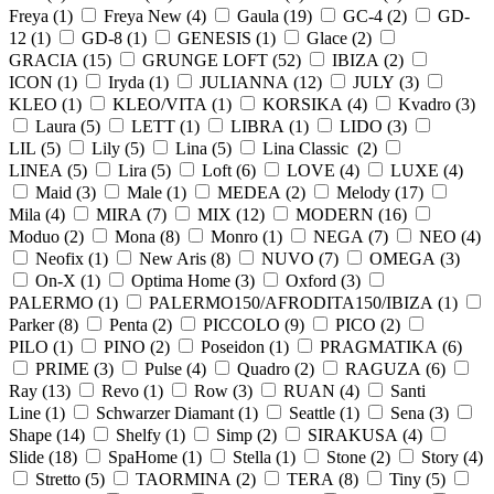
Freya (
1
)
Freya New (
4
)
Gaula (
19
)
GC-4 (
2
)
GD-
12 (
1
)
GD-8 (
1
)
GENESIS (
1
)
Glace (
2
)
GRACIA (
15
)
GRUNGE LOFT (
52
)
IBIZA (
2
)
ICON (
1
)
Iryda (
1
)
JULIANNA (
12
)
JULY (
3
)
KLEO (
1
)
KLEO/VITA (
1
)
KORSIKA (
4
)
Kvadro (
3
)
Laura (
5
)
LETT (
1
)
LIBRA (
1
)
LIDO (
3
)
LIL (
5
)
Lily (
5
)
Lina (
5
)
Lina Classic (
2
)
LINEA (
5
)
Lira (
5
)
Loft (
6
)
LOVE (
4
)
LUXE (
4
)
Maid (
3
)
Male (
1
)
MEDEA (
2
)
Melody (
17
)
Mila (
4
)
MIRA (
7
)
MIX (
12
)
MODERN (
16
)
Moduo (
2
)
Mona (
8
)
Monro (
1
)
NEGA (
7
)
NEO (
4
)
Neofix (
1
)
New Aris (
8
)
NUVO (
7
)
OMEGA (
3
)
On-X (
1
)
Optima Home (
3
)
Oxford (
3
)
PALERMO (
1
)
PALERMO150/AFRODITA150/IBIZA (
1
)
Parker (
8
)
Penta (
2
)
PICCOLO (
9
)
PICO (
2
)
PILO (
1
)
PINO (
2
)
Poseidon (
1
)
PRAGMATIKA (
6
)
PRIME (
3
)
Pulse (
4
)
Quadro (
2
)
RAGUZA (
6
)
Ray (
13
)
Revo (
1
)
Row (
3
)
RUAN (
4
)
Santi
Line (
1
)
Schwarzer Diamant (
1
)
Seattle (
1
)
Sena (
3
)
Shape (
14
)
Shelfy (
1
)
Simp (
2
)
SIRAKUSA (
4
)
Slide (
18
)
SpaHome (
1
)
Stella (
1
)
Stone (
2
)
Story (
4
)
Stretto (
5
)
TAORMINA (
2
)
TERA (
8
)
Tiny (
5
)