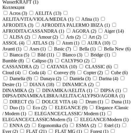
WasserKRAFT (
1
)
Коллекция
Acros (
3
)
AELITA (
13
)
AELITA/VITA/VIOLA/MEDEA (
1
)
Afina (
1
)
AFRODITA (
3
)
AFRODITA PALERMO IBIZA (
1
)
AFRODITA/CASSANDRA (
1
)
AGORA (
2
)
Aiger (
14
)
ALISA (
2
)
Amour (
2
)
Aris (
2
)
Art (
2
)
ASSOL (
4
)
ATLAS (
3
)
Atom (
1
)
AURA (
10
)
Avanti (
1
)
Axes (
1
)
Basic (
7
)
Bella (
1
)
Bella New (
6
)
Bianca (
5
)
Bild (
11
)
Blanco (
3
)
Bridge (
1
)
Bumble (
8
)
Calipso (
3
)
CALYPSO (
2
)
CASSANDRA (
2
)
CATANIA (
10
)
CLASSIC (
6
)
Cloud (
4
)
Coda (
4
)
Convey (
9
)
Copter (
2
)
Cube (
6
)
Damelia (
9
)
Danaya (
2
)
Daniela (
3
)
Darina (
4
)
Desire (
1
)
DIANA (
18
)
DINAMICA (
2
)
DINAMIKA (
2
)
DINAMIKA/AELITA (
1
)
DIPSA (
1
)
DIPSA/DINAMIKA/LIBRA/AELITA/CALYPSO/AGORA (
1
)
DIRECT (
5
)
DOLCE VITA (
4
)
Drum (
1
)
Duna (
11
)
Duo (
1
)
Eco (
2
)
ELEGANCE (
9
)
Elegance /Classic
/ Modern (
1
)
ELEGANCE/CLASSIC/ Modern (
1
)
ELEGANCE/CLASSIC/Modern (
5
)
ELEGANCE/Modern (
1
)
ENNA (
2
)
Ergonomika (
5
)
ESMA (
2
)
Estel (
1
)
Ever (
2
)
FLAT (
21
)
FLAT MG (
1
)
Forest (
1
)