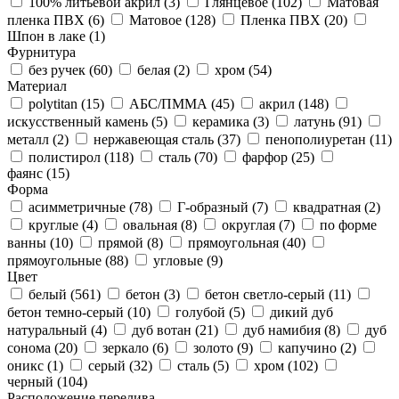
100% литьевой акрил (
3
)
Глянцевое (
102
)
Матовая
пленка ПВХ (
6
)
Матовое (
128
)
Пленка ПВХ (
20
)
Шпон в лаке (
1
)
Фурнитура
без ручек (
60
)
белая (
2
)
хром (
54
)
Материал
polytitan (
15
)
АБС/ПММА (
45
)
акрил (
148
)
искусственный камень (
5
)
керамика (
3
)
латунь (
91
)
металл (
2
)
нержавеющая сталь (
37
)
пенополиуретан (
11
)
полистирол (
118
)
сталь (
70
)
фарфор (
25
)
фаянс (
15
)
Форма
асимметричные (
78
)
Г-образный (
7
)
квадратная (
2
)
круглые (
4
)
овальная (
8
)
округлая (
7
)
по форме
ванны (
10
)
прямой (
8
)
прямоугольная (
40
)
прямоугольные (
88
)
угловые (
9
)
Цвет
белый (
561
)
бетон (
3
)
бетон светло-серый (
11
)
бетон темно-серый (
10
)
голубой (
5
)
дикий дуб
натуральный (
4
)
дуб вотан (
21
)
дуб намибия (
8
)
дуб
сонома (
20
)
зеркало (
6
)
золото (
9
)
капучино (
2
)
оникс (
1
)
серый (
32
)
сталь (
5
)
хром (
102
)
черный (
104
)
Расположение перелива