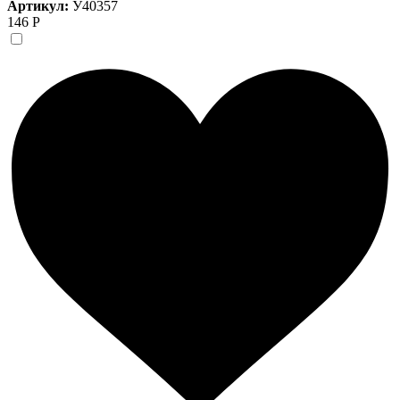
Артикул:
У40357
146 Р