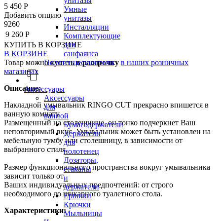
унитазы
5 450 Р
Умные
Добавить опцию
унитазы
9260
Инсталляции
9 260 Р
Комплектующие
КУПИТЬ
В КОРЗИНЕ
для
В КОРЗИНЕ
санфаянса
Товар можно купить
в рассрочку
в наших розничных
Полотенцесушители
магазинах
Описание:
Аксессуары
Аксессуары
Накладной умывальник RINGO CUT прекрасно впишется в
для
ванную комнату.
ванной
Размещенный на столешнице, он тонко подчеркнет Ваш
Бумагодержатели
неповторимый вкус. Умывальник может быть установлен на
Держатели
мебельную тумбу или столешницу, в зависимости от
для
выбранного стиля.
полотенец
Дозаторы,
Размер функционального пространства вокруг умывальника
стаканы
зависит только от
и
Ваших индивидуальных предпочтений: от строго
держатели
необходимого до шикарного туалетного стола.
Ершики
Крючки
Характеристики:
Мыльницы