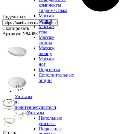
комплекты
гидромассажа
Массаж
Поделиться
общий
Массаж
Скопировать
тела
Артикул: У84088
Массаж
спины
Массаж
шиацу
Массаж
ног
Подсветка
Дополнительные
опции
Унитазы
и
полотенцесушители
Унитазы
Напольные
унитазы
Подвесные
Итого: