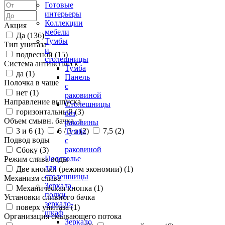
Готовые
интерьеры
Коллекции
Акция
мебели
Да (
136
)
Тумбы
Тип унитаза
и
подвесной (
15
)
столешницы
Система антивсплеск
Тумба
да (
1
)
Панель
Полочка в чаше
с
нет (
1
)
раковиной
Направление выпуска
Столешницы
горизонтальный (
3
)
без
Объем смывн. бачка, л
раковины
3 и 6 (
1
)
6 / 3 л (
2
)
7,5 (
2
)
Тумба
Подвод воды
с
раковиной
Сбоку (
3
)
Подстолье
Режим слива воды
для
Две кнопки (режим экономии) (
1
)
столешницы
Механизм слива
Зеркала,
Механическая кнопка (
1
)
полки,
Установки сливного бачка
зеркало-
поверх унитаза (
1
)
шкаф
Организация смывающего потока
Зеркало