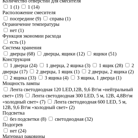
Количество отверстий для смесителя
1 (
1
)
1 (
14
)
Расположение смесителя
посередине (
9
)
справа (
1
)
Ограничение температуры
нет (
1
)
Функция экономии расхода
есть (
1
)
Система хранения
дверцы (
68
)
дверцы, ящики (
12
)
ящики (
51
)
Конструкция
1 дверца (
24
)
1 дверца, 2 ящика (
3
)
1 ящик (
28
)
2
дверцы (
17
)
2 дверцы, 1 ящик (
1
)
2 дверцы, 2 ящика (
2
)
2 ящика (
33
)
3 ящика (
4
)
3 ящика, 1 дверца (
1
)
Мощность лампы
Лента светодиодная 120 LED,12В, 9,6 Вт\м «нейтральный
свет» (
19
)
Лента светодиодная 300 LED, 5 м, 12В, 4,8Вт\м
«холодный свет» (
7
)
Лента светодиодная 600 LED, 5 м,
12В, 9,6 Вт\м «холодный свет» (
2
)
Подсветка
без подсветки (
8
)
светодиодная (
32
)
Подогрев
нет (
24
)
Материал раковины