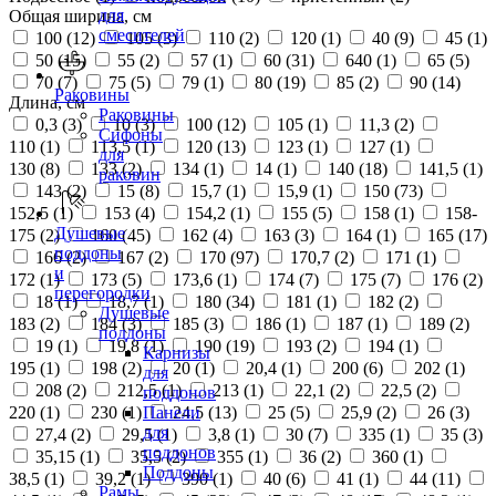
для
Общая ширина, см
смесителей
100 (
12
)
105 (
3
)
110 (
2
)
120 (
1
)
40 (
9
)
45 (
1
)
50 (
15
)
55 (
2
)
57 (
1
)
60 (
31
)
640 (
1
)
65 (
5
)
70 (
7
)
75 (
5
)
79 (
1
)
80 (
19
)
85 (
2
)
90 (
14
)
Раковины
Длина, см
Раковины
0,3 (
3
)
10 (
3
)
100 (
12
)
105 (
1
)
11,3 (
2
)
Сифоны
110 (
1
)
113,5 (
1
)
120 (
13
)
123 (
1
)
127 (
1
)
для
130 (
8
)
133 (
2
)
134 (
1
)
14 (
1
)
140 (
18
)
141,5 (
1
)
раковин
143 (
2
)
15 (
8
)
15,7 (
1
)
15,9 (
1
)
150 (
73
)
152,5 (
1
)
153 (
4
)
154,2 (
1
)
155 (
5
)
158 (
1
)
158-
Душевые
175 (
2
)
160 (
45
)
162 (
4
)
163 (
3
)
164 (
1
)
165 (
17
)
поддоны
166 (
2
)
167 (
2
)
170 (
97
)
170,7 (
2
)
171 (
1
)
и
172 (
1
)
173 (
5
)
173,6 (
1
)
174 (
7
)
175 (
7
)
176 (
2
)
перегородки
18 (
1
)
18,7 (
1
)
180 (
34
)
181 (
1
)
182 (
2
)
Душевые
183 (
2
)
184 (
3
)
185 (
3
)
186 (
1
)
187 (
1
)
189 (
2
)
поддоны
19 (
1
)
19,8 (
1
)
190 (
19
)
193 (
2
)
194 (
1
)
Карнизы
195 (
1
)
198 (
2
)
20 (
1
)
20,4 (
1
)
200 (
6
)
202 (
1
)
для
208 (
2
)
212,5 (
1
)
213 (
1
)
22,1 (
2
)
22,5 (
2
)
поддонов
220 (
1
)
230 (
1
)
24,5 (
13
)
25 (
5
)
25,9 (
2
)
26 (
3
)
Панели
для
27,4 (
2
)
29,5 (
1
)
3,8 (
1
)
30 (
7
)
335 (
1
)
35 (
3
)
поддонов
35,15 (
1
)
35,5 (
2
)
355 (
1
)
36 (
2
)
360 (
1
)
Поддоны
38,5 (
1
)
39,2 (
1
)
390 (
1
)
40 (
6
)
41 (
1
)
44 (
11
)
Рамы