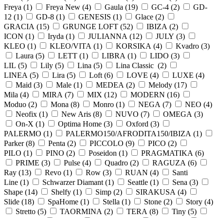
Freya (
1
)
Freya New (
4
)
Gaula (
19
)
GC-4 (
2
)
GD-
12 (
1
)
GD-8 (
1
)
GENESIS (
1
)
Glace (
2
)
GRACIA (
15
)
GRUNGE LOFT (
52
)
IBIZA (
2
)
ICON (
1
)
Iryda (
1
)
JULIANNA (
12
)
JULY (
3
)
KLEO (
1
)
KLEO/VITA (
1
)
KORSIKA (
4
)
Kvadro (
3
)
Laura (
5
)
LETT (
1
)
LIBRA (
1
)
LIDO (
3
)
LIL (
5
)
Lily (
5
)
Lina (
5
)
Lina Classic (
2
)
LINEA (
5
)
Lira (
5
)
Loft (
6
)
LOVE (
4
)
LUXE (
4
)
Maid (
3
)
Male (
1
)
MEDEA (
2
)
Melody (
17
)
Mila (
4
)
MIRA (
7
)
MIX (
12
)
MODERN (
16
)
Moduo (
2
)
Mona (
8
)
Monro (
1
)
NEGA (
7
)
NEO (
4
)
Neofix (
1
)
New Aris (
8
)
NUVO (
7
)
OMEGA (
3
)
On-X (
1
)
Optima Home (
3
)
Oxford (
3
)
PALERMO (
1
)
PALERMO150/AFRODITA150/IBIZA (
1
)
Parker (
8
)
Penta (
2
)
PICCOLO (
9
)
PICO (
2
)
PILO (
1
)
PINO (
2
)
Poseidon (
1
)
PRAGMATIKA (
6
)
PRIME (
3
)
Pulse (
4
)
Quadro (
2
)
RAGUZA (
6
)
Ray (
13
)
Revo (
1
)
Row (
3
)
RUAN (
4
)
Santi
Line (
1
)
Schwarzer Diamant (
1
)
Seattle (
1
)
Sena (
3
)
Shape (
14
)
Shelfy (
1
)
Simp (
2
)
SIRAKUSA (
4
)
Slide (
18
)
SpaHome (
1
)
Stella (
1
)
Stone (
2
)
Story (
4
)
Stretto (
5
)
TAORMINA (
2
)
TERA (
8
)
Tiny (
5
)