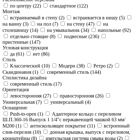
по центру (
22
)
стандартное (
122
)
Монтаж
встраиваемый в стену (
2
)
встраивается в нишу (
5
)
на ванну (
3
)
на пол (
7
)
на стену (
47
)
на
столешницу (
14
)
на умывальник (
34
)
напольные (
92
)
отдельно стоящие (
8
)
подвесные (
236
)
пристенные (
147
)
Угловая конструкция
да (
61
)
нет (
86
)
Стиль
Классический (
10
)
Модерн (
38
)
Ретро (
2
)
Скандинавия (
1
)
современный стиль (
144
)
Стилистика дизайна
современный стиль (
17
)
Ориентация
левосторонняя (
27
)
правосторонняя (
26
)
Универсальная (
7
)
универсальный (
4
)
Оснащение
Push-to-open (
1
)
Адаптерное кольцо с переливом
Ш.П.360-16 Выпуск 1 1/4"с нержавеющей чашкой 63 мм/
М200 (
1
)
антискользящее покрытие (
11
)
встроенный
слив-перелив (
10
)
донная крышка, выпуск с переливом,
кронштейны (
8
)
импульсная система смыва воды (
2
)