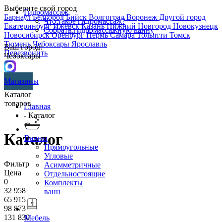
Выберите свой город
Гидромассаж
Барнаул
Белгород
Бийск
Волгоград
Воронеж
Другой город
Что такое гидромассаж?
Екатеринбург
Ижевск
Казань
Нижний Новгород
Новокузнецк
Собрать гидромассажную ванну
Новосибирск
Оренбург
Пермь
Самара
Тольятти
Томск
Тюмень
Чебоксары
Ярославль
Ваш город:
Перезвонить
Чебоксары
Магазины
Каталог
товаров
Главная
- Каталог
Каталог
Ванны
Прямоугольные
Угловые
Фильтр
Асимметричные
Цена
Отдельностоящие
0
Комплекты
32 958
ванн
65 915
98 873
131 830
Мебель