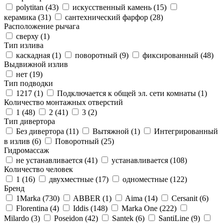
polytitan (
43
)
искусственный камень (
15
)
керамика (
31
)
сантехнический фарфор (
28
)
Расположение рычага
сверху (
1
)
Тип излива
каскадная (
1
)
поворотный (
9
)
фиксированный (
48
)
Выдвижной излив
нет (
19
)
Тип подводки
1217 (
1
)
Подключается к общей эл. сети комнаты (
1
)
Количество монтажных отверстий
1 (
48
)
2 (
41
)
3 (
2
)
Тип дивертора
Без дивертора (
11
)
Вытяжной (
1
)
Интегрированный
в излив (
6
)
Поворотный (
25
)
Гидромассаж
не устанавливается (
41
)
устанавливается (
108
)
Количество человек
1 (
16
)
двухместные (
17
)
одноместные (
122
)
Бренд
1Marka (
730
)
ABBER (
1
)
Aima (
14
)
Cersanit (
6
)
Florentina (
4
)
Iddis (
148
)
Marka One (
222
)
Milardo (
3
)
Poseidon (
42
)
Santek (
6
)
SantiLine (
9
)