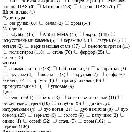
100% литьевой акрил (
3
)
Глянцевое (
102
)
Матовая
пленка ПВХ (
6
)
Матовое (
128
)
Пленка ПВХ (
20
)
Шпон в лаке (
1
)
Фурнитура
без ручек (
60
)
белая (
2
)
хром (
54
)
Материал
polytitan (
15
)
АБС/ПММА (
45
)
акрил (
148
)
искусственный камень (
5
)
керамика (
3
)
латунь (
91
)
металл (
2
)
нержавеющая сталь (
37
)
пенополиуретан (
11
)
полистирол (
118
)
сталь (
70
)
фарфор (
25
)
фаянс (
15
)
Форма
асимметричные (
78
)
Г-образный (
7
)
квадратная (
2
)
круглые (
4
)
овальная (
8
)
округлая (
7
)
по форме
ванны (
10
)
прямой (
8
)
прямоугольная (
40
)
прямоугольные (
88
)
угловые (
9
)
Цвет
белый (
561
)
бетон (
3
)
бетон светло-серый (
11
)
бетон темно-серый (
10
)
голубой (
5
)
дикий дуб
натуральный (
4
)
дуб вотан (
21
)
дуб намибия (
8
)
дуб
сонома (
20
)
зеркало (
6
)
золото (
9
)
капучино (
2
)
оникс (
1
)
серый (
32
)
сталь (
5
)
хром (
102
)
черный (
104
)
Расположение перелива