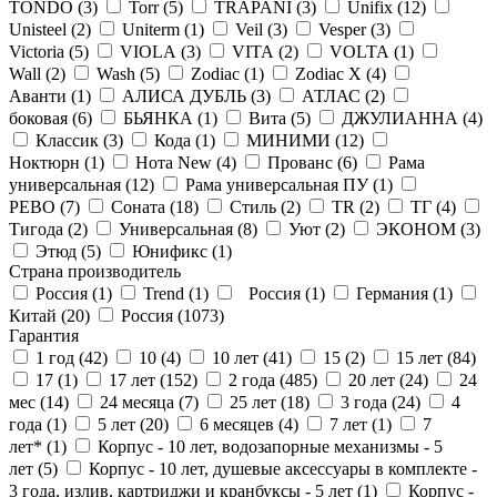
TONDO (
3
)
Torr (
5
)
TRAPANI (
3
)
Unifix (
12
)
Unisteel (
2
)
Uniterm (
1
)
Veil (
3
)
Vesper (
3
)
Victoria (
5
)
VIOLA (
3
)
VITA (
2
)
VOLTA (
1
)
Wall (
2
)
Wash (
5
)
Zodiac (
1
)
Zodiac X (
4
)
Аванти (
1
)
АЛИСА ДУБЛЬ (
3
)
АТЛАС (
2
)
боковая (
6
)
БЬЯНКА (
1
)
Вита (
5
)
ДЖУЛИАННА (
4
)
Классик (
3
)
Кода (
1
)
МИНИМИ (
12
)
Ноктюрн (
1
)
Нота New (
4
)
Прованс (
6
)
Рама
универсальная (
12
)
Рама универсальная ПУ (
1
)
РЕВО (
7
)
Соната (
18
)
Стиль (
2
)
ТR (
2
)
ТГ (
4
)
Тигода (
2
)
Универсальная (
8
)
Уют (
2
)
ЭКОНОМ (
3
)
Этюд (
5
)
Юнификс (
1
)
Страна производитель
Россия (
1
)
Trend (
1
)
Россия (
1
)
Германия (
1
)
Китай (
20
)
Россия (
1073
)
Гарантия
1 год (
42
)
10 (
4
)
10 лет (
41
)
15 (
2
)
15 лет (
84
)
17 (
1
)
17 лет (
152
)
2 года (
485
)
20 лет (
24
)
24
мес (
14
)
24 месяца (
7
)
25 лет (
18
)
3 года (
24
)
4
года (
1
)
5 лет (
20
)
6 месяцев (
4
)
7 лет (
1
)
7
лет* (
1
)
Корпус - 10 лет, водозапорные механизмы - 5
лет (
5
)
Корпус - 10 лет, душевые аксессуары в комплекте -
3 года, излив, картриджи и кранбуксы - 5 лет (
1
)
Корпус -