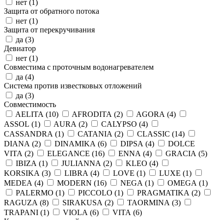
нет (
1
)
Защита от обратного потока
нет (
1
)
Защита от перекручивания
да (
3
)
Девиатор
нет (
1
)
Совместима с проточным водонагревателем
да (
4
)
Система против известковых отложений
да (
3
)
Совместимость
AELITA (
10
)
AFRODITA (
2
)
AGORA (
4
)
ASSOL (
1
)
AURA (
2
)
CALYPSO (
4
)
CASSANDRA (
1
)
CATANIA (
2
)
CLASSIC (
14
)
DIANA (
2
)
DINAMIKA (
6
)
DIPSA (
4
)
DOLCE
VITA (
2
)
ELEGANCE (
16
)
ENNA (
4
)
GRACIA (
5
)
IBIZA (
1
)
JULIANNA (
2
)
KLEO (
4
)
KORSIKA (
3
)
LIBRA (
4
)
LOVE (
1
)
LUXE (
1
)
MEDEA (
4
)
MODERN (
16
)
NEGA (
1
)
OMEGA (
1
)
PALERMO (
1
)
PICCOLO (
1
)
PRAGMATIKA (
2
)
RAGUZA (
8
)
SIRAKUSA (
2
)
TAORMINA (
3
)
TRAPANI (
1
)
VIOLA (
6
)
VITA (
6
)