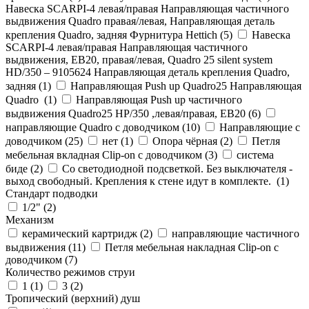
Навеска SCARPI-4 левая/правая Направляющая частичного
выдвижения Quadro правая/левая, Направляющая деталь
крепления Quadro, задняя Фурнитура Hettich (
5
)
Навеска
SCARPI-4 левая/правая Направляющая частичного
выдвижения, ЕВ20, правая/левая, Quadro 25 silent system
HD/350 – 9105624 Направляющая деталь крепления Quadro,
задняя (
1
)
Направляющая Push up Quadro25 Направляющая
Quadro (
1
)
Направляющая Push up частичного
выдвижения Quadro25 НР/350 ,левая/правая, ЕВ20 (
6
)
направляющие Quadro с доводчиком (
10
)
Направляющие с
доводчиком (
25
)
нет (
1
)
Опора чёрная (
2
)
Петля
мебельная вкладная Clip-on с доводчиком (
3
)
система
биде (
2
)
Со светодиодной подсветкой. Без выключателя -
выход свободный. Крепления к стене идут в комплекте. (
1
)
Стандарт подводки
1/2" (
2
)
Механизм
керамический картридж (
2
)
направляющие частичного
выдвижения (
11
)
Петля мебельная накладная Clip-on с
доводчиком (
7
)
Количество режимов струи
1 (
1
)
3 (
2
)
Тропический (верхний) душ