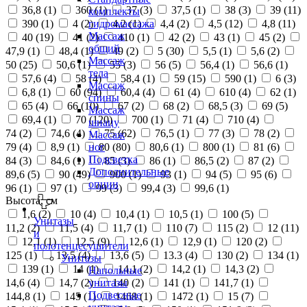
36,8 (
1
)
360 (
1
)
37 (
3
)
37,5 (
1
)
38 (
3
)
39 (
11
)
комплекты
390 (
1
)
4 (
2
)
4,2 (
1
)
4,4 (
2
)
4,5 (
12
)
4,8 (
11
)
гидромассажа
Массаж
40 (
19
)
41 (
2
)
410 (
1
)
42 (
2
)
43 (
1
)
45 (
2
)
общий
47,9 (
1
)
48,4 (
1
)
49 (
2
)
5 (
30
)
5,5 (
1
)
5,6 (
2
)
Массаж
50 (
25
)
50,6 (
1
)
55 (
3
)
56 (
5
)
56,4 (
1
)
56,6 (
1
)
тела
57,6 (
4
)
58 (
4
)
58,4 (
1
)
59 (
15
)
590 (
1
)
6 (
3
)
Массаж
6,8 (
1
)
60 (
94
)
60,4 (
4
)
61 (
4
)
610 (
4
)
62 (
1
)
спины
65 (
4
)
66 (
10
)
67 (
2
)
68 (
2
)
68,5 (
3
)
69 (
5
)
Массаж
69,4 (
1
)
70 (
120
)
700 (
1
)
71 (
4
)
710 (
4
)
шиацу
74 (
2
)
74,6 (
4
)
75 (
62
)
76,5 (
1
)
77 (
3
)
78 (
2
)
Массаж
79 (
4
)
8,9 (
1
)
80 (
80
)
80,6 (
1
)
800 (
1
)
81 (
6
)
ног
Подсветка
84 (
3
)
84,6 (
1
)
85 (
3
)
86 (
1
)
86,5 (
2
)
87 (
2
)
Дополнительные
89,6 (
5
)
90 (
49
)
900 (
1
)
93 (
1
)
94 (
5
)
95 (
6
)
опции
96 (
1
)
97 (
1
)
99 (
3
)
99,4 (
3
)
99,6 (
1
)
Высота, см
1,6 (
2
)
10 (
4
)
10,4 (
1
)
10,5 (
1
)
100 (
5
)
Унитазы
11,2 (
2
)
11,5 (
4
)
11,7 (
1
)
110 (
7
)
115 (
2
)
12 (
11
)
и
12,1 (
1
)
12,5 (
9
)
12,6 (
1
)
12,9 (
1
)
120 (
2
)
полотенцесушители
125 (
1
)
13,5 (
4
)
13,6 (
5
)
13.3 (
4
)
130 (
2
)
134 (
1
)
Унитазы
139 (
1
)
14 (
1
)
14,1 (
2
)
14,2 (
1
)
14,3 (
2
)
Напольные
14,6 (
4
)
14,7 (
2
)
140 (
2
)
141 (
1
)
141,7 (
1
)
унитазы
Подвесные
144,8 (
1
)
145 (
1
)
1468 (
1
)
1472 (
1
)
15 (
7
)