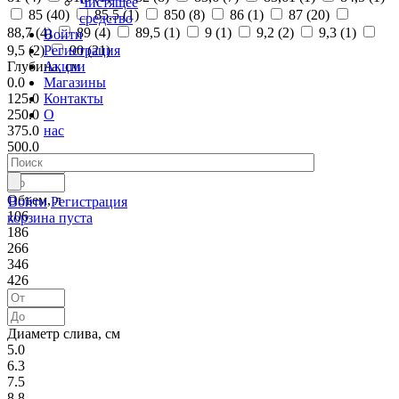
Чистящее
85 (
40
)
85,5 (
1
)
850 (
8
)
86 (
1
)
87 (
20
)
средство
88,7 (
4
)
89 (
4
)
89,5 (
1
)
9 (
1
)
9,2 (
2
)
9,3 (
1
)
Войти
Регистрация
9,5 (
2
)
90 (
21
)
Акции
Глубина, см
Магазины
0.0
Контакты
125.0
О
250.0
нас
375.0
500.0
Объем, л
Войти
Регистрация
106
корзина пуста
186
266
346
426
Диаметр слива, см
5.0
6.3
7.5
8.8