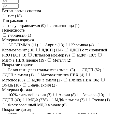
Встраиваемая система
нет (
18
)
Тип раковины
полувстраиваемая (
9
)
столешница (
1
)
Поверхность
глянцевая (
1
)
Материал корпуса
АБС/ПММА (
11
)
Акрил (
13
)
Керамика (
4
)
Керамогранит (
10
)
ЛДСП (
124
)
ЛДСП с технологией
PROTECT (
3
)
Литьевой мрамор (
9
)
МДФ (
187
)
МДФ в ПВХ пленке (
19
)
Металл (
2
)
Покрытие корпуса
Белая глянцевая итальянская эмаль (
3
)
ЛДСП (
62
)
ЛДСП в эмали (
1
)
Матовая пленка ПВХ (
4
)
Матовое (
65
)
МДФ в эмали (
2
)
Пленка ПВХ (
96
)
Эмаль (
18
)
Эмаль, акрил (
2
)
Материал фасада
100% литьевой акрил (
3
)
Акрил (
8
)
Зеркало (
10
)
ЛДСП (
49
)
МДФ (
238
)
МДФ в эмали (
3
)
Стекло (
1
)
Фрезерованный МДФ в эмале (
6
)
Покрытие фасада