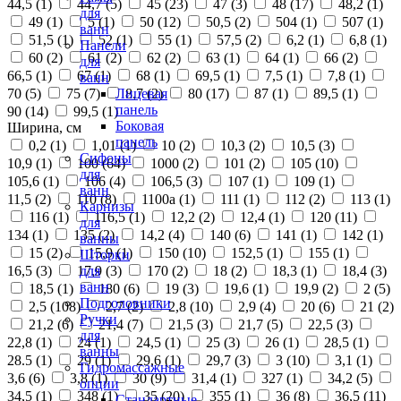
44,5 (
1
)
44,7 (
5
)
45 (
23
)
47 (
3
)
48 (
17
)
48,2 (
1
)
для
49 (
1
)
5 (
1
)
50 (
12
)
50,5 (
2
)
504 (
1
)
507 (
1
)
ванн
51,5 (
1
)
52 (
1
)
55 (
1
)
57,5 (
2
)
6,2 (
1
)
6,8 (
1
)
Панели
60 (
2
)
61 (
2
)
62 (
2
)
63 (
1
)
64 (
1
)
66 (
2
)
для
66,5 (
1
)
67 (
1
)
68 (
1
)
69,5 (
1
)
7,5 (
1
)
7,8 (
1
)
ванн
70 (
5
)
75 (
7
)
8,7 (
2
)
80 (
17
)
87 (
1
)
89,5 (
1
)
Лицевая
панель
90 (
14
)
99,5 (
1
)
Боковая
Ширина, см
панель
0,2 (
1
)
1,01 (
1
)
10 (
2
)
10,3 (
2
)
10,5 (
3
)
Сифоны
10,9 (
1
)
100 (
64
)
1000 (
2
)
101 (
2
)
105 (
10
)
для
105,6 (
1
)
106 (
4
)
106,5 (
3
)
107 (
1
)
109 (
1
)
ванн
11,5 (
2
)
110 (
8
)
1100а (
1
)
111 (
1
)
112 (
2
)
113 (
1
)
Карнизы
116 (
1
)
116,5 (
1
)
12,2 (
2
)
12,4 (
1
)
120 (
11
)
для
134 (
1
)
135 (
2
)
14,2 (
4
)
140 (
6
)
141 (
1
)
142 (
1
)
ванны
15 (
2
)
15,9 (
1
)
150 (
10
)
152,5 (
1
)
155 (
1
)
Шторки
16,5 (
3
)
17,9 (
3
)
170 (
2
)
18 (
2
)
18,3 (
1
)
18,4 (
3
)
для
ванн
18,5 (
1
)
180 (
6
)
19 (
3
)
19,6 (
1
)
19,9 (
2
)
2 (
5
)
Подголовники
2,5 (
108
)
2,7 (
2
)
2,8 (
10
)
2,9 (
4
)
20 (
6
)
21 (
2
)
Ручки
21,2 (
6
)
21,4 (
7
)
21,5 (
3
)
21,7 (
5
)
22,5 (
3
)
для
22,8 (
1
)
24 (
1
)
24,5 (
1
)
25 (
3
)
26 (
1
)
28,5 (
1
)
ванны
28.5 (
1
)
29 (
1
)
29,6 (
1
)
29,7 (
3
)
3 (
10
)
3,1 (
1
)
Гидромассажные
3,6 (
6
)
3,8 (
1
)
30 (
9
)
31,4 (
1
)
327 (
1
)
34,2 (
5
)
опции
34,5 (
1
)
348 (
1
)
35 (
20
)
355 (
1
)
36 (
8
)
36,5 (
11
)
Стандартные