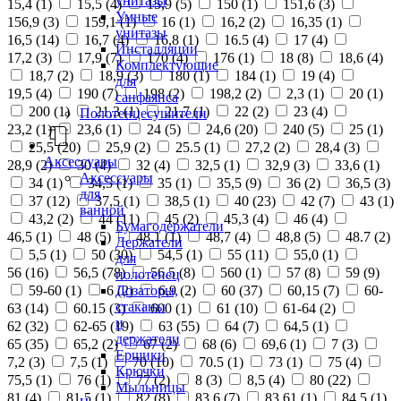
унитазы
15,4 (
1
)
15,5 (
4
)
15,9 (
5
)
150 (
1
)
151,6 (
3
)
Умные
156,9 (
3
)
159,1 (
1
)
16 (
1
)
16,2 (
2
)
16,35 (
1
)
унитазы
16,5 (
14
)
16,7 (
4
)
16,8 (
1
)
16.5 (
4
)
17 (
4
)
Инсталляции
17,2 (
3
)
17,9 (
7
)
170 (
4
)
176 (
1
)
18 (
8
)
18,6 (
4
)
Комплектующие
18,7 (
2
)
18,9 (
3
)
180 (
1
)
184 (
1
)
19 (
4
)
для
19,5 (
4
)
190 (
7
)
198 (
2
)
198,2 (
2
)
2,3 (
1
)
20 (
1
)
санфаянса
200 (
1
)
21,3 (
1
)
21,7 (
1
)
22 (
2
)
23 (
4
)
Полотенцесушители
23,2 (
1
)
23,6 (
1
)
24 (
5
)
24,6 (
20
)
240 (
5
)
25 (
1
)
25,5 (
20
)
25,9 (
2
)
25.5 (
1
)
27,2 (
2
)
28,4 (
3
)
Аксессуары
28,9 (
2
)
30 (
4
)
32 (
4
)
32,5 (
1
)
32,9 (
3
)
33,6 (
1
)
Аксессуары
34 (
1
)
34,5 (
1
)
35 (
1
)
35,5 (
9
)
36 (
2
)
36,5 (
3
)
для
37 (
12
)
37,5 (
1
)
38,5 (
1
)
40 (
23
)
42 (
7
)
43 (
1
)
ванной
43,2 (
2
)
44 (
11
)
45 (
2
)
45,3 (
4
)
46 (
4
)
Бумагодержатели
46,5 (
1
)
48 (
5
)
48,1 (
1
)
48,7 (
4
)
48,8 (
5
)
48.7 (
2
)
Держатели
5,5 (
1
)
50 (
30
)
54,5 (
1
)
55 (
11
)
55,0 (
1
)
для
56 (
16
)
56,5 (
78
)
56.5 (
8
)
560 (
1
)
57 (
8
)
59 (
9
)
полотенец
Дозаторы,
59-60 (
1
)
6 (
2
)
6,9 (
2
)
60 (
37
)
60,15 (
7
)
60-
стаканы
63 (
14
)
60.15 (
3
)
600 (
1
)
61 (
10
)
61-64 (
2
)
и
62 (
32
)
62-65 (
19
)
63 (
55
)
64 (
7
)
64,5 (
1
)
держатели
65 (
35
)
65,2 (
2
)
67 (
2
)
68 (
6
)
69,6 (
1
)
7 (
3
)
Ершики
7,2 (
3
)
7,5 (
1
)
70 (
10
)
70.5 (
1
)
73 (
1
)
75 (
4
)
Крючки
75,5 (
1
)
76 (
1
)
77 (
2
)
8 (
3
)
8,5 (
4
)
80 (
22
)
Мыльницы
81 (
4
)
81,5 (
1
)
82 (
8
)
83,6 (
7
)
83,61 (
1
)
84,5 (
1
)