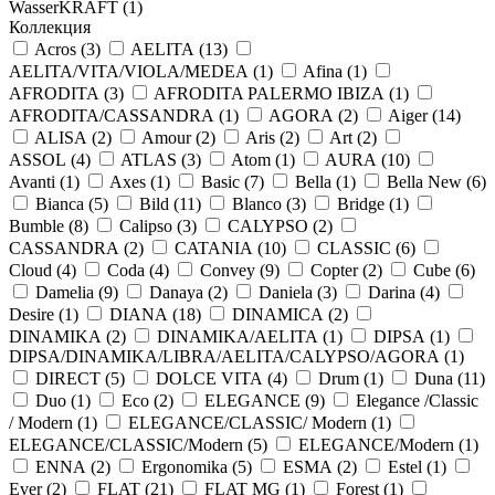
WasserKRAFT (
1
)
Коллекция
Acros (
3
)
AELITA (
13
)
AELITA/VITA/VIOLA/MEDEA (
1
)
Afina (
1
)
AFRODITA (
3
)
AFRODITA PALERMO IBIZA (
1
)
AFRODITA/CASSANDRA (
1
)
AGORA (
2
)
Aiger (
14
)
ALISA (
2
)
Amour (
2
)
Aris (
2
)
Art (
2
)
ASSOL (
4
)
ATLAS (
3
)
Atom (
1
)
AURA (
10
)
Avanti (
1
)
Axes (
1
)
Basic (
7
)
Bella (
1
)
Bella New (
6
)
Bianca (
5
)
Bild (
11
)
Blanco (
3
)
Bridge (
1
)
Bumble (
8
)
Calipso (
3
)
CALYPSO (
2
)
CASSANDRA (
2
)
CATANIA (
10
)
CLASSIC (
6
)
Cloud (
4
)
Coda (
4
)
Convey (
9
)
Copter (
2
)
Cube (
6
)
Damelia (
9
)
Danaya (
2
)
Daniela (
3
)
Darina (
4
)
Desire (
1
)
DIANA (
18
)
DINAMICA (
2
)
DINAMIKA (
2
)
DINAMIKA/AELITA (
1
)
DIPSA (
1
)
DIPSA/DINAMIKA/LIBRA/AELITA/CALYPSO/AGORA (
1
)
DIRECT (
5
)
DOLCE VITA (
4
)
Drum (
1
)
Duna (
11
)
Duo (
1
)
Eco (
2
)
ELEGANCE (
9
)
Elegance /Classic
/ Modern (
1
)
ELEGANCE/CLASSIC/ Modern (
1
)
ELEGANCE/CLASSIC/Modern (
5
)
ELEGANCE/Modern (
1
)
ENNA (
2
)
Ergonomika (
5
)
ESMA (
2
)
Estel (
1
)
Ever (
2
)
FLAT (
21
)
FLAT MG (
1
)
Forest (
1
)