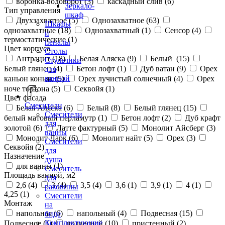
воронка-водоворот (
3
)
каскадный слив (
6
)
Зеркало-
Тип управления
шкаф
Двухзахватное (
5
)
Однозахватное (
63
)
Шкафы
однозахватные (
18
)
Однозахватный (
1
)
Сенсор (
4
)
и
термостатические (
1
)
пеналы
Цвет корпуса
Столы
Антрацит (
18
)
Белая Аляска (
9
)
Белый (
15
)
Стульчики
Белый глянец (
4
)
Бетон лофт (
1
)
Дуб ватан (
9
)
Орех
для
ванной
каньон коньяк (
5
)
Орех лучистый солнечный (
4
)
Орех
ноче тортона (
5
)
Секвойя (
1
)
Цвет фасада
Смесители
Белая Аляска (
6
)
Белый (
8
)
Белый глянец (
15
)
Смесители
белый матовый перламутр (
1
)
Бетон лофт (
2
)
Дуб крафт
для
золотой (
6
)
Латте фактурный (
5
)
Монолит Айсберг (
3
)
ванны
Монолит Дарк (
6
)
Монолит найт (
5
)
Орех (
3
)
Смесители
Секвойя (
2
)
для
Назначение
душа
для ванны (
1
)
Смеситель
Площадь ванной, м2
для
2,6 (
4
)
3 (
4
)
3,5 (
4
)
3,6 (
1
)
3,9 (
1
)
4 (
1
)
раковины
4,25 (
1
)
Смесители
Монтаж
на
напольная (
6
)
напольный (
4
)
Подвесная (
15
)
биде
Комплектующие
Подвесное (
1
)
подвесной (
10
)
пристенный (
2
)