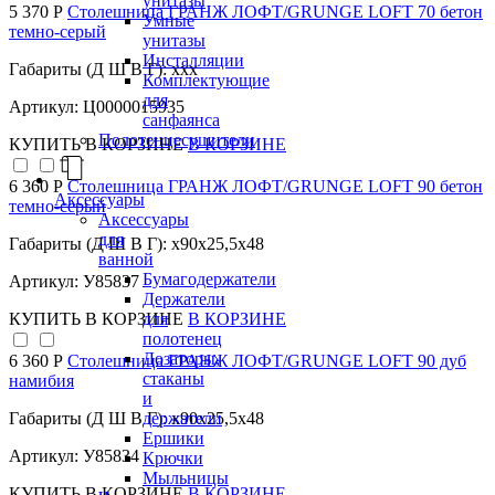
унитазы
5 370 Р
Столешница ГРАНЖ ЛОФТ/GRUNGE LOFT 70 бетон
Умные
темно-серый
унитазы
Инсталляции
Габариты (Д Ш В Г): xxx
Комплектующие
для
Артикул: Ц0000015935
санфаянса
Полотенцесушители
КУПИТЬ
В КОРЗИНЕ
В КОРЗИНЕ
6 360 Р
Столешница ГРАНЖ ЛОФТ/GRUNGE LOFT 90 бетон
Аксессуары
темно-серый
Аксессуары
для
Габариты (Д Ш В Г): x90x25,5x48
ванной
Бумагодержатели
Артикул: У85837
Держатели
для
КУПИТЬ
В КОРЗИНЕ
В КОРЗИНЕ
полотенец
Дозаторы,
6 360 Р
Столешница ГРАНЖ ЛОФТ/GRUNGE LOFT 90 дуб
стаканы
намибия
и
держатели
Габариты (Д Ш В Г): x90x25,5x48
Ершики
Артикул: У85834
Крючки
Мыльницы
КУПИТЬ
В КОРЗИНЕ
В КОРЗИНЕ