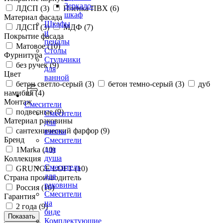
Зеркало-
ЛДСП (
3
)
Пленка ПВХ (
6
)
шкаф
Материал фасада
Шкафы
ЛДСП (
3
)
МДФ (
7
)
и
Покрытие фасада
пеналы
Матовое (
10
)
Столы
Фурнитура
Стульчики
без ручек (
9
)
для
Цвет
ванной
бетон светло-серый (
3
)
бетон темно-серый (
3
)
дуб
намибия (
4
)
Монтаж
Смесители
подвесные (
9
)
Смесители
Материал раковины
для
сантехнический фарфор (
9
)
ванны
Бренд
Смесители
для
1Marka (
10
)
душа
Коллекция
Смеситель
GRUNGE LOFT (
10
)
для
Страна производитель
раковины
Россия (
10
)
Смесители
Гарантия
на
2 года (
9
)
биде
Комплектующие