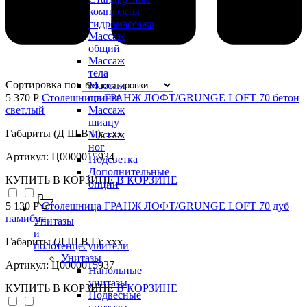
комплекты
гидромассажа
Массаж
общий
Массаж
тела
Сортировка по:
Массаж
5 370 Р
Столешница ГРАНЖ ЛОФТ/GRUNGE LOFT 70 бетон
спины
светлый
Массаж
шиацу
Габариты (Д Ш В Г): xxx
Массаж
ног
Артикул: Ц0000015934
Подсветка
Дополнительные
КУПИТЬ
В КОРЗИНЕ
В КОРЗИНЕ
опции
5 130 Р
Столешница ГРАНЖ ЛОФТ/GRUNGE LOFT 70 дуб
намибия
Унитазы
и
Габариты (Д Ш В Г): xxx
полотенцесушители
Унитазы
Артикул: Ц0000015937
Напольные
унитазы
КУПИТЬ
В КОРЗИНЕ
В КОРЗИНЕ
Подвесные