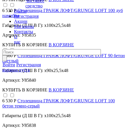
Чистящее
средство
6 530 Р
Столешница ГРАНЖ ЛОФТ/GRUNGE LOFT 100 дуб
Войти
намибия
Регистрация
Акции
Габариты (Д Ш В Г): x100x25,5x48
Магазины
Контакты
Артикул: У85835
О
нас
КУПИТЬ
В КОРЗИНЕ
В КОРЗИНЕ
6 360 Р
Столешница ГРАНЖ ЛОФТ/GRUNGE LOFT 90 бетон
светлый
Войти
Регистрация
корзина пуста
Габариты (Д Ш В Г): x90x25,5x48
Артикул: У85840
КУПИТЬ
В КОРЗИНЕ
В КОРЗИНЕ
6 530 Р
Столешница ГРАНЖ ЛОФТ/GRUNGE LOFT 100
бетон темно-серый
Габариты (Д Ш В Г): x100x25,5x48
Артикул: У85838