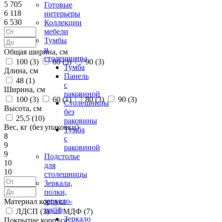
5 705
Готовые
6 118
интерьеры
6 530
Коллекции
мебели
Тумбы
и
Общая ширина, см
столешницы
100 (
3
)
80 (
3
)
90 (
3
)
Тумба
Длина, см
Панель
48 (
1
)
с
Ширина, см
раковиной
100 (
3
)
60 (
1
)
80 (
3
)
90 (
3
)
Столешницы
Высота, см
без
25,5 (
10
)
раковины
Вес, кг (без упаковки)
Тумба
8
с
9
раковиной
9
Подстолье
10
для
10
столешницы
Зеркала,
полки,
зеркало-
Материал корпуса
шкаф
ЛДСП (
3
)
МДФ (
7
)
Зеркало
Покрытие корпуса