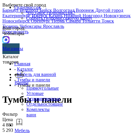
Выберите свой город
Гидромассаж
Барнаул
Белгород
Бийск
Волгоград
Воронеж
Другой город
Что такое гидромассаж?
Екатеринбург
Ижевск
Казань
Нижний Новгород
Новокузнецк
Собрать гидромассажную ванну
Новосибирск
Оренбург
Пермь
Самара
Тольятти
Томск
Тюмень
Чебоксары
Ярославль
Ваш город:
Перезвонить
Чебоксары
Магазины
Каталог
товаров
Главная
-
Каталог
-
Мебель для ванной
-
Тумбы и панели
Ванны
- Тумбы и панели
Прямоугольные
Угловые
Тумбы и панели
Асимметричные
Отдельностоящие
Комплекты
Фильтр
ванн
Цена
4 880
5 293
Мебель