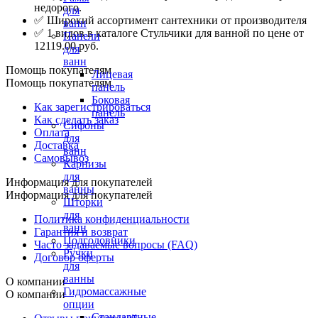
недорого.
для
✅ Широкий ассортимент сантехники от производителя
ванн
✅ 1 видов в каталоге Стульчики для ванной по цене от
Панели
12119.00 руб.
для
ванн
Помощь покупателям
Лицевая
Помощь покупателям
панель
Боковая
Как зарегистрироваться
панель
Как сделать заказ
Сифоны
Оплата
для
Доставка
ванн
Самовывоз
Карнизы
для
Информация для покупателей
ванны
Информация для покупателей
Шторки
для
Политика конфиденциальности
ванн
Гарантия и возврат
Подголовники
Часто задаваемые вопросы (FAQ)
Ручки
Договор оферты
для
ванны
О компании
Гидромассажные
О компании
опции
Стандартные