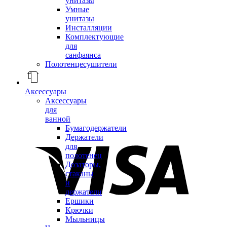
унитазы
Умные
унитазы
Инсталляции
Комплектующие
для
санфаянса
Полотенцесушители
Аксессуары
Аксессуары
для
ванной
Бумагодержатели
Держатели
для
полотенец
Дозаторы,
стаканы
и
держатели
Ершики
Крючки
Мыльницы