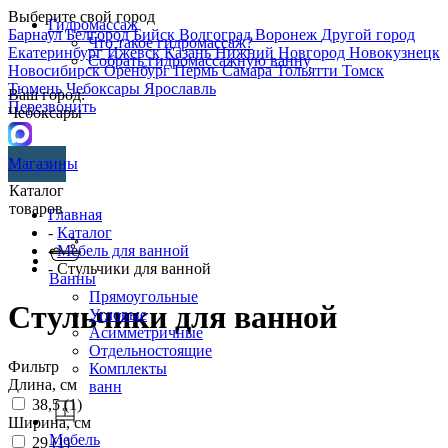
Выберите свой город
Гидромассаж
Барнаул
Белгород
Бийск
Волгоград
Воронеж
Другой город
Что такое гидромассаж?
Екатеринбург
Ижевск
Казань
Нижний Новгород
Новокузнецк
Собрать гидромассажную ванну
Новосибирск
Оренбург
Пермь
Самара
Тольятти
Томск
Тюмень
Чебоксары
Ярославль
Ваш город:
Перезвонить
Чебоксары
Магазины
Каталог
товаров
Главная
-
Каталог
-
Мебель для ванной
- Стульчики для ванной
Ванны
Прямоугольные
Стульчики для ванной
Угловые
Асимметричные
Отдельностоящие
Фильтр
Комплекты
Длина, см
ванн
38,5 (
1
)
Ширина, см
Мебель
29 (
1
)