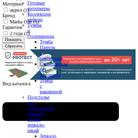
Готовые
Материал
интерьеры
акрил (
1
)
Коллекции
Бренд
мебели
Marka One (
1
)
Тумбы
Гарантия
и
2 года (
1
)
столешницы
Тумба
Панель
с
раковиной
Столешницы
без
раковины
Тумба
Вид каталога
с
раковиной
Подстолье
для
столешницы
Зеркала,
полки,
зеркало-
шкаф
Зеркало