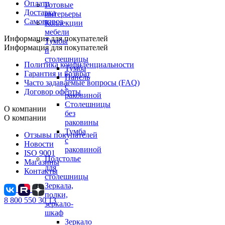
Оплата
Готовые
Доставка
интерьеры
Самовывоз
Коллекции
мебели
Информация для покупателей
Тумбы
Информация для покупателей
и
столешницы
Политика конфиденциальности
Тумба
Гарантия и возврат
Панель
Часто задаваемые вопросы (FAQ)
с
Договор оферты
раковиной
Столешницы
О компании
без
О компании
раковины
Тумба
Отзывы покупателей
с
Новости
раковиной
ISO 9001
Подстолье
Магазины
для
Контакты
столешницы
Зеркала,
полки,
8 800 550 30 13
зеркало-
шкаф
Зеркало