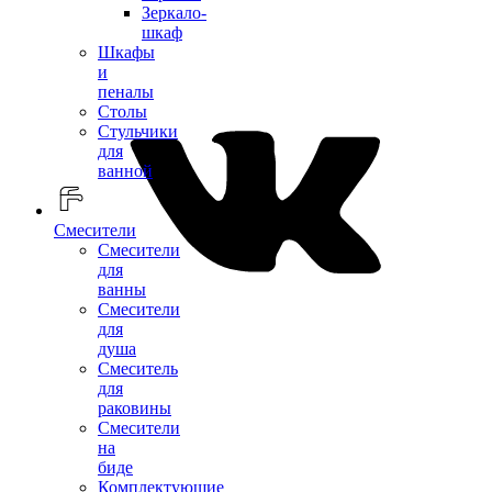
Зеркало-
шкаф
Шкафы
и
пеналы
Столы
Стульчики
для
ванной
Смесители
Смесители
для
ванны
Смесители
для
душа
Смеситель
для
раковины
Смесители
на
биде
Комплектующие