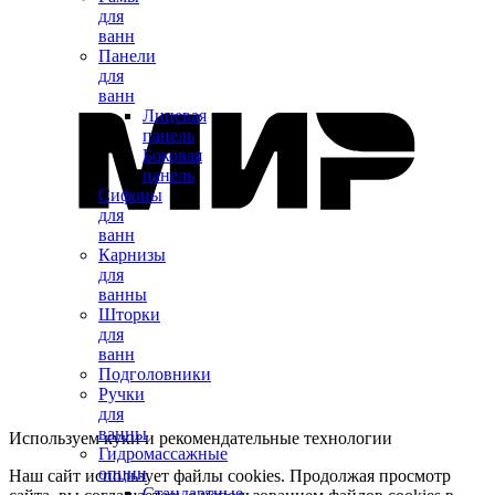
для
ванн
Панели
для
ванн
Лицевая
панель
Боковая
панель
Сифоны
для
ванн
Карнизы
для
ванны
Шторки
для
ванн
Подголовники
Ручки
для
ванны
Используем куки и рекомендательные технологии
Гидромассажные
опции
Наш сайт использует файлы cookies. Продолжая просмотр
Стандартные