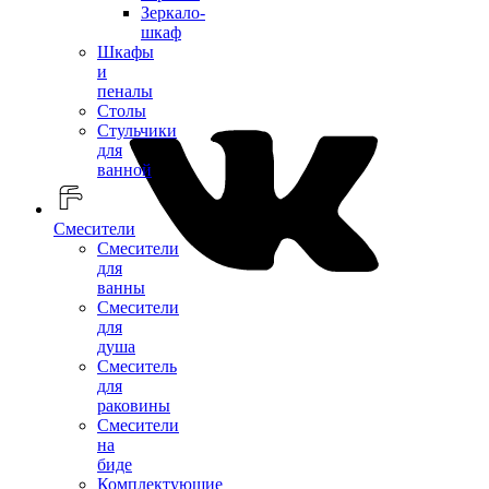
Зеркало-
шкаф
Шкафы
и
пеналы
Столы
Стульчики
для
ванной
Смесители
Смесители
для
ванны
Смесители
для
душа
Смеситель
для
раковины
Смесители
на
биде
Комплектующие