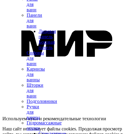
для
ванн
Панели
для
ванн
Лицевая
панель
Боковая
панель
Сифоны
для
ванн
Карнизы
для
ванны
Шторки
для
ванн
Подголовники
Ручки
для
ванны
Используем куки и рекомендательные технологии
Гидромассажные
опции
Наш сайт использует файлы cookies. Продолжая просмотр
Стандартные