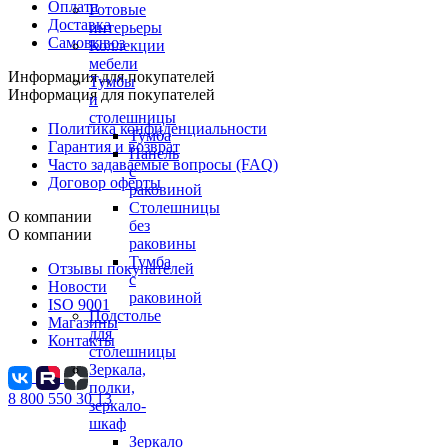
Оплата
Готовые
Доставка
интерьеры
Самовывоз
Коллекции
мебели
Информация для покупателей
Тумбы
Информация для покупателей
и
столешницы
Политика конфиденциальности
Тумба
Гарантия и возврат
Панель
Часто задаваемые вопросы (FAQ)
с
Договор оферты
раковиной
Столешницы
О компании
без
О компании
раковины
Тумба
Отзывы покупателей
с
Новости
раковиной
ISO 9001
Подстолье
Магазины
для
Контакты
столешницы
Зеркала,
полки,
8 800 550 30 13
зеркало-
шкаф
Зеркало