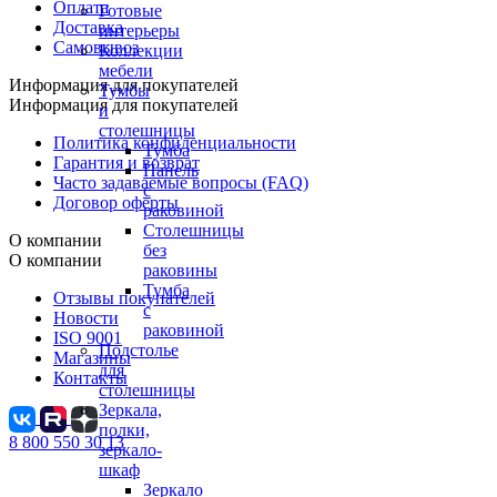
Оплата
Готовые
Доставка
интерьеры
Самовывоз
Коллекции
мебели
Информация для покупателей
Тумбы
Информация для покупателей
и
столешницы
Политика конфиденциальности
Тумба
Гарантия и возврат
Панель
Часто задаваемые вопросы (FAQ)
с
Договор оферты
раковиной
Столешницы
О компании
без
О компании
раковины
Тумба
Отзывы покупателей
с
Новости
раковиной
ISO 9001
Подстолье
Магазины
для
Контакты
столешницы
Зеркала,
полки,
8 800 550 30 13
зеркало-
шкаф
Зеркало