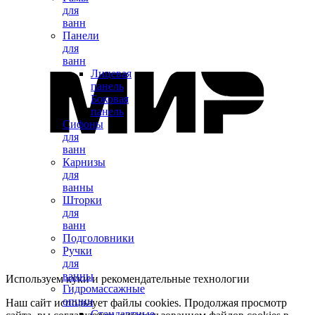
для
ванн
Панели
для
ванн
Лицевая
панель
Боковая
панель
Сифоны
для
ванн
Карнизы
для
ванны
Шторки
для
ванн
Подголовники
Ручки
для
ванны
Используем куки и рекомендательные технологии
Гидромассажные
опции
Наш сайт использует файлы cookies. Продолжая просмотр
Стандартные