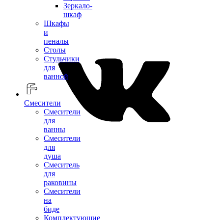
Зеркало-
шкаф
Шкафы
и
пеналы
Столы
Стульчики
для
ванной
Смесители
Смесители
для
ванны
Смесители
для
душа
Смеситель
для
раковины
Смесители
на
биде
Комплектующие