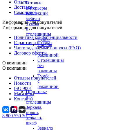
Оплата
Готовые
Доставка
интерьеры
Самовывоз
Коллекции
мебели
Информация для покупателей
Тумбы
Информация для покупателей
и
столешницы
Политика конфиденциальности
Тумба
Гарантия и возврат
Панель
Часто задаваемые вопросы (FAQ)
с
Договор оферты
раковиной
Столешницы
О компании
без
О компании
раковины
Тумба
Отзывы покупателей
с
Новости
раковиной
ISO 9001
Подстолье
Магазины
для
Контакты
столешницы
Зеркала,
полки,
8 800 550 30 13
зеркало-
шкаф
Зеркало