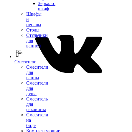
Зеркало-
шкаф
Шкафы
и
пеналы
Столы
Стульчики
для
ванной
Смесители
Смесители
для
ванны
Смесители
для
душа
Смеситель
для
раковины
Смесители
на
биде
Комплектующие