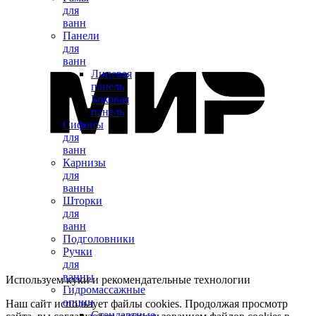
для
ванн
Панели
для
ванн
Лицевая
панель
Боковая
панель
Сифоны
для
ванн
Карнизы
для
ванны
Шторки
для
ванн
Подголовники
Ручки
для
ванны
Используем куки и рекомендательные технологии
Гидромассажные
опции
Наш сайт использует файлы cookies. Продолжая просмотр
Стандартные