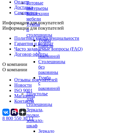
Оплата
Готовые
Доставка
интерьеры
Самовывоз
Коллекции
мебели
Информация для покупателей
Тумбы
Информация для покупателей
и
столешницы
Политика конфиденциальности
Тумба
Гарантия и возврат
Панель
Часто задаваемые вопросы (FAQ)
с
Договор оферты
раковиной
Столешницы
О компании
без
О компании
раковины
Тумба
Отзывы покупателей
с
Новости
раковиной
ISO 9001
Подстолье
Магазины
для
Контакты
столешницы
Зеркала,
полки,
8 800 550 30 13
зеркало-
шкаф
Зеркало