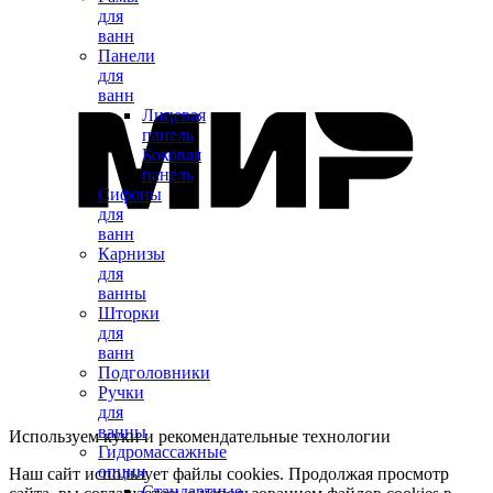
для
ванн
Панели
для
ванн
Лицевая
панель
Боковая
панель
Сифоны
для
ванн
Карнизы
для
ванны
Шторки
для
ванн
Подголовники
Ручки
для
ванны
Используем куки и рекомендательные технологии
Гидромассажные
опции
Наш сайт использует файлы cookies. Продолжая просмотр
Стандартные