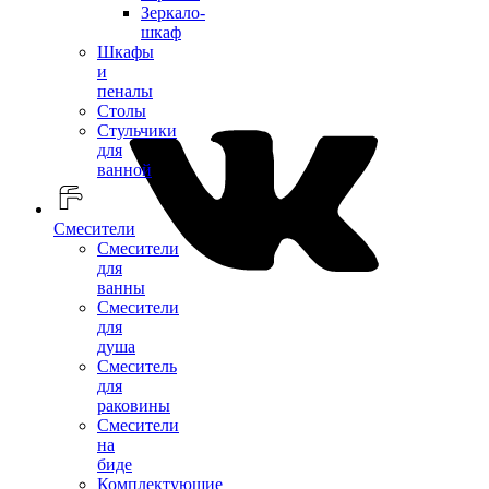
Зеркало-
шкаф
Шкафы
и
пеналы
Столы
Стульчики
для
ванной
Смесители
Смесители
для
ванны
Смесители
для
душа
Смеситель
для
раковины
Смесители
на
биде
Комплектующие