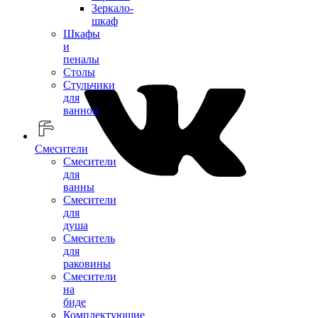
Зеркало-
шкаф
Шкафы
и
пеналы
Столы
Стульчики
для
ванной
Смесители
Смесители
для
ванны
Смесители
для
душа
Смеситель
для
раковины
Смесители
на
биде
Комплектующие